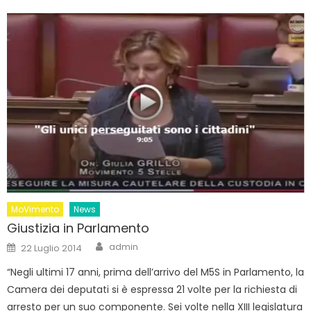
MoVimento
News
Giustizia in Parlamento
Author
Posted
admin
22 Luglio 2014
on
“Negli ultimi 17 anni, prima dell’arrivo del M5S in Parlamento, la
Camera dei deputati si è espressa 21 volte per la richiesta di
arresto per un suo componente. Sei volte nella XIII legislatura