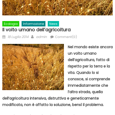
Ecologia
Informazione
News
Il volto umano dell’agricoltura
Posted
Author
18 Luglio 2014
admin
Comment(0)
on
Nel mondo esiste ancora
un volto umano
dell’agricoltura, fatto di
rispetto per la terra e la
vita. Quando lo si
conosce, si comprende
immediatamente che
l’altra strada, quella
dell’agricoltura intensiva, distruttiva e geneticamente
modificata, non è affatto la soluzione, bensì il problema.