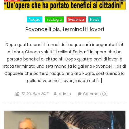
Acqua
Ecologia
Evidenza
News
Pavoncelli bis, terminati i lavori
Dopo quattro anni il tunnel dell’acqua sarà inaugurato il 24
ottobre. Ci sono voluti 111 milioni. Farina: “Un’opera che ha
portato benefici ai cittadini”. Dopo quattro anni di lavori è
stata terminata una settimana fa la galleria Pavoncelli bis di
Caposele che porterà l’acqua fino alla Puglia, sostituendo la
galleria vecchia. I lavori, iniziati nel […]
Posted
Author
17 Ottobre 2017
admin
Comment(0)
on