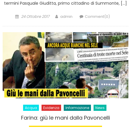
termini Pasquale Giuditta, primo cittadino di Summonte, […]
Posted
Author
24 Ottobre 2017
admin
Comment(0)
on
Acqua
Evidenza
Informazione
News
Farina: giù le mani dalla Pavoncelli