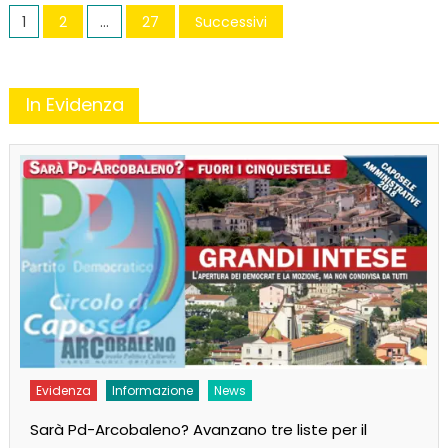
Navigazione
1
2
…
27
Successivi
articoli
In Evidenza
Evidenza
Informazione
News
Sarà Pd-Arcobaleno? Avanzano tre liste per il