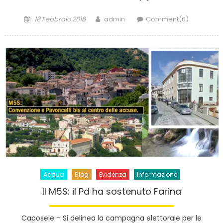
Posted
Author
18 Febbraio 2018
admin
Comment(0)
on
Acqua
Blog
Evidenza
Informazione
Il M5S: il Pd ha sostenuto Farina
Caposele – Si delinea la campagna elettorale per le