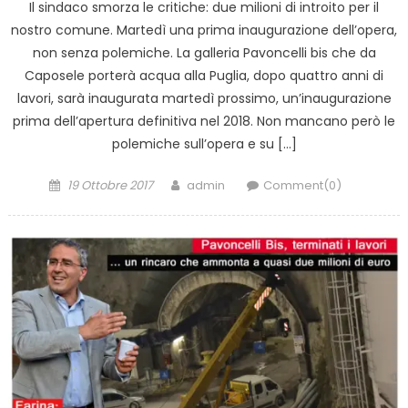
Il sindaco smorza le critiche: due milioni di introito per il
nostro comune. Martedì una prima inaugurazione dell’opera,
non senza polemiche. La galleria Pavoncelli bis che da
Caposele porterà acqua alla Puglia, dopo quattro anni di
lavori, sarà inaugurata martedì prossimo, un’inaugurazione
prima dell’apertura definitiva nel 2018. Non mancano però le
polemiche sull’opera e su […]
Posted
Author
19 Ottobre 2017
admin
Comment(0)
on