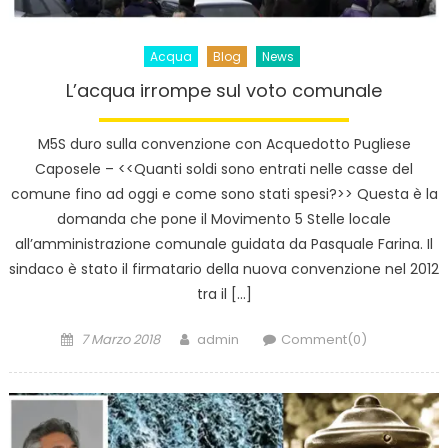
Acqua
Blog
News
L’acqua irrompe sul voto comunale
M5S duro sulla convenzione con Acquedotto Pugliese
Caposele – <<Quanti soldi sono entrati nelle casse del
comune fino ad oggi e come sono stati spesi?>> Questa è la
domanda che pone il Movimento 5 Stelle locale
all’amministrazione comunale guidata da Pasquale Farina. Il
sindaco è stato il firmatario della nuova convenzione nel 2012
tra il […]
Posted
Author
7 Marzo 2018
admin
Comment(0)
on