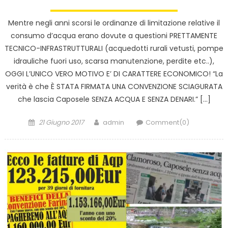
Mentre negli anni scorsi le ordinanze di limitazione relative il
consumo d’acqua erano dovute a questioni PRETTAMENTE
TECNICO-INFRASTRUTTURALI (acquedotti rurali vetusti, pompe
idrauliche fuori uso, scarsa manutenzione, perdite etc..),
OGGI L’UNICO VERO MOTIVO E’ DI CARATTERE ECONOMICO! “La
verità è che È STATA FIRMATA UNA CONVENZIONE SCIAGURATA
che lascia Caposele SENZA ACQUA E SENZA DENARI.” […]
Posted
Author
21 Giugno 2017
admin
Comment(0)
on