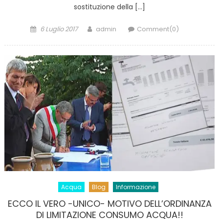
sostituzione della […]
Posted
Author
6 Luglio 2017
admin
Comment(0)
on
Acqua
Blog
Informazione
ECCO IL VERO -UNICO- MOTIVO DELL’ORDINANZA
DI LIMITAZIONE CONSUMO ACQUA!!