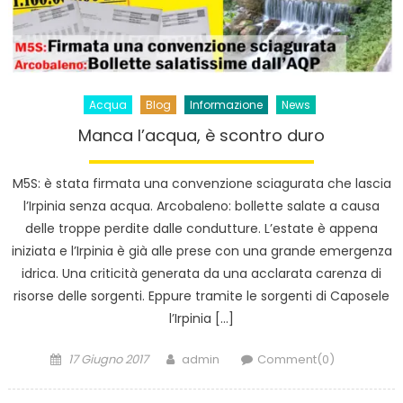
Acqua
Blog
Informazione
News
Manca l’acqua, è scontro duro
M5S: è stata firmata una convenzione sciagurata che lascia
l’Irpinia senza acqua. Arcobaleno: bollette salate a causa
delle troppe perdite dalle condutture. L’estate è appena
iniziata e l’Irpinia è già alle prese con una grande emergenza
idrica. Una criticità generata da una acclarata carenza di
risorse delle sorgenti. Eppure tramite le sorgenti di Caposele
l’Irpinia […]
Posted
Author
17 Giugno 2017
admin
Comment(0)
on