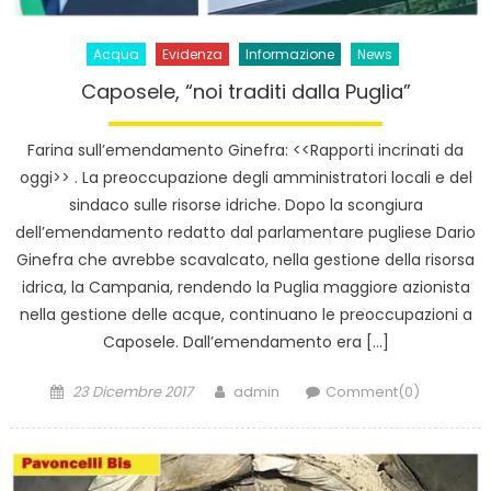
Acqua
Evidenza
Informazione
News
Caposele, “noi traditi dalla Puglia”
Farina sull’emendamento Ginefra: <<Rapporti incrinati da
oggi>> . La preoccupazione degli amministratori locali e del
sindaco sulle risorse idriche. Dopo la scongiura
dell’emendamento redatto dal parlamentare pugliese Dario
Ginefra che avrebbe scavalcato, nella gestione della risorsa
idrica, la Campania, rendendo la Puglia maggiore azionista
nella gestione delle acque, continuano le preoccupazioni a
Caposele. Dall’emendamento era […]
Posted
Author
23 Dicembre 2017
admin
Comment(0)
on