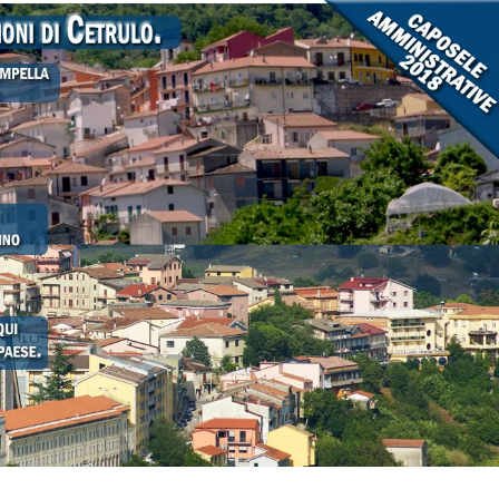
Evidenza
Informazione
News
Acque sempre agitate tra i
videnza
Informazione
democratici di Caposele
 al biologico italiano
l Nord. Il settore è a