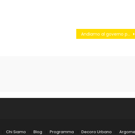
Andiamo al governo per cambiare il Paese!
Chi Siamo
Blog
Programma
Decoro Urbano
Argome