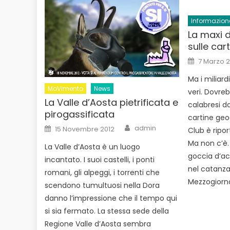
Informazion
La maxi d
sulle car
Posted
7 Marzo 2
on
Ma i miliardi
MoVimento
News
veri. Dovreb
La Valle d’Aosta pietrificata e
calabresi da
pirogassificata
cartine geo
Author
Posted
admin
15 Novembre 2012
Club è ripor
on
Ma non c’è
La Valle d’Aosta è un luogo
goccia d’acq
incantato. I suoi castelli, i ponti
nel catanza
romani, gli alpeggi, i torrenti che
Mezzogiorno
scendono tumultuosi nella Dora
danno l’impressione che il tempo qui
si sia fermato. La stessa sede della
Regione Valle d’Aosta sembra