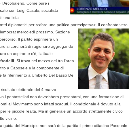
o l’Arcobaleno. Come pure i
ato con Luigi Casale, socialista
i una lista.
ncontri diplomatici per <<fare una politica partecipata>>. Il confronto vero
i democrat
mercoledì prossimo. Sezione
percorso. Il partito esprimerà un
ure si cercherà di ragionare aggregando
ro un aspirante c’è, l’attuale
frodelli
. Si trova nel mezzo del tra l’area
tito a Caposele e la componente di
 fa riferimento a Umberto Del Basso De
 risultato elettorale del 4 marzo.
ivo i pentastellati non dovrebbero presentarsi, con una formazione di
i nomi al Movimento sono infatti scaduti. Il condizionale è dovuto alla
 per le piccole realtà. Ma in generale un accordo strettamente civico
to vicino.
a guida del Municipio non sarà della partita il primo cittadino Pasquale