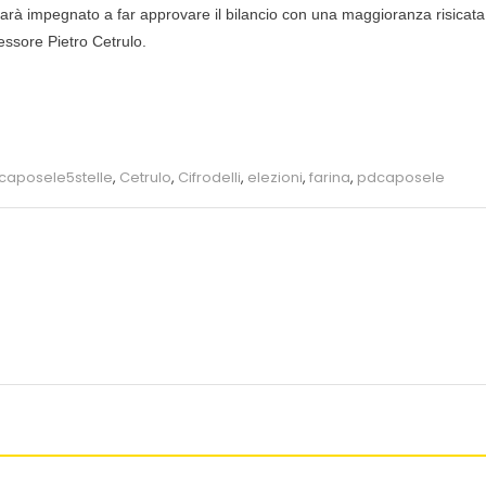
 sarà impegnato a far approvare il bilancio con una maggioranza risicata
essore Pietro Cetrulo.
caposele5stelle
,
Cetrulo
,
Cifrodelli
,
elezioni
,
farina
,
pdcaposele