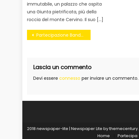
immutabile, un palazzo che ospita
una Giunta pietrificata, più della
roccia del monte Cervino. Il suo […]
Navigazione
Partecipazione Bando WIFI 4EU
articoli
Lascia un commento
Devi essere
connesso
per inviare un commento.
2018 newspaper-lite
|
Newspaper Lite by
themecentury
.
Home
Partecipa