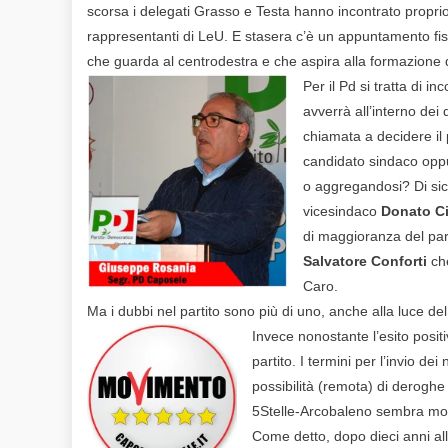
scorsa i delegati Grasso e Testa hanno incontrato propri
rappresentanti di LeU. E stasera c’è un appuntamento fiss
che guarda al centrodestra e che aspira alla formazione d
Per il Pd si tratta di i
avverrà all’interno de
chiamata a decidere il 
candidato sindaco opp
o aggregandosi? Di sicu
vicesindaco
Donato Ci
di maggioranza del par
Salvatore Conforti
che
Caro.
Ma i dubbi nel partito sono più di uno, anche alla luce del
Invece nonostante l’esito posit
partito. I termini per l’invio de
possibilità (remota) di deroghe
5Stelle-Arcobaleno sembra mol
Come detto, dopo dieci anni all