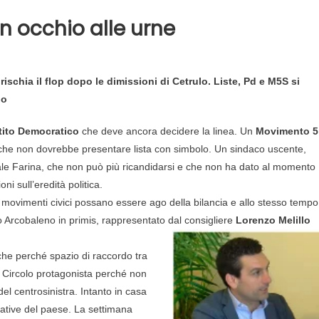
un occhio alle urne
rischia il flop dopo le dimissioni di Cetrulo. Liste, Pd e M5S si
no
tito Democratico
che deve ancora decidere la linea. Un
Movimento 5
he non dovrebbe presentare lista con simbolo. Un sindaco uscente,
le Farina, che non può più ricandidarsi e che non ha dato al momento
oni sull’eredità politica.
i movimenti civici possano essere ago della bilancia e allo stesso tempo
colo Arcobaleno in primis, rappresentato dal consigliere
Lorenzo Melillo
nche perché spazio di raccordo tra
. Circolo protagonista perché non
el centrosinistra. Intanto in casa
iative del paese. La settimana