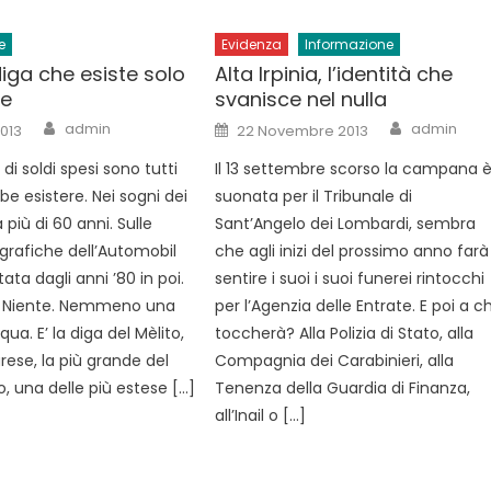
e
Evidenza
Informazione
iga che esiste solo
Alta Irpinia, l’identità che
te
svanisce nel nulla
Author
Author
Posted
admin
admin
013
22 Novembre 2013
on
 di soldi spesi sono tutti
Il 13 settembre scorso la campana 
be esistere. Nei sogni dei
suonata per il Tribunale di
 più di 60 anni. Sulle
Sant’Angelo dei Lombardi, sembra
grafiche dell’Automobil
che agli inizi del prossimo anno farà
tata dagli anni ’80 in poi.
sentire i suoi i suoi funerei rintocchi
. Niente. Nemmeno una
per l’Agenzia delle Entrate. E poi a ch
ua. E’ la diga del Mèlito,
toccherà? Alla Polizia di Stato, alla
rese, la più grande del
Compagnia dei Carabinieri, alla
, una delle più estese […]
Tenenza della Guardia di Finanza,
all’Inail o […]