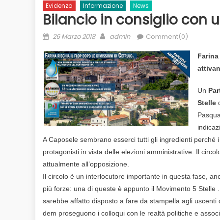
Evidenza
Informazione
News
Bilancio in consiglio con 
Posted
Author
26 Marzo 2018
admin
Comment(0)
on
Farina 
attiva
Un
Par
Stelle
c
Pasqua
indicazi
A Caposele sembrano esserci tutti gli ingredienti perché 
protagonisti in vista delle elezioni amministrative. Il cir
attualmente all’opposizione.
Il circolo è un interlocutore importante in questa fase, a
più forze: una di queste è appunto il Movimento 5 Stelle 
sarebbe affatto disposto a fare da stampella agli uscenti d
dem proseguono i colloqui con le realtà politiche e assoc