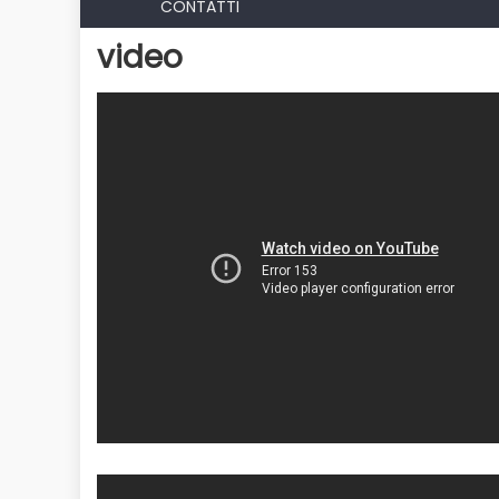
CONTATTI
video
Evidenza
In
Sarà Pd-Arc
liste per il p