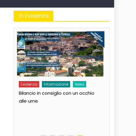
In Evidenza
Evidenza
Informazione
News
to
Bilancio in consiglio con un occhio
Ecologia
E
 il
alle urne
Duro attacco
dai Paesi de
rischio