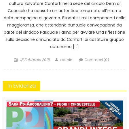
cultura Salvatore Conforti nella sede del circolo Dem di
Caposele ha causato un autentico terremoto all’interno
della compagine di governo. Blindatissimi i componenti della
maggioranza, che attendono puntuale convocazione da
parte del sindaco Pasquale Farina per avviare una riflessione
sulla decisione annunciata da Conforti di costituire gruppo
autonomo […]
Posted
Author
18 Febbraio 2015
admin
Comment(0)
on
In Evidenza