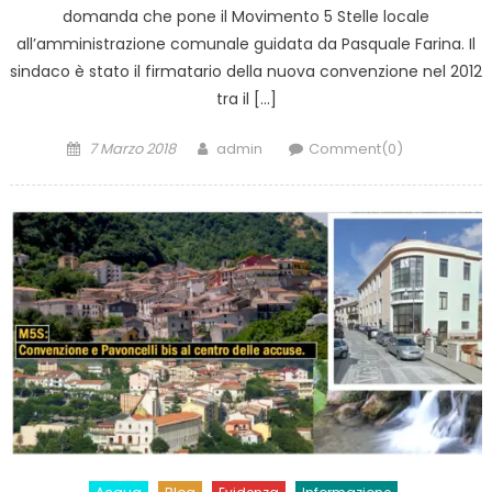
domanda che pone il Movimento 5 Stelle locale
all’amministrazione comunale guidata da Pasquale Farina. Il
sindaco è stato il firmatario della nuova convenzione nel 2012
tra il […]
Posted
Author
7 Marzo 2018
admin
Comment(0)
on