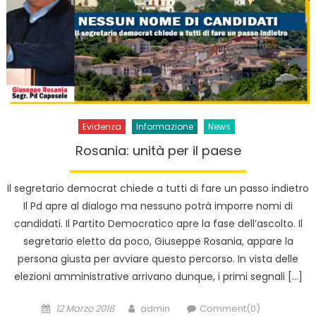
Evidenza
Informazione
News
Rosania: unità per il paese
Il segretario democrat chiede a tutti di fare un passo indietro
Il Pd apre al dialogo ma nessuno potrà imporre nomi di
candidati. Il Partito Democratico apre la fase dell’ascolto. Il
segretario eletto da poco, Giuseppe Rosania, appare la
persona giusta per avviare questo percorso. In vista delle
elezioni amministrative arrivano dunque, i primi segnali […]
Posted
Author
12 Marzo 2018
admin
Comment(0)