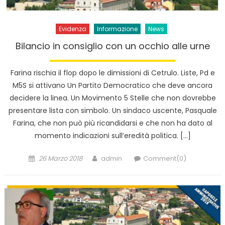
Evidenza
Informazione
News
Bilancio in consiglio con un occhio alle urne
Farina rischia il flop dopo le dimissioni di Cetrulo. Liste, Pd e
M5S si attivano Un Partito Democratico che deve ancora
decidere la linea. Un Movimento 5 Stelle che non dovrebbe
presentare lista con simbolo. Un sindaco uscente, Pasquale
Farina, che non può più ricandidarsi e che non ha dato al
momento indicazioni sull’eredità politica. […]
Posted
Author
26 Marzo 2018
admin
Comment(0)
on