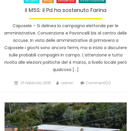
Acqua
Blog
Evidenza
Informazione
Il M5S: il Pd ha sostenuto Farina
Caposele – Si delinea la campagna elettorale per le
amministrative. Convenzione e Pavoncelli bis al centro delle
accuse. In vista delle amministrative di primavera a
Caposele i giochi sono ancora fermi, ma si inizia a discutere
sulle probabili compagini in campo. L’attenzione e tutta
rivolta alle elezioni politiche del 4 marzo, a livello locale però
qualcosa […]
Posted
Author
13 Febbraio 2018
admin
Comment(0)
on