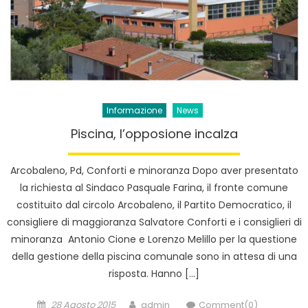
Informazione
News
Piscina, l’opposione incalza
Arcobaleno, Pd, Conforti e minoranza Dopo aver presentato
la richiesta al Sindaco Pasquale Farina, il fronte comune
costituito dal circolo Arcobaleno, il Partito Democratico, il
consigliere di maggioranza Salvatore Conforti e i consiglieri di
minoranza Antonio Cione e Lorenzo Melillo per la questione
della gestione della piscina comunale sono in attesa di una
risposta. Hanno […]
Posted
Author
28 Agosto 2015
admin
Comment(0)