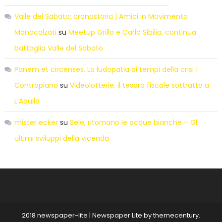
Valle del Sabato: cronostoria | Amici in Movimento
Manocalzati
su
Meetup Grillo e Carlo Sibilia, continua
battaglia Valle del Sabato
Panem et circenses. La ludopatia ai tempi della crisi |
Contropiano
su
Videolotterie, il tesoro fiscale sottratto a
L’Aquila
mister ecker
su
Sele, ritornano le acque bianche – Gli
ultimi sviluppi della vicenda
2018 newspaper-lite
|
Newspaper Lite by
themecentury
.