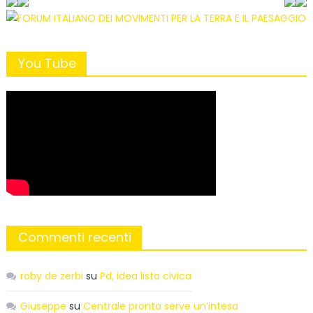
You Tube
Commenti recenti
roby de zerbi
su
Pd, idea lista civica
Giuseppe
su
Centrale pronta serve un’intesa