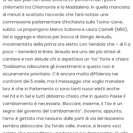
chilometri tra Chiomonte e la Maddalena. In quella manciata
di minuti è scattato l’accordo che farà notizia: una
commissione parlamentare d’inchiesta sulla Torino-Lione,
subito. La propongono Marco Scibona e Laura Castelli (M5S),
Sel si aggrega e rilancia per bocca di Giorgio Airaudo,
movimentista della prima ora eletto con Vendola che – di lì a
poco – benedirà la linea. Airaudo era uno dei più attesi al
cantiere e non delude chi si aspettava un “no” forte e chiaro:
“Dobbiamo ridiscutere gli investimenti e questo non è
sicuramente prioritario. C’è ancora molta diffidenza nei
confronti dei 5 stelle, ma il messaggio che voglio mandare
loro è che in Parlamento ci sono tanti nuovi eletti anche
nel Pd e in Sel e tutti abbiamo chiaro che in questo Paese il
cambiamento è necessario. Bloccare, insieme, il Tav è un
segno del governo del cambiamento”. Governo, appunto,
l’amo è gettato ma nessuno dalle parti di via del Nazareno
sembra abboccare. Da fondo valle, invece, si levano voci