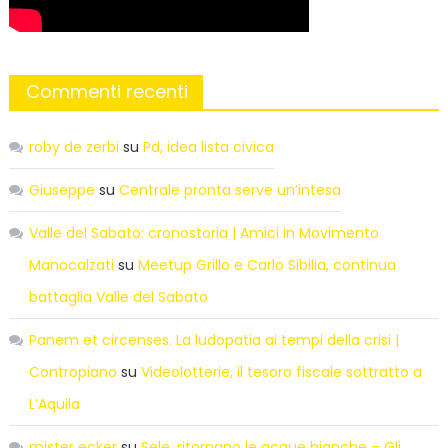
Commenti recenti
roby de zerbi
su
Pd, idea lista civica
Giuseppe
su
Centrale pronta serve un’intesa
Valle del Sabato: cronostoria | Amici in Movimento
Manocalzati
su
Meetup Grillo e Carlo Sibilia, continua
battaglia Valle del Sabato
Panem et circenses. La ludopatia ai tempi della crisi |
Contropiano
su
Videolotterie, il tesoro fiscale sottratto a
L’Aquila
mister ecker
su
Sele, ritornano le acque bianche – Gli