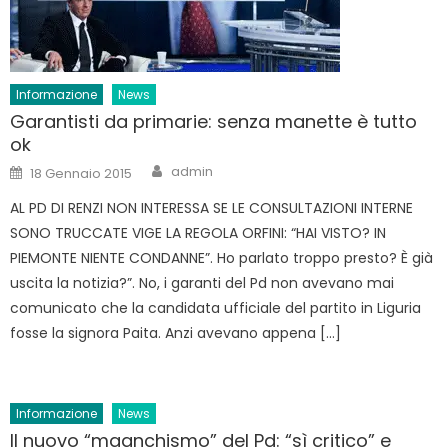
Informazione
News
Garantisti da primarie: senza manette è tutto
ok
Author
Posted
admin
18 Gennaio 2015
on
AL PD DI RENZI NON INTERESSA SE LE CONSULTAZIONI INTERNE
SONO TRUCCATE VIGE LA REGOLA ORFINI: “HAI VISTO? IN
PIEMONTE NIENTE CONDANNE”. Ho parlato troppo presto? È già
uscita la notizia?”. No, i garanti del Pd non avevano mai
comunicato che la candidata ufficiale del partito in Liguria
fosse la signora Paita. Anzi avevano appena […]
Informazione
News
Il nuovo “maanchismo” del Pd: “sì critico” e