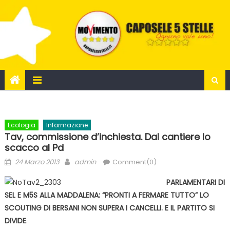
Skip
to
content
Ecologia
Informazione
Tav, commissione d’inchiesta. Dal cantiere lo
scacco al Pd
Posted
Author
24 Marzo 2013
admin
Comment(0)
on
PARLAMENTARI DI
SEL E M5S ALLA MADDALENA: “PRONTI A FERMARE TUTTO” LO
SCOUTING DI BERSANI NON SUPERA I CANCELLI. E IL PARTITO SI
DIVIDE
.