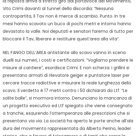
la risposta arriva a stretto giro dal portavoce del MoVimento,
Vito Crimi davanti al tunnel della discordia: “Nessuna
contropartita, il Tav non è merce di scambio. Punto. In tre
mesi hanno scavato un buco di pochi metri e intorno hanno
devastato la valle. Noi deputati e senatori faremo di tutto per
bloccare il Tav, liberare e restituire quest’area alla vita”.
NEL FANGO DELL’AREA antistante allo scavo vanno in scena
duelli sui numeri, i costi e certificazioni. “Vogliamo prendere le
misure al cantiere”, esordisce Crimi. E non scherza: i grillini si
presentano armati di rilevatore geiger e puntatore laser per
cercare tracce radiottive e misurare la reale lunghezza dello
scavo. Il verdetto è 17 metri contro i 50 dichiarati da Ltf. “Le
solite balle”, si mormora intorno. Denunciano la mancanza di
un progetto esecutivo ed Ltf spiegato che viene consegnato
a tranche, esaurendo l’ottemperanza alle prescrizioni che si
presentano via via. La società ha aperto le porte anche all’ala
dura del movimento rappresentata da Alberto Perino, leader
storico, che a favore di telecamere e di tanti che sopra la