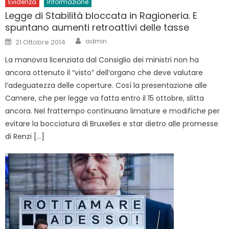
Evidenza
Informazione
Legge di Stabilità bloccata in Ragioneria. E
spuntano aumenti retroattivi delle tasse
Author
Posted
admin
21 Ottobre 2014
on
La manovra licenziata dal Consiglio dei ministri non ha
ancora ottenuto il “visto” dell’organo che deve valutare
l’adeguatezza delle coperture. Così la presentazione alle
Camere, che per legge va fatta entro il 15 ottobre, slitta
ancora. Nel frattempo continuano limature e modifiche per
evitare la bocciatura di Bruxelles e star dietro alle promesse
di Renzi […]