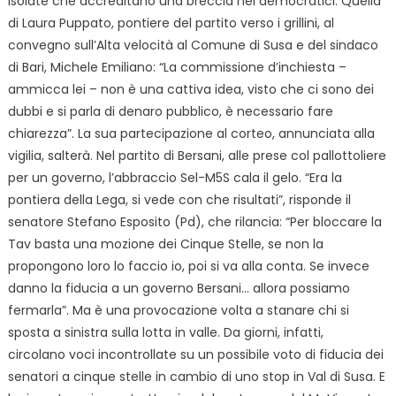
isolate che accreditano una breccia nei democratici. Quella
di Laura Puppato, pontiere del partito verso i grillini, al
convegno sull’Alta velocità al Comune di Susa e del sindaco
di Bari, Michele Emiliano: “La commissione d’inchiesta –
ammicca lei – non è una cattiva idea, visto che ci sono dei
dubbi e si parla di denaro pubblico, è necessario fare
chiarezza”. La sua partecipazione al corteo, annunciata alla
vigilia, salterà. Nel partito di Bersani, alle prese col pallottoliere
per un governo, l’abbraccio Sel-M5S cala il gelo. “Era la
pontiera della Lega, si vede con che risultati”, risponde il
senatore Stefano Esposito (Pd), che rilancia: “Per bloccare la
Tav basta una mozione dei Cinque Stelle, se non la
propongono loro lo faccio io, poi si va alla conta. Se invece
danno la fiducia a un governo Bersani… allora possiamo
fermarla”. Ma è una provocazione volta a stanare chi si
sposta a sinistra sulla lotta in valle. Da giorni, infatti,
circolano voci incontrollate su un possibile voto di fiducia dei
senatori a cinque stelle in cambio di uno stop in Val di Susa. E