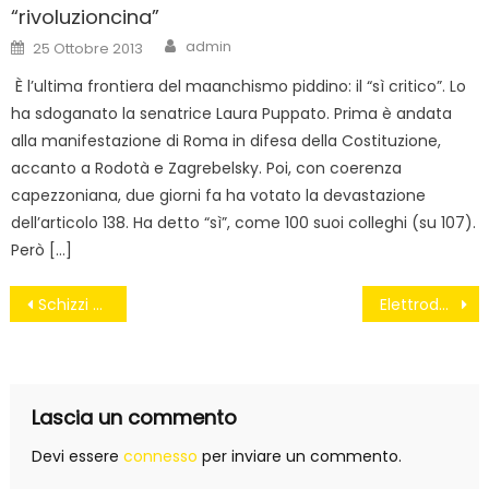
“rivoluzioncina”
Author
Posted
admin
25 Ottobre 2013
on
È l’ultima frontiera del maanchismo piddino: il “sì critico”. Lo
ha sdoganato la senatrice Laura Puppato. Prima è andata
alla manifestazione di Roma in difesa della Costituzione,
accanto a Rodotà e Zagrebelsky. Poi, con coerenza
capezzoniana, due giorni fa ha votato la devastazione
dell’articolo 138. Ha detto “sì”, come 100 suoi colleghi (su 107).
Però […]
Navigazione
Schizzi di merda digitali
Elettrodomestici, studio rivela: prodotti per rompersi a fine garanzia
articoli
Lascia un commento
Devi essere
connesso
per inviare un commento.