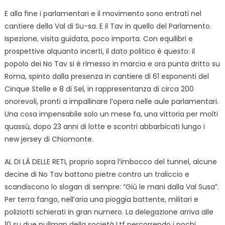
E alla fine i parlamentari e il movimento sono entrati nel
cantiere della Val di Su-sa. E il Tav in quello del Parlamento.
Ispezione, visita guidata, poco importa. Con equilibri e
prospettive alquanto incerti, il dato politico è questo: il
popolo dei No Tav si è rimesso in marcia e ora punta dritto su
Roma, spinto dalla presenza in cantiere di 61 esponenti del
Cinque Stelle e 8 di Sel, in rappresentanza di circa 200
onorevoli, pronti a impallinare l’opera nelle aule parlamentari.
Una cosa impensabile solo un mese fa, una vittoria per molti
quassù, dopo 23 anni di lotte e scontri abbarbicati lungo i
new jersey di Chiomonte.
AL DI LÀ DELLE RETI, proprio sopra l’imbocco del tunnel, alcune
decine di No Tav battono pietre contro un traliccio e
scandiscono lo slogan di sempre: “Giù le mani dalla Val Susa”.
Per terra fango, nell’aria una pioggia battente, militari e
poliziotti schierati in gran numero. La delegazione arriva alle
10 su due pullman della società Ltf percorrendo i pochi