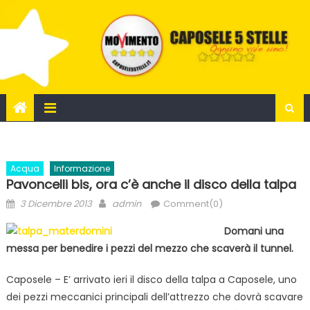
Skip
to
content
Acqua
Informazione
Pavoncelli bis, ora c’è anche il disco della talpa
Posted
Author
3 Dicembre 2013
admin
Comment(0)
on
Domani una
messa per benedire i pezzi del mezzo che scaverà il tunnel.
Caposele – E’ arrivato ieri il disco della talpa a Caposele, uno
dei pezzi meccanici principali dell’attrezzo che dovrà scavare