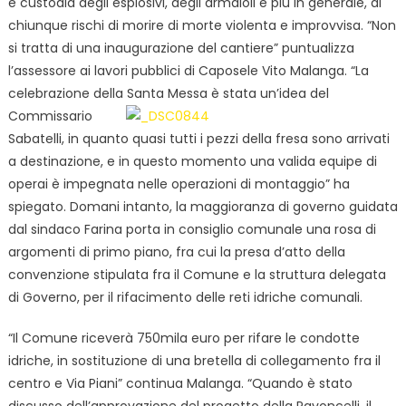
e custodia degli esplosivi, degli armaioli e più in generale, di
chiunque rischi di morire di morte violenta e improvvisa. “Non
si tratta di una inaugurazione del cantiere” puntualizza
l’assessore ai lavori pubblici di Caposele Vito Malanga. “La
celebrazione della Santa Messa è stata
un’idea del
Commissario
Sabatelli, in quanto quasi tutti i pezzi della fresa sono arrivati
a destinazione, e in questo momento una valida equipe di
operai è impegnata nelle operazioni di montaggio” ha
spiegato. Domani intanto, la maggioranza di governo guidata
dal sindaco Farina porta in consiglio comunale una rosa di
argomenti di primo piano, fra cui la presa d’atto della
convenzione stipulata fra il Comune e la struttura delegata
di Governo, per il rifacimento delle reti idriche comunali.
“Il Comune riceverà 750mila euro per rifare le condotte
idriche, in sostituzione di una bretella di collegamento fra il
centro e Via Piani” continua Malanga. “Quando è stato
discusso dell’approvazione del progetto della Pavoncelli, il