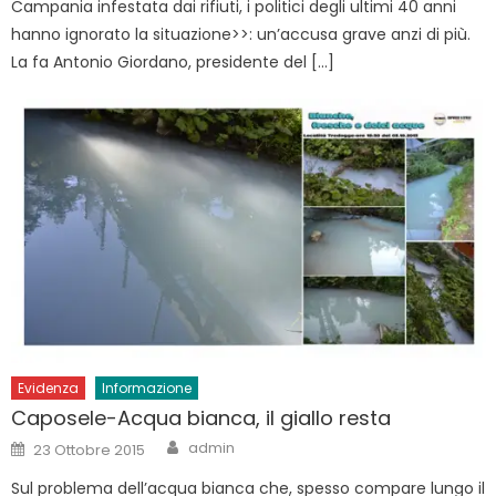
Campania infestata dai rifiuti, i politici degli ultimi 40 anni
hanno ignorato la situazione>>: un’accusa grave anzi di più.
La fa Antonio Giordano, presidente del […]
Evidenza
Informazione
Caposele-Acqua bianca, il giallo resta
Author
Posted
admin
23 Ottobre 2015
on
Sul problema dell’acqua bianca che, spesso compare lungo il