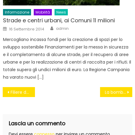
Informazione
Mobilità
News
Strade e centri urbani, ai Comuni 11 milioni
Author
Posted
admin
16 Settembre 2014
on
Mercogliano incassa fondi per la creazione di spazi per lo
sviluppo sostenibile Finanziamenti per la messa in sicurezza
e il completamento di alcune strade, per il recupero di aree
urbane e per la realizzazione di centri di raccolta per i rifiuti. Il
totale supera gli undici milioni di euro. La Regione Campania
ha varato nuovi […]
Navigazione
Filiere del recupero: oltre la differenziata
La bomba di amianto che sta avvelenando Avellino
articoli
Lascia un commento
Devi essere
connesso
per inviare un commento.