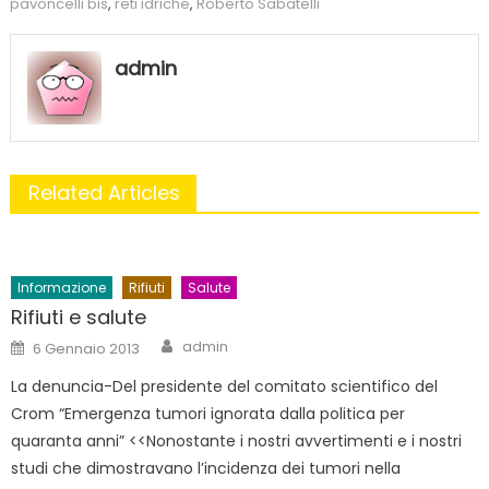
pavoncelli bis
,
reti idriche
,
Roberto Sabatelli
admin
Related Articles
Informazione
Rifiuti
Salute
Rifiuti e salute
Author
Posted
admin
6 Gennaio 2013
on
La denuncia-Del presidente del comitato scientifico del
Crom “Emergenza tumori ignorata dalla politica per
quaranta anni” <<Nonostante i nostri avvertimenti e i nostri
studi che dimostravano l’incidenza dei tumori nella