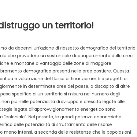
 distruggo un territorio!
corso da decenni un’azione di riassetto demografico del territorio
ale che prevedere un sostanziale depauperamento delle aree
riche e montane a vantaggio delle zone di maggiore
ramento demografico presenti nelle aree costiere. Questa
Evidenza
Informazione
News
ifica e valutazione del flusso di finanziamenti e progetti di
Acque sempre agitate tra i
videnza
Informazione
ggiormente in determinate aree del paese, a discapito di altre
democratici di Caposele
peso specifico di un territorio si misura nel numero degli
 al biologico italiano
 non più nelle potenzialità di sviluppo e crescita legate alle
l Nord. Il settore è a
rategie legate all’approvvigionamento energetico sono
a “coloniale”. Nel passato, le grandi potenze economiche
ifica delle potenzialità di sfruttamento delle risorse
o meno intensi, a seconda delle resistenze che le popolazioni