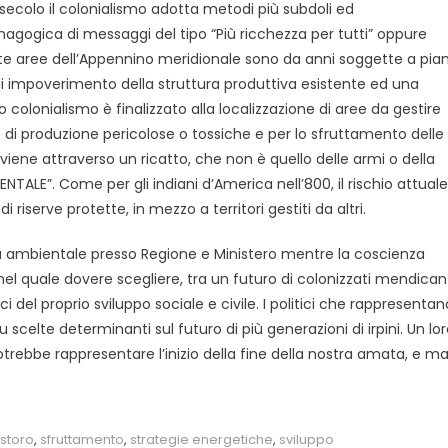
secolo il colonialismo adotta metodi più subdoli ed
gogica di messaggi del tipo “Più ricchezza per tutti” oppure
ste aree dell’Appennino meridionale sono da anni soggette a pian
i impoverimento della struttura produttiva esistente ed una
 colonialismo è finalizzato alla localizzazione di aree da gestire
ne di produzione pericolose o tossiche e per lo sfruttamento delle
viene attraverso un ricatto, che non è quello delle armi o della
TALE”. Come per gli indiani d’America nell’800, il rischio attuale
di riserve protette, in mezzo a territori gestiti da altri.
fica ambientale presso Regione e Ministero mentre la coscienza
 nel quale dovere scegliere, tra un futuro di colonizzati mendican
ci del proprio sviluppo sociale e civile. I politici che rappresentan
 scelte determinanti sul futuro di più generazioni di irpini. Un lo
trebbe rappresentare l’inizio della fine della nostra amata, e ma
istoro
,
sfruttamento
,
strategie energetiche
,
sviluppo