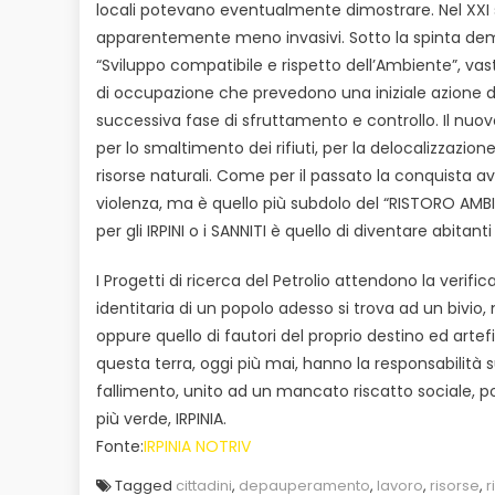
locali potevano eventualmente dimostrare. Nel XXI 
apparentemente meno invasivi. Sotto la spinta dema
“Sviluppo compatibile e rispetto dell’Ambiente”, va
di occupazione che prevedono una iniziale azione d
successiva fase di sfruttamento e controllo. Il nuovo
per lo smaltimento dei rifiuti, per la delocalizzazio
risorse naturali. Come per il passato la conquista av
violenza, ma è quello più subdolo del “RISTORO AMBIEN
per gli IRPINI o i SANNITI è quello di diventare abitanti 
I Progetti di ricerca del Petrolio attendono la veri
identitaria di un popolo adesso si trova ad un bivio,
oppure quello di fautori del proprio destino ed artefi
questa terra, oggi più mai, hanno la responsabilità su
fallimento, unito ad un mancato riscatto sociale, po
più verde, IRPINIA.
Fonte:
IRPINIA NOTRIV
Tagged
cittadini
,
depauperamento
,
lavoro
,
risorse
,
r