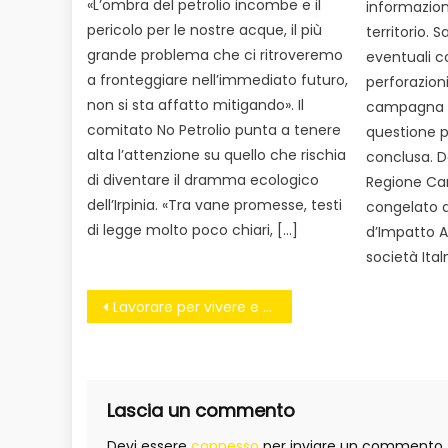
«L’ombra del petrolio incombe e il
informazione
pericolo per le nostre acque, il più
territorio. 
grande problema che ci ritroveremo
eventuali co
a fronteggiare nell’immediato futuro,
perforazioni 
non si sta affatto mitigando». Il
campagna i
comitato No Petrolio punta a tenere
questione pe
alta l’attenzione su quello che rischia
conclusa. D
di diventare il dramma ecologico
Regione Ca
dell’Irpinia. «Tra vane promesse, testi
congelato di
di legge molto poco chiari, […]
d’Impatto A
società Ital
Navigazione
Lavorare per vivere e non vivere per lavorare – di Angelo Consoli
articoli
Lascia un commento
Devi essere
connesso
per inviare un commento.