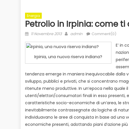
Energia
Petrolio in Irpinia: come ti
Posted
Author
11 Novembre 2013
admin
Comment(0)
on
E’ in 
nazion
Irpinia, una nuova riserva indiana?
perife
assemb
Evidenza
Informazione
News
to
tendenza emerge in maniera inequivocabile dalla ver
Bilancio in consiglio con un occhio
Ecologia
E
 il
sviluppo, pubblici e privati, che si concentrano ma
alle urne
ritenute meno produttive. In un’epoca nella quale il 
Duro attacco
utenti/elettori/consumatori finali in esso presenti, e
dai Paesi de
caratteristiche socio-economiche di un’area, le st
rischio
inevitabilmente contrassegnate da logiche di natur
individuavano le aree di conquista in base ad una ver
economiche presenti, adottando piani d’azione più 