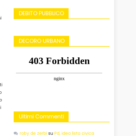
DEBITO PUBBLICO
i
DECORO URBANO
ti
o
ro
i
Ultimi Commenti
roby de zerbi
su
Pd, idea lista civica