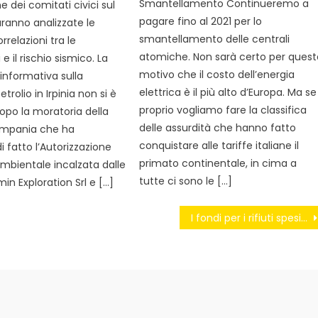
Smantellamento Continueremo a
 dei comitati civici sul
pagare fino al 2021 per lo
Saranno analizzate le
smantellamento delle centrali
rrelazioni tra le
atomiche. Non sarà certo per quest
e il rischio sismico. La
motivo che il costo dell’energia
nformativa sulla
elettrica è il più alto d’Europa. Ma se
trolio in Irpinia non si è
proprio vogliamo fare la classifica
opo la moratoria della
delle assurdità che hanno fatto
mpania che ha
conquistare alle tariffe italiane il
 fatto l’Autorizzazione
primato continentale, in cima a
mbientale incalzata dalle
tutte ci sono le […]
min Exploration Srl e […]
I fondi per i rifiuti spesi in emergenze L’ennesimo spreco ai danni dell’ambiente