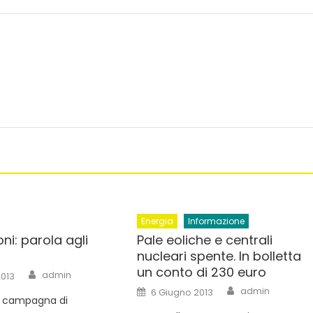
Energia
Informazione
oni: parola agli
Pale eoliche e centrali
nucleari spente. In bolletta
un conto di 230 euro
Author
admin
013
Author
Posted
admin
6 Giugno 2013
on
a campagna di