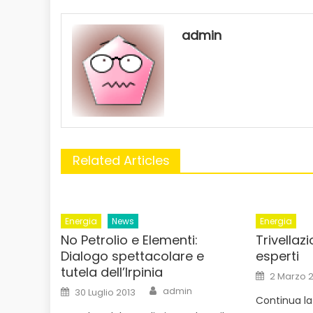
admin
Related Articles
Energia
News
Energia
No Petrolio e Elementi:
Trivellazi
Dialogo spettacolare e
esperti
tutela dell’Irpinia
Posted
2 Marzo 2
on
Author
Posted
admin
30 Luglio 2013
on
Continua l