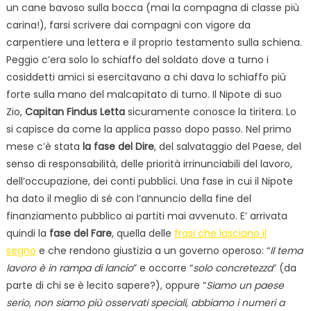
un cane bavoso sulla bocca (mai la compagna di classe più
carina!), farsi scrivere dai compagni con vigore da
carpentiere una lettera e il proprio testamento sulla schiena.
Peggio c’era solo lo schiaffo del soldato dove a turno i
cosiddetti amici si esercitavano a chi dava lo schiaffo più
forte sulla mano del malcapitato di turno. Il Nipote di suo
Zio,
Capitan Findus Letta
sicuramente conosce la tiritera. Lo
si capisce da come la applica passo dopo passo. Nel primo
mese c’è stata
la fase del Dire
, del salvataggio del Paese, del
senso di responsabilità, delle priorità irrinunciabili del lavoro,
dell’occupazione, dei conti pubblici. Una fase in cui il Nipote
ha dato il meglio di sé con l’annuncio della fine del
finanziamento pubblico ai partiti mai avvenuto. E’ arrivata
quindi la
fase del Fare
, quella delle
frasi che lasciano il
segno
e che rendono giustizia a un governo operoso: “
Il tema
lavoro è in rampa di lancio
” e occorre “
solo concretezza
” (da
parte di chi se è lecito sapere?), oppure “
Siamo un paese
serio, non siamo più osservati speciali, abbiamo i numeri a