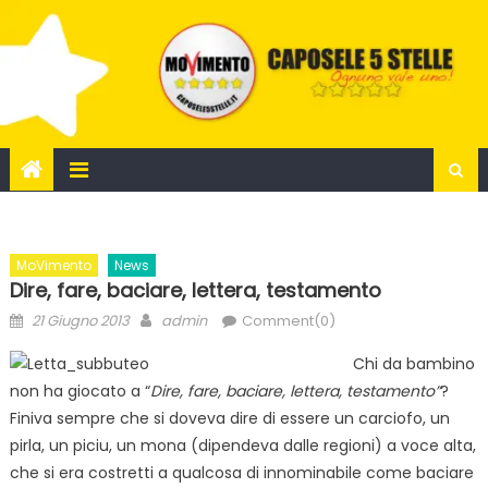
Skip
to
content
MoVimento
News
Dire, fare, baciare, lettera, testamento
Posted
Author
21 Giugno 2013
admin
Comment(0)
on
Chi da bambino
non ha giocato a “
Dire, fare, baciare, lettera, testamento”
?
Finiva sempre che si doveva dire di essere un carciofo, un
pirla, un piciu, un mona (dipendeva dalle regioni) a voce alta,
che si era costretti a qualcosa di innominabile come baciare