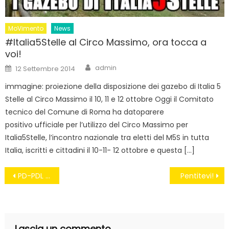
MoVimento
News
#Italia5Stelle al Circo Massimo, ora tocca a
voi!
Author
Posted
admin
12 Settembre 2014
on
immagine: proiezione della disposizione dei gazebo di Italia 5
Stelle al Circo Massimo il 10, 11 e 12 ottobre Oggi il Comitato
tecnico del Comune di Roma ha datoparere
positivo ufficiale per l’utilizzo del Circo Massimo per
Italia5Stelle, l’incontro nazionale tra eletti del M5S in tutta
Italia, iscritti e cittadini il 10-11- 12 ottobre e questa […]
Navigazione
PD-PDL COL FRENO: PER TAGLIARE I SOLDI AI PARTITI “PIÙ TEMPO”
Pentitevi!
articoli
Lascia un commento