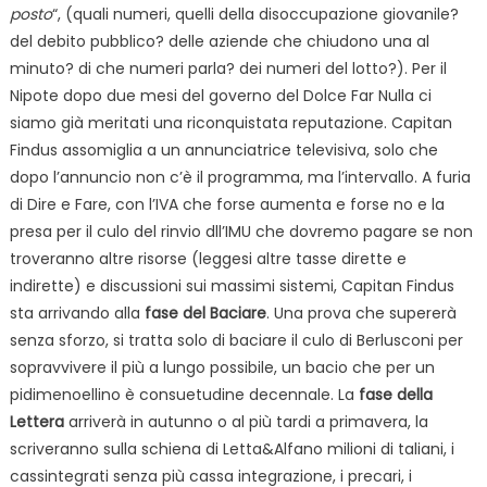
posto
“, (quali numeri, quelli della disoccupazione giovanile?
del debito pubblico? delle aziende che chiudono una al
minuto? di che numeri parla? dei numeri del lotto?). Per il
Nipote dopo due mesi del governo del Dolce Far Nulla ci
siamo già meritati una riconquistata reputazione. Capitan
Findus assomiglia a un annunciatrice televisiva, solo che
dopo l’annuncio non c’è il programma, ma l’intervallo. A furia
di Dire e Fare, con l’IVA che forse aumenta e forse no e la
presa per il culo del rinvio dll’IMU che dovremo pagare se non
troveranno altre risorse (leggesi altre tasse dirette e
indirette) e discussioni sui massimi sistemi, Capitan Findus
sta arrivando alla
fase del Baciare
. Una prova che supererà
senza sforzo, si tratta solo di baciare il culo di Berlusconi per
sopravvivere il più a lungo possibile, un bacio che per un
pidimenoellino è consuetudine decennale. La
fase della
Lettera
arriverà in autunno o al più tardi a primavera, la
scriveranno sulla schiena di Letta&Alfano milioni di taliani, i
cassintegrati senza più cassa integrazione, i precari, i