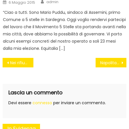
Author
Posted
admin
6 Maggio 2015
on
“Ciao a tutti. Sono Mario Puddu, sindaco di Assemini, primo
Comune a 5 stelle in Sardegna. Oggi voglio rendervi partecipi
del lavoro che il Movimento 5 Stelle sta portando avanti nella
mia città, dove abbiamo la possibilità di governare. Vi porto
alcuni esempi concreti del nostro operato a soli 23 mesi
dalla mia elezione. Equitalia […]
Navigazione
Nei rifiuti elettrici oro e argento per 15 miliardi di euro
Napolitano senza freni
articoli
Lascia un commento
Devi essere
connesso
per inviare un commento.
In Evidenza