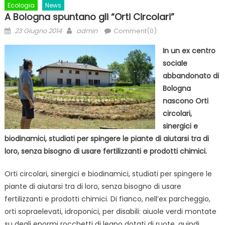
Ecologia
News
A Bologna spuntano gli “Orti Circolari”
Posted
Author
23 Giugno 2014
admin
Comment(0)
on
In un ex centro
sociale
abbandonato di
Bologna
nascono Orti
circolari,
sinergici e
biodinamici, studiati per spingere le piante di aiutarsi tra di
loro, senza bisogno di usare fertilizzanti e prodotti chimici.
Orti circolari, sinergici e biodinamici, studiati per spingere le
piante di aiutarsi tra di loro, senza bisogno di usare
fertilizzanti e prodotti chimici. Di fianco, nell’ex parcheggio,
orti sopraelevati, idroponici, per disabili: aiuole verdi montate
su degli enormi rocchetti di legno dotati di ruote, quindi