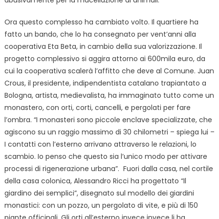
abusivamente per la macellazione di animali.
Ora questo complesso ha cambiato volto. Il quartiere ha
fatto un bando, che lo ha consegnato per vent’anni alla
cooperativa Eta Beta, in cambio della sua valorizzazione. Il
progetto complessivo si aggira attorno ai 600mila euro, da
cui la cooperativa scalerà l’affitto che deve al Comune. Juan
Crous, il presidente, indipendentista catalano trapiantato a
Bologna, artista, medievalista, ha immaginato tutto come un
monastero, con orti, corti, cancelli, e pergolati per fare
l’ombra. “I monasteri sono piccole enclave specializzate, che
agiscono su un raggio massimo di 30 chilometri – spiega lui –
I contatti con l’esterno arrivano attraverso le relazioni, lo
scambio. Io penso che questo sia l’unico modo per attivare
processi di rigenerazione urbana”. Fuori dalla casa, nel cortile
della casa colonica, Alessandro Ricci ha progettato “Il
giardino dei semplici”, disegnato sul modello dei giardini
monastici: con un pozzo, un pergolato di vite, e più di 150
piante officinali. Gli orti all’esterno invece invece li ha