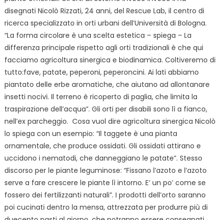
disegnati Nicolò Rizzati, 24 anni, del Rescue Lab, il centro di
ricerca specializzato in orti urbani dell’Università di Bologna.
“La forma circolare è una scelta estetica – spiega – La
differenza principale rispetto agli orti tradizionali è che qui
facciamo agricoltura sinergica e biodinamica. Coltiveremo di
tutto:fave, patate, peperoni, peperoncini. Ai lati abbiamo
piantato delle erbe aromatiche, che aiutano ad allontanare
insetti nocivi. Il terreno è ricoperto di paglia, che limita la
traspirazione dell’acqua”. Gli orti per disabili sono lì a fianco,
nell’ex parcheggio. Cosa vuol dire agricoltura sinergica Nicolò
lo spiega con un esempio: “Il taggete è una pianta
ornamentale, che produce ossidati. Gli ossidati attirano e
uccidono i nematodi, che danneggiano le patate”. Stesso
discorso per le piante leguminose: “Fissano l’azoto e l’azoto
serve a fare crescere le piante lì intorno. E’ un po’ come se
fossero dei fertilizzanti naturali”. I prodotti dell’orto saranno
poi cucinati dentro la mensa, attrezzata per produrre più di
duecento pasti al giorno, che potranno essere consegnati