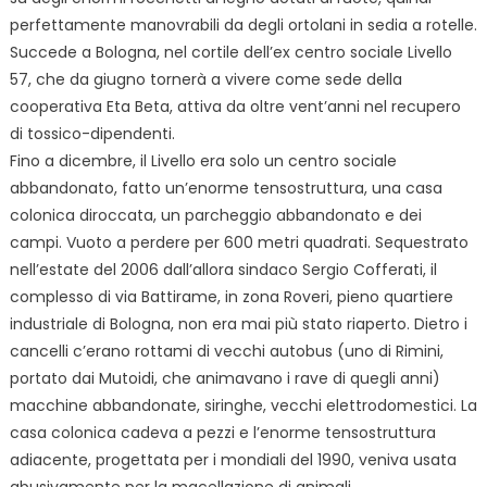
perfettamente manovrabili da degli ortolani in sedia a rotelle.
Succede a Bologna, nel cortile dell’ex centro sociale Livello
57, che da giugno tornerà a vivere come sede della
cooperativa Eta Beta, attiva da oltre vent’anni nel recupero
di tossico-dipendenti.
Fino a dicembre, il Livello era solo un centro sociale
abbandonato, fatto un’enorme tensostruttura, una casa
colonica diroccata, un parcheggio abbandonato e dei
campi. Vuoto a perdere per 600 metri quadrati. Sequestrato
nell’estate del 2006 dall’allora sindaco Sergio Cofferati, il
complesso di via Battirame, in zona Roveri, pieno quartiere
industriale di Bologna, non era mai più stato riaperto. Dietro i
cancelli c’erano rottami di vecchi autobus (uno di Rimini,
portato dai Mutoidi, che animavano i rave di quegli anni)
macchine abbandonate, siringhe, vecchi elettrodomestici. La
casa colonica cadeva a pezzi e l’enorme tensostruttura
adiacente, progettata per i mondiali del 1990, veniva usata