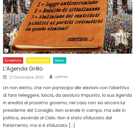
Evidenza
MoVimento
News
L’Agenda Grillo
Author
Posted
admin
27 Dicembre 2012
on
Un non eletto, che non partecipa alle elezioni con l’obiettivo
di farsi rieleggere, lascia, da assoluto impunito, la sua Agenda
in eredità al prossimo governo, nel caso non sia ancora lui
presidente del Consiglio. Non scende in campo, ma sale in
politica, ascende al Cielo. Non è stato sfiduciato dal
Parlamento, ma si è sfiduciato […]