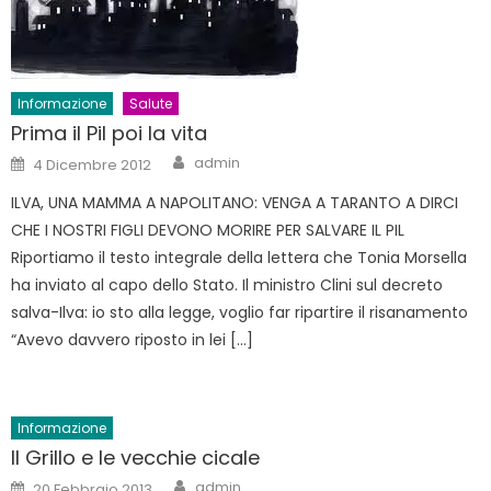
Informazione
Salute
Prima il Pil poi la vita
Author
Posted
admin
4 Dicembre 2012
on
ILVA, UNA MAMMA A NAPOLITANO: VENGA A TARANTO A DIRCI
CHE I NOSTRI FIGLI DEVONO MORIRE PER SALVARE IL PIL
Riportiamo il testo integrale della lettera che Tonia Morsella
ha inviato al capo dello Stato. Il ministro Clini sul decreto
salva-Ilva: io sto alla legge, voglio far ripartire il risanamento
“Avevo davvero riposto in lei […]
Informazione
Il Grillo e le vecchie cicale
Author
Posted
admin
20 Febbraio 2013