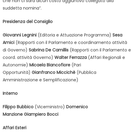
che non ci sarà alcun costo aggiuntivo collegato alla
suddetta nomina”.
Presidenza del Consiglio
Giovanni Legnini
(Editoria e Attuazione Programma)
Sesa
Amici
(Rapporti con il Parlamento e coordinamento attività
di Governo)
Sabrina De Camillis
(Rapporti con il Parlamento e
coord. attività Governo)
Walter Ferrazza
(Affari Regionali e
Autonomie)
Micaela Biancofiore
(Pari
Opportunità)
Gianfranco Miccichè
(Pubblica
Amministrazione e Semplificazione)
Interno
Filippo Bubbico
(Viceministro)
Domenico
Manzione
Giampiero Bocci
Affari Esteri