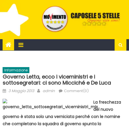
Skip
to
content
Informazione
Governo Letta, ecco i viceministri e i
sottosegretari: ci sono Micciché e De Luca
Posted
Author
3 Maggio 2013
admin
Comment(0)
on
La freschezza
del nuovo
governo è stata solo una verniciata perché con le nomine
che completano la squadra di governo spunta la