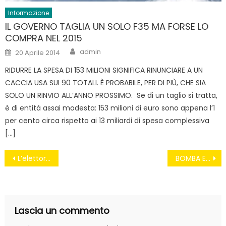
Informazione
IL GOVERNO TAGLIA UN SOLO F35 MA FORSE LO
COMPRA NEL 2015
Author
Posted
admin
20 Aprile 2014
on
RIDURRE LA SPESA DI 153 MILIONI SIGNIFICA RINUNCIARE A UN
CACCIA USA SUI 90 TOTALI. È PROBABILE, PER DI PIÙ, CHE SIA
SOLO UN RINVIO ALL’ANNO PROSSIMO. Se di un taglio si tratta,
è di entità assai modesta: 153 milioni di euro sono appena l’1
per cento circa rispetto ai 13 miliardi di spesa complessiva
[…]
Navigazione
L’elettore non conta nulla
BOMBA ECOLOGICA DI MARCEGAGLIA VENDOLA RADDOPPIA LE TARIFFE
articoli
Lascia un commento