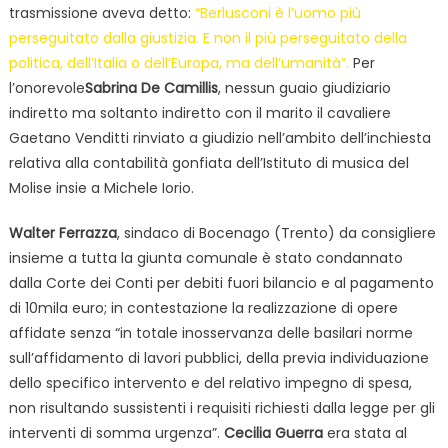
trasmissione aveva detto:
“Berlusconi è l’uomo più
perseguitato dalla giustizia. E non il più perseguitato della
politica, dell’Italia o dell’Europa, ma dell’umanità”.
Per
l’onorevole
Sabrina De Camillis
, nessun guaio giudiziario
indiretto ma soltanto indiretto con il marito il cavaliere
Gaetano Venditti rinviato a giudizio nell’ambito dell’inchiesta
relativa alla contabilità gonfiata dell’Istituto di musica del
Molise insie a Michele Iorio.
Walter Ferrazza
, sindaco di Bocenago (Trento) da consigliere
insieme a tutta la giunta comunale è stato condannato
dalla Corte dei Conti per debiti fuori bilancio e al pagamento
di 10mila euro; in contestazione la realizzazione di opere
affidate senza “in totale inosservanza delle basilari norme
sull’affidamento di lavori pubblici, della previa individuazione
dello specifico intervento e del relativo impegno di spesa,
non risultando sussistenti i requisiti richiesti dalla legge per gli
interventi di somma urgenza”.
Cecilia Guerra
era stata al