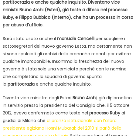
partitocrazia e anche qualche inquisito. Diventano vice
ministri Bruno Archi (Esteri), già teste a difesa nel processo
Ruby, e Filippo Bubbico (Interno), che ha un processo in corso
per abuso d’ufficio.
Sarà stato usato anche il
manuale Cencelli
per scegliere i
sottosegretari del nuovo governo Letta, ma certamente non
si sono spulciati gli archivi delle cronache recenti per evitare
qualche improponibile. Insomma la freschezza del nuovo
governo è stata solo una verniciata perché con le nomine
che completano la squadra di governo spunta
la
partitocrazia
e anche qualche inquisito.
Diventa vice ministro degli Esteri
Bruno Archi
, già diplomatico
in servizio presso la presidenza del Consiglio che, il 5 ottobre
2012, aveva confermato come teste nel
processo Ruby
ai
giudici di Milano che
al pranzo istituzionale con l’allora
presidente egiziano Hosni Mubarak del 2010 si parlò della
giovane come parente del rais
. Sottosegretario al Lavoro e