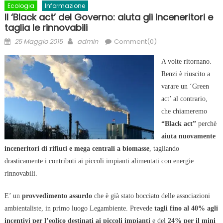
Ecologia
Informazione
Il ‘Black act’ del Governo: aiuta gli inceneritori e
taglia le rinnovabili
Posted
Author
25 Maggio 2015
admin
Comment(0)
on
A volte ritornano.
Renzi è riuscito a
varare un ‘Green
act’ al contrario,
che chiameremo
“Black act”
perchè
aiuta nuovamente
inceneritori di rifiuti e mega centrali a biomasse
, tagliando
drasticamente i contributi ai piccoli impianti alimentati con energie
rinnovabili.
E’ un
provvedimento assurdo
che è già stato bocciato delle associazioni
ambientaliste, in primo luogo Legambiente. Prevede
tagli fino al 40% agli
incentivi per l’eolico destinati ai piccoli impianti
e del
24% per il mini