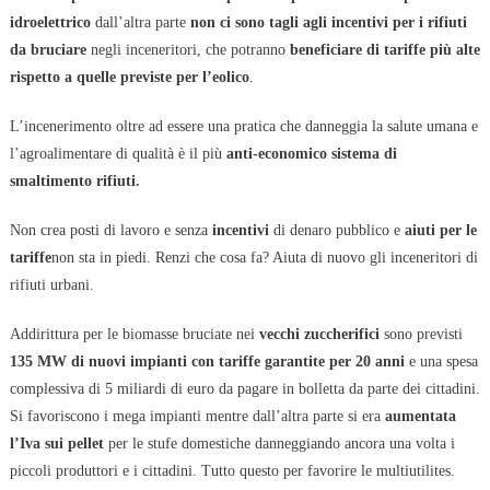
idroelettrico
dall’altra parte
non ci sono tagli agli incentivi per i rifiuti
da bruciare
negli inceneritori, che potranno
beneficiare di tariffe più alte
rispetto a quelle previste per l’eolico
.
L’incenerimento oltre ad essere una pratica che danneggia la salute umana e
l’agroalimentare di qualità è il più
anti-economico sistema di
smaltimento rifiuti.
Non crea posti di lavoro e senza
incentivi
di denaro pubblico e
aiuti per le
tariffe
non sta in piedi. Renzi che cosa fa? Aiuta di nuovo gli inceneritori di
rifiuti urbani.
Addirittura per le biomasse bruciate nei
vecchi zuccherifici
sono previsti
135 MW di nuovi impianti con tariffe garantite per 20 anni
e una spesa
complessiva di 5 miliardi di euro da pagare in bolletta da parte dei cittadini.
Si favoriscono i mega impianti mentre dall’altra parte si era
aumentata
l’Iva sui pellet
per le stufe domestiche danneggiando ancora una volta i
piccoli produttori e i cittadini. Tutto questo per favorire le multiutilites.