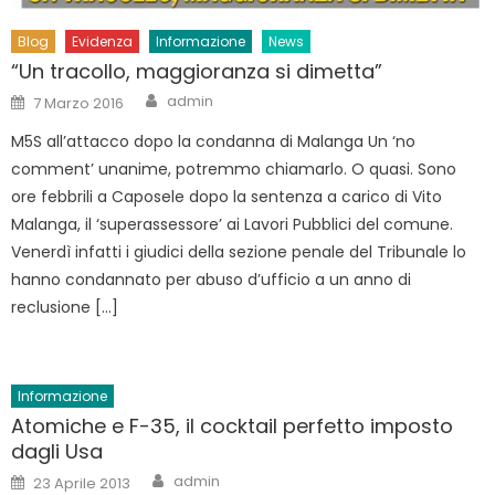
Blog
Evidenza
Informazione
News
“Un tracollo, maggioranza si dimetta”
Author
Posted
admin
7 Marzo 2016
on
M5S all’attacco dopo la condanna di Malanga Un ‘no
comment’ unanime, potremmo chiamarlo. O quasi. Sono
ore febbrili a Caposele dopo la sentenza a carico di Vito
Malanga, il ‘superassessore’ ai Lavori Pubblici del comune.
Venerdì infatti i giudici della sezione penale del Tribunale lo
hanno condannato per abuso d’ufficio a un anno di
reclusione […]
Informazione
Atomiche e F-35, il cocktail perfetto imposto
dagli Usa
Author
Posted
admin
23 Aprile 2013
on