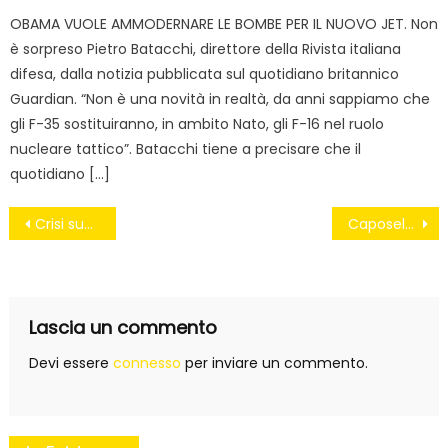
OBAMA VUOLE AMMODERNARE LE BOMBE PER IL NUOVO JET. Non
è sorpreso Pietro Batacchi, direttore della Rivista italiana
difesa, dalla notizia pubblicata sul quotidiano britannico
Guardian. “Non è una novità in realtà, da anni sappiamo che
gli F-35 sostituiranno, in ambito Nato, gli F-16 nel ruolo
nucleare tattico”. Batacchi tiene a precisare che il
quotidiano […]
Navigazione
Crisi superata a Caposele
Caposele- Passa il bilancio, Melillo: “Cifrodelli si dimetta”
articoli
Lascia un commento
Devi essere
connesso
per inviare un commento.