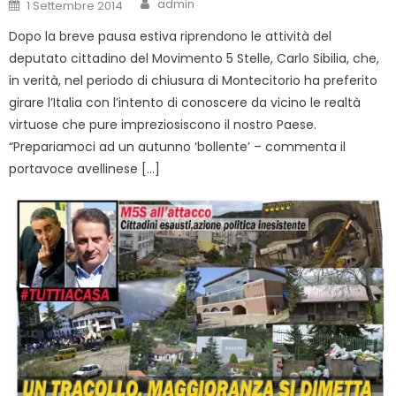
Author
Posted
admin
1 Settembre 2014
on
Dopo la breve pausa estiva riprendono le attività del
deputato cittadino del Movimento 5 Stelle, Carlo Sibilia, che,
in verità, nel periodo di chiusura di Montecitorio ha preferito
girare l’Italia con l’intento di conoscere da vicino le realtà
virtuose che pure impreziosiscono il nostro Paese.
“Prepariamoci ad un autunno ‘bollente’ – commenta il
portavoce avellinese […]