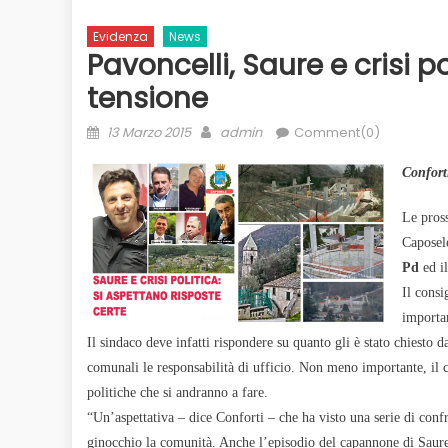
Evidenza
News
Pavoncelli, Saure e crisi p
tensione
Posted
Author
13 Marzo 2015
admin
Comment(0)
on
Conforti
Le pross
Caposel
Pd
ed i
Il cons
importan
Il sindaco deve infatti rispondere su quanto gli è stato chiesto d
comunali le responsabilità di ufficio. Non meno importante, il con
politiche che si andranno a fare.
“Un’aspettativa – dice Conforti – che ha visto una serie di confr
ginocchio la comunità. Anche l’episodio del capannone di Saure