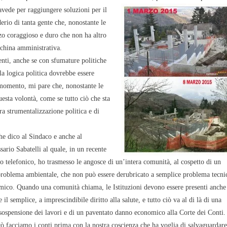
avede per raggiungere soluzioni per il
derio di tanta gente che, nonostante le
rzo coraggioso e duro che non ha altro
cchina amministrativa.
enti, anche se con sfumature politiche
la logica politica dovrebbe essere
 momento, mi pare che, nonostante le
uesta volontà, come se tutto ciò che sta
a strumentalizzazione politica e di
he dico al Sindaco e anche al
rio Sabatelli al quale, in un recente
o telefonico, ho trasmesso le angosce di un’intera comunità, al cospetto di un
problema ambientale, che non può essere derubricato a semplice problema tecni
mico. Quando una comunità chiama, le Istituzioni devono essere presenti anche
e il semplice, a imprescindibile diritto alla salute, e tutto ciò va al di là di una
sospensione dei lavori e di un paventato danno economico alla Corte dei Conti.
ò facciamo i conti prima con la nostra coscienza che ha voglia di salvaguardare