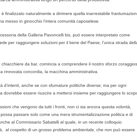
 è finalizzato naturalmente a dirimere quella inarrestabile frantumazio
ha messo in ginocchio l’intera comunità caposelese.
ssoria della Galleria Pavoncelli bis, può essere interpretato come
avede per raggiungere soluzioni per il bene del Paese, l’unica strada dell
ite chiacchiere da bar, comincia a comprendere il nostro sforzo coraggio
una rinnovata concordia, la macchina amministrativa.
à d’intenti, anche se con sfumature politiche diverse; ma per ogni
tica dovrebbe essere riuscire a mettersi insieme per raggiungere lo scop
ioni che vengono da tutti i fronti, non ci sia ancora questa volontà,
o, possa passare solo come una mera strumentalizzazione politica e di
 anche al Commissario Sabatelli al quale, in un recente colloquio
ità, al cospetto di un grosso problema ambientale, che non può essere