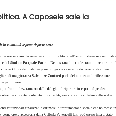
olitica. A Caposele sale la
: la comunità aspetta risposte certe
ime ore saranno decisive per il futuro politico dell’amministrazione comunale 
e e del Sindaco
Pasquale Farina
. Nella serata di ieri c’è stato un incontro tra i
l
circolo Cuore
da quale nei prossimi giorni ci sarà un documento di sintesi.
igliere di maggioranza
Salvatore Conforti
parla del momento di riflessione
te per il paese.
a più fronti: l’azzeramento delle deleghe; il riportare in capo ai dipendenti
tinuo e costante confronto con i partiti, associazioni e cittadini sulle scelte
onti istituzionali finalizzati a dirimere la frantumazione sociale che ha messo i
, come opera accessoria della Galleria Pavoncelli Bis, può essere
interpretato