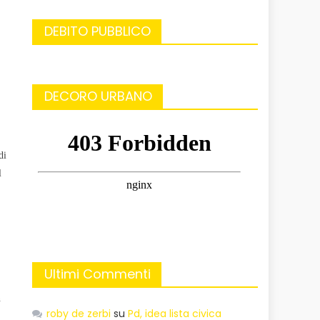
DEBITO PUBBLICO
DECORO URBANO
di
l
Ultimi Commenti
n
roby de zerbi
su
Pd, idea lista civica