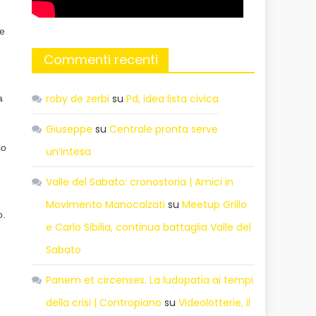
ne
Commenti recenti
roby de zerbi
su
Pd, idea lista civica
a
Giuseppe
su
Centrale pronta serve
so
un’intesa
Valle del Sabato: cronostoria | Amici in
Movimento Manocalzati
su
Meetup Grillo
o.
e Carlo Sibilia, continua battaglia Valle del
Sabato
Panem et circenses. La ludopatia ai tempi
della crisi | Contropiano
su
Videolotterie, il