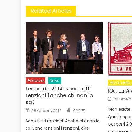
Related Articles
Evidenza
News
MoVimento
Leopolda 2014: sono tutti
RAI: La 
renziani (anche chi non lo
Posted
23 Dicem
sa)
on
Author
Posted
“Non esiste 
admin
28 Ottobre 2014
on
Quella appr
Sono tutti renziani. Anche chi non lo
Gasparri 2.0
sa. Sono renziani i renziani, che
si potesse c