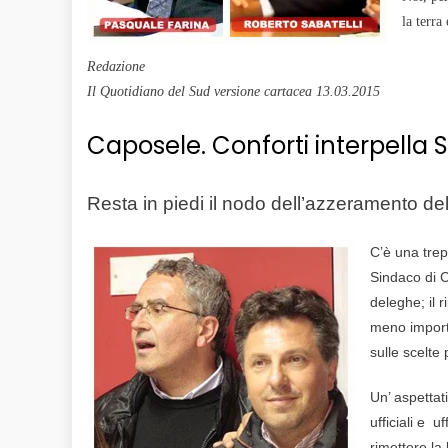
la terra
Redazione
Il Quotidiano del Sud versione cartacea 13.03.2015
Caposele. Conforti interpella S
Resta in piedi il nodo dell’azzeramento de
C’è una trep
Sindaco di C
deleghe; il r
meno importa
sulle scelte
Un’ aspettati
ufficiali e u
rimettere la