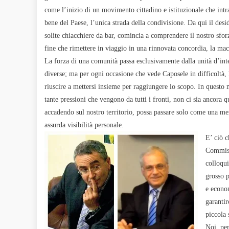
come l’inizio di un movimento cittadino e istituzionale che intr
bene del Paese, l’unica strada della condivisione. Da qui il desi
solite chiacchiere da bar, comincia a comprendere il nostro sfo
fine che rimettere in viaggio in una rinnovata concordia, la ma
La forza di una comunità passa esclusivamente dalla unità d’int
diverse; ma per ogni occasione che vede Caposele in difficoltà, 
riuscire a mettersi insieme per raggiungere lo scopo. In questo
tante pressioni che vengono da tutti i fronti, non ci sia ancora q
accadendo sul nostro territorio, possa passare solo come una mer
assurda visibilità personale.
E’ ciò c
Commissa
colloqui
grosso 
e econo
garantir
piccola 
Noi, per