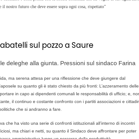
 e il nostro futuro che deve essere sopra ogni cosa, rispettato”
abatelli sul pozzo a Saure
lle deleghe alla giunta. Pressioni sul sindaco Farina
ida, ma serena attesa per una riflessione che deve giungere dal
aposele su quanto gli è stato chiesto da più fronti: L’azzeramento delle
iportare in capo ai dipendenti comunali le responsabilità di ufficio; e, no
nte, il continuo e costante confronto con i partiti associazioni e cittadin
 politiche che si andranno a fare.
va che ha visto una serie di confronti istituzionali all’interno di incontri
fficiosi, ma chiari e netti, su quanto il Sindaco deve affrontare per poter
 barca amministrativa lungo un percorso della produttività.