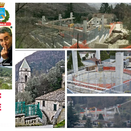
Evidenza
Informazione
News
Acque sempre agitate tra i
videnza
Informazione
democratici di Caposele
 al biologico italiano
l Nord. Il settore è a