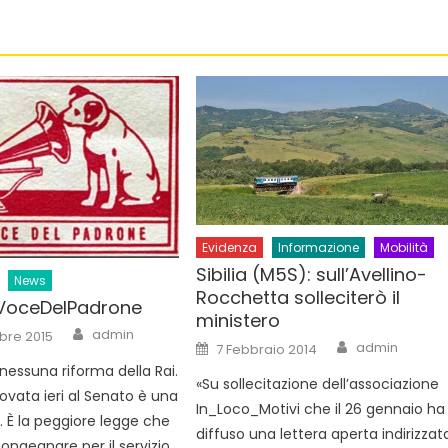
Evidenza
Informazione
Mobilità
Sibilia (M5S): sull’Avellino-
News
Rocchetta solleciterò il
#VoceDelPadrone
ministero
Author
admin
bre 2015
Author
Posted
admin
7 Febbraio 2014
on
nessuna riforma della Rai.
«Su sollecitazione dell’associazione
ovata ieri al Senato è una
In_Loco_Motivi che il 26 gennaio ha
. È la peggiore legge che
diffuso una lettera aperta indirizzat
ongegnare per il servizio