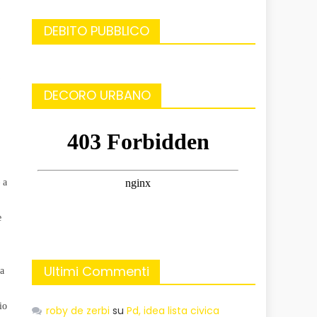
DEBITO PUBBLICO
DECORO URBANO
 a
e
Ultimi Commenti
za
io
roby de zerbi
su
Pd, idea lista civica