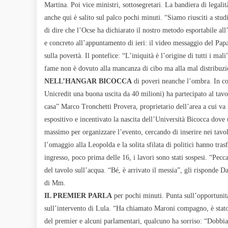
Martina. Poi vice ministri, sottosegretari. La bandiera di legal
anche qui è salito sul palco pochi minuti. “Siamo riusciti a stud
di dire che l’Ocse ha dichiarato il nostro metodo esportabile al
e concreto all’appuntamento di ieri: il video messaggio del Pa
sulla povertà. Il pontefice: “L’iniquità è l’origine di tutti i m
fame non è dovuto alla mancanza di cibo ma alla mal distribuzio
NELL’HANGAR BICOCCA
di poveri neanche l’ombra. In c
Unicredit una buona uscita da 40 milioni) ha partecipato al tavo
casa” Marco Tronchetti Provera, proprietario dell’area a cui va 
espositivo e incentivato la nascita dell’Università Bicocca dov
massimo per organizzare l’evento, cercando di inserire nei tavol
l’omaggio alla Leopolda e la solita sfilata di politici hanno tra
ingresso, poco prima delle 16, i lavori sono stati sospesi. “Pec
del tavolo sull’acqua. “Bé, è arrivato il messia”, gli risponde
di Mm.
IL PREMIER PARLA
per pochi minuti. Punta sull’opportunit
sull’intervento di Lula. “Ha chiamato Maroni compagno, è stato c
del premier e alcuni parlamentari, qualcuno ha sorriso: “Dobbi