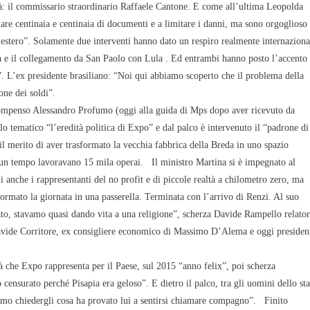
ità: il commissario straordinario Raffaele Cantone. E come all’ultima Leopolda
iare centinaia e centinaia di documenti e a limitare i danni, ma sono orgoglioso
l’estero”. Solamente due interventi hanno dato un respiro realmente internaziona
pa e il collegamento da San Paolo con Lula
. Ed entrambi hanno posto l’accento
ali”. L’ex presidente brasiliano: “Noi qui abbiamo scoperto che il problema della
ne dei soldi”.
ompenso Alessandro Profumo (oggi alla guida di Mps dopo aver ricevuto da
lo tematico “l’eredità politica di Expo” e dal palco è intervenuto il “padrone di
il merito di aver trasformato la vecchia fabbrica della Breda in uno spazio
e un tempo lavoravano
15 mila operai.
Il ministro Martina si è impegnato al
i anche i rappresentanti del no profit e di piccole realtà a chilometro zero, ma
sformato la giornata in una passerella. Terminata con l’arrivo di Renzi. Al suo
cato, stavamo quasi dando vita a una religione”, scherza Davide Rampello relato
 Davide Corritore, ex consigliere economico di Massimo D’Alema e oggi presiden
à che Expo rappresenta per il Paese, sul 2015 “anno felix”,
poi scherza
ensurato perché Pisapia era geloso”. E dietro il palco, tra gli uomini dello sta
amo chiedergli cosa ha provato lui a sentirsi chiamare compagno”.
Finito