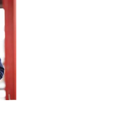
Evidenza
Informazione
News
Acque sempre agitate tra i
videnza
Informazione
democratici di Caposele
 al biologico italiano
l Nord. Il settore è a