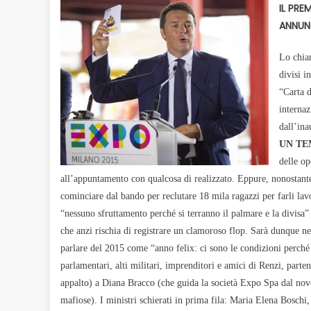
IL PRE
ANNUNC
Lo chiam
divisi i
“Carta 
internaz
dall’in
UN TE
delle op
all’appuntamento con qualcosa di realizzato. Eppure, nonostante i
cominciare dal bando per reclutare 18 mila ragazzi per farli lav
“nessuno sfruttamento perché si terranno il palmare e la divisa” 
che anzi rischia di registrare un clamoroso flop. Sarà dunque ne
parlare del 2015 come “anno felix: ci sono le condizioni perché 
parlamentari, alti militari, imprenditori e amici di Renzi, parte
appalto) a Diana Bracco (che
guida la società Expo Spa dal nove
mafiose). I ministri schierati in prima fila: Maria Elena Bosch