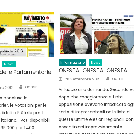
Informazione
News
News
ONESTÀ! ONESTÀ! ONESTÀ!
i delle Parlamentarie
Author
Posted
admin
20 Settembre 2015
on
Author
admin
re 2012
Vi faccio una domanda. Secondo vo
dopo che maggioranza e finta
no concluse le
opposizione avevano imbarcato og
ie”, le votazioni per le
sorta di impresentabili nelle liste di
didati a 5 Stelle per il
queste ultime elezioni regionali, con 
taliano. I voti disponibili
cosentiniani improvvisamente
 95.000 per 1.400