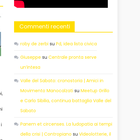
Commenti recenti
roby de zerbi
su
Pd, idea lista civica
Giuseppe
su
Centrale pronta serve
un’intesa
Valle del Sabato: cronostoria | Amici in
Movimento Manocalzati
su
Meetup Grillo
i,
e Carlo Sibilia, continua battaglia Valle del
ni
Sabato
Panem et circenses. La ludopatia ai tempi
i
della crisi | Contropiano
su
Videolotterie, il