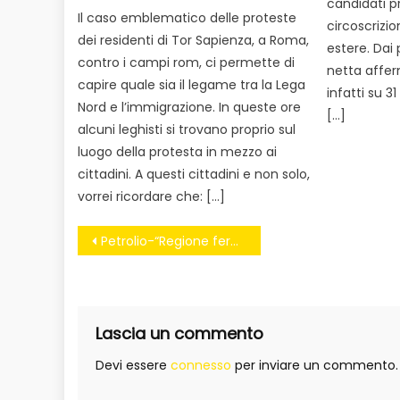
candidati pr
Il caso emblematico delle proteste
circoscrizio
dei residenti di Tor Sapienza, a Roma,
estere. Dai 
contro i campi rom, ci permette di
netta affer
capire quale sia il legame tra la Lega
infatti su 3
Nord e l’immigrazione. In queste ore
[…]
alcuni leghisti si trovano proprio sul
luogo della protesta in mezzo ai
cittadini. A questi cittadini e non solo,
vorrei ricordare che: […]
Navigazione
Petrolio-“Regione ferma”
articoli
Lascia un commento
Devi essere
connesso
per inviare un commento.