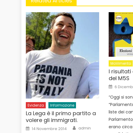
Related Articles
MoVimento
I risultat
del M5S
Posted
6 Dicemb
on
“Oggi si so
“Parlamentar
Evidenza
Informazione
liste dei can
La Lega è il primo partito a
volere gli immigrati.
Parlamento i
Author
erano circa
Posted
admin
14 Novembre 2014
on