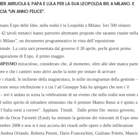
MIER ARRUOLA IL PAPA E LULA PER LA SUA LEOPOLDA BIS A MILANO. E
IA “UN ANNO FELICE”.
ano Expo delle Idee, nella realtà è la Leopolda a Milano. Ieri 500 relatori
n 42 tavoli tematici hanno partorito altrettante proposte che saranno riunite nella
di Milano”, un documento programmatico in vista dell’esposizione
ionale. La carta sarà presentata dal governo il 28 aprile, pochi giorni prima
augurazione di Expo, il primo maggio.
MPISMO
miracoloso, considerato che, al momento, oltre alle idee manca parte
ere e che i cantieri sono attivi anche la notte per tentare di arrivare
 ritardi, le inchieste della magistratura, le mille incongruenze della gestione –
orare senza retribuzione e a cui l’ad Giuseppe Sala ha spiegato che non c’è
– ieri è andata in scena la celebrazione di un evento che nella realtà non esiste 
l solito spirito di infondere ottimismo che il premier Matteo Renzi si è spinto a
l’Italia torni a correre”. Applausi. Timidi.
Dalle prime file: mezzo governo,
ndo da Oscar Farinetti (Eataly ha ottenuto la gestione dei ristoranti di Expo sen
mbre 2008 e non si è mai accorta dei ritardi nelle opere o delle infiltrazioni
i, Andrea Orlando, Roberta Pinotti, Dario Franceschini, Giuliano Poletti, Mauriz