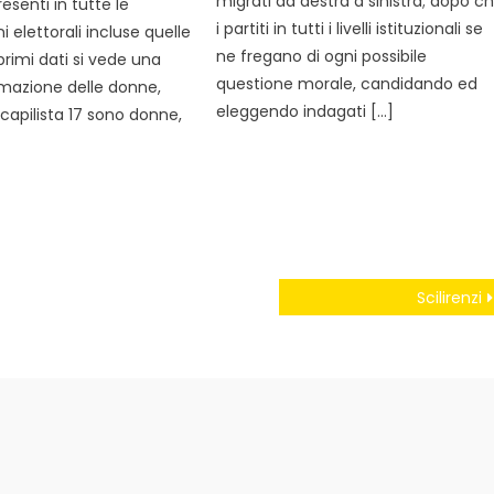
migrati da destra a sinistra; dopo c
esenti in tutte le
i partiti in tutti i livelli istituzionali se
ni elettorali incluse quelle
ne fregano di ogni possibile
primi dati si vede una
questione morale, candidando ed
mazione delle donne,
eleggendo indagati […]
1 capilista 17 sono donne,
Scilirenzi