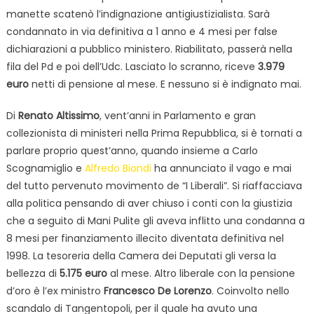
manette scatenò l’indignazione antigiustizialista. Sarà
condannato in via definitiva a 1 anno e 4 mesi per false
dichiarazioni a pubblico ministero. Riabilitato, passerà nella
fila del Pd e poi dell’Udc. Lasciato lo scranno, riceve
3.979
euro
netti di pensione al mese. E nessuno si è indignato mai.
Di
Renato Altissimo
, vent’anni in Parlamento e gran
collezionista di ministeri nella Prima Repubblica, si è tornati a
parlare proprio quest’anno, quando insieme a Carlo
Scognamiglio e
Alfredo Biondi
ha annunciato il vago e mai
del tutto pervenuto movimento de “I Liberali”. Si riaffacciava
alla politica pensando di aver chiuso i conti con la giustizia
che a seguito di Mani Pulite gli aveva inflitto una condanna a
8 mesi per finanziamento illecito diventata definitiva nel
1998. La tesoreria della Camera dei Deputati gli versa la
bellezza di
5.175 euro
al mese. Altro liberale con la pensione
d’oro è l’ex ministro
Francesco De Lorenzo
. Coinvolto nello
scandalo di Tangentopoli, per il quale ha avuto una