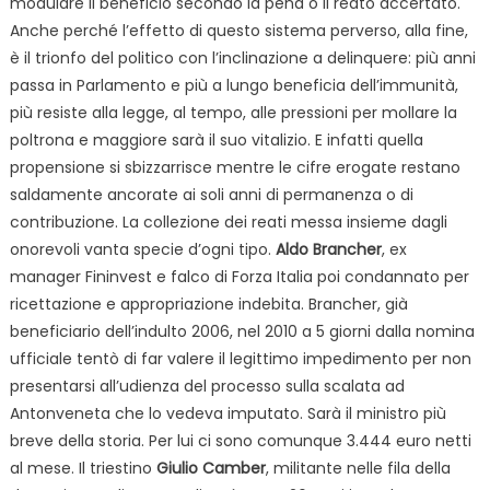
modulare il beneficio secondo la pena o il reato accertato.
Anche perché l’effetto di questo sistema perverso, alla fine,
è il trionfo del politico con l’inclinazione a delinquere: più anni
passa in Parlamento e più a lungo beneficia dell’immunità,
più resiste alla legge, al tempo, alle pressioni per mollare la
poltrona e maggiore sarà il suo vitalizio. E infatti quella
propensione si sbizzarrisce mentre le cifre erogate restano
saldamente ancorate ai soli anni di permanenza o di
contribuzione. La collezione dei reati messa insieme dagli
onorevoli vanta specie d’ogni tipo.
Aldo Brancher
, ex
manager Fininvest e falco di Forza Italia poi condannato per
ricettazione e appropriazione indebita. Brancher, già
beneficiario dell’indulto 2006, nel 2010 a 5 giorni dalla nomina
ufficiale tentò di far valere il legittimo impedimento per non
presentarsi all’udienza del processo sulla scalata ad
Antonveneta che lo vedeva imputato. Sarà il ministro più
breve della storia. Per lui ci sono comunque 3.444 euro netti
al mese. Il triestino
Giulio Camber
, militante nelle fila della