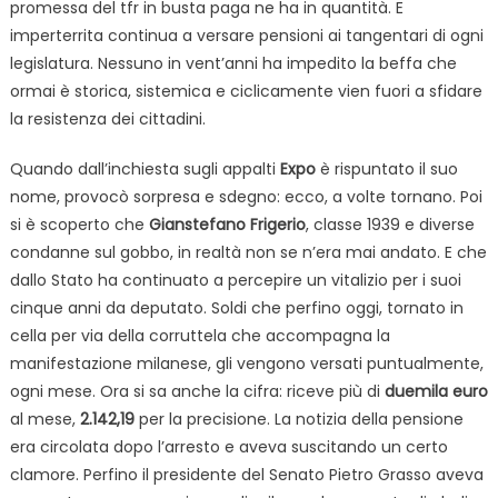
promessa del tfr in busta paga ne ha in quantità. E
imperterrita continua a versare pensioni ai tangentari di ogni
legislatura. Nessuno in vent’anni ha impedito la beffa che
ormai è storica, sistemica e ciclicamente vien fuori a sfidare
la resistenza dei cittadini.
Quando dall’inchiesta sugli appalti
Expo
è rispuntato il suo
nome, provocò sorpresa e sdegno: ecco, a volte tornano. Poi
si è scoperto che
Gianstefano Frigerio
, classe 1939 e diverse
condanne sul gobbo, in realtà non se n’era mai andato. E che
dallo Stato ha continuato a percepire un vitalizio per i suoi
cinque anni da deputato. Soldi che perfino oggi, tornato in
cella per via della corruttela che accompagna la
manifestazione milanese, gli vengono versati puntualmente,
ogni mese. Ora si sa anche la cifra: riceve più di
duemila euro
al mese,
2.142,19
per la precisione. La notizia della pensione
era circolata dopo l’arresto e aveva suscitando un certo
clamore. Perfino il presidente del Senato Pietro Grasso aveva