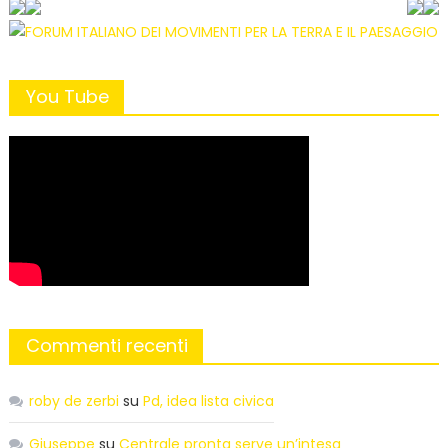
You Tube
Commenti recenti
roby de zerbi
su
Pd, idea lista civica
Giuseppe
su
Centrale pronta serve un’intesa