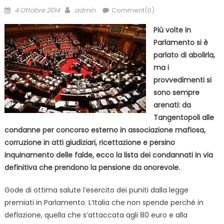
Posted
Author
4 Ottobre 2014
admin
Comment(0)
on
Più volte in
Parlamento si è
parlato di abolirla,
ma i
provvedimenti si
sono sempre
arenati: da
Tangentopoli alle
condanne per concorso esterno in associazione mafiosa,
corruzione in atti giudiziari, ricettazione e persino
inquinamento delle falde, ecco la lista dei condannati in via
definitiva che prendono la pensione da onorevole.
Gode di ottima salute l’esercito dei puniti dalla legge
premiati in Parlamento. L’Italia che non spende perché in
deflazione, quella che s’attaccata agli 80 euro e alla