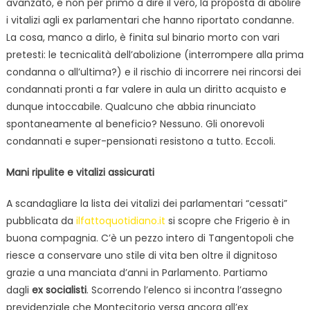
avanzato, e non per primo a dire il vero, la proposta di abolire
i vitalizi agli ex parlamentari che hanno riportato condanne.
La cosa, manco a dirlo, è finita sul binario morto con vari
pretesti: le tecnicalità dell’abolizione (interrompere alla prima
condanna o all’ultima?) e il rischio di incorrere nei rincorsi dei
condannati pronti a far valere in aula un diritto acquisto e
dunque intoccabile. Qualcuno che abbia rinunciato
spontaneamente al beneficio? Nessuno. Gli onorevoli
condannati e super-pensionati resistono a tutto. Eccoli.
Mani ripulite e vitalizi assicurati
A scandagliare la lista dei vitalizi dei parlamentari “cessati”
pubblicata da
ilfattoquotidiano.it
si scopre che Frigerio è in
buona compagnia. C’è un pezzo intero di Tangentopoli che
riesce a conservare uno stile di vita ben oltre il dignitoso
grazie a una manciata d’anni in Parlamento. Partiamo
dagli
ex socialisti
. Scorrendo l’elenco si incontra l’assegno
previdenziale che Montecitorio versa ancora all’ex