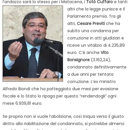
l’andazzo sarà lo stesso per i Matacena, i
Totò
Cuffaro
e tanti
altri che la legge punisce e il
Parlamento premia. Tra gli
altri,
Cesare Previti
che ha
subìto una condanna per
corruzione in atti giudiziari e
riceve un vitalizio di 4.235,89
euro. C’è anche
Vito
Bonsignore
(3.162,24),
condannato definitivamente
a due anni per tentata
corruzione. L’ex ministro
Alfredo Biondi che ha patteggiato due mesi per evasione
fiscale e lo Stato lo ripaga per questo “rendendogli” ogni
mese 6.939,81 euro.
Se proprio non si vuole l’abolizione, così iniqua verso il giusto
diritto alla riabilitazione del condannato, si potrebbe almeno