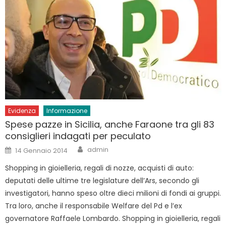
Evidenza
Informazione
Spese pazze in Sicilia, anche Faraone tra gli 83
consiglieri indagati per peculato
Author
Posted
admin
14 Gennaio 2014
on
Shopping in gioielleria, regali di nozze, acquisti di auto:
deputati delle ultime tre legislature dell’Ars, secondo gli
investigatori, hanno speso oltre dieci milioni di fondi ai gruppi.
Tra loro, anche il responsabile Welfare del Pd e l’ex
governatore Raffaele Lombardo. Shopping in gioielleria, regali