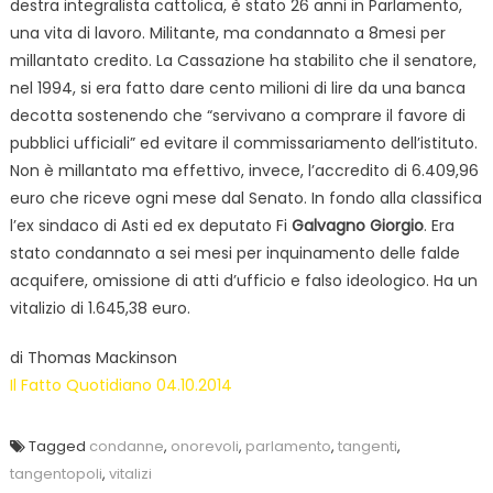
destra integralista cattolica, è stato 26 anni in Parlamento,
una vita di lavoro. Militante, ma condannato a 8mesi per
millantato credito. La Cassazione ha stabilito che il senatore,
nel 1994, si era fatto dare cento milioni di lire da una banca
decotta sostenendo che “servivano a comprare il favore di
pubblici ufficiali” ed evitare il commissariamento dell’istituto.
Non è millantato ma effettivo, invece, l’accredito di 6.409,96
euro che riceve ogni mese dal Senato. In fondo alla classifica
l’ex sindaco di Asti ed ex deputato Fi
Galvagno Giorgio
. Era
stato condannato a sei mesi per inquinamento delle falde
acquifere, omissione di atti d’ufficio e falso ideologico. Ha un
vitalizio di 1.645,38 euro.
di
Thomas Mackinson
Il Fatto Quotidiano 04.10.2014
Tagged
condanne
,
onorevoli
,
parlamento
,
tangenti
,
tangentopoli
,
vitalizi