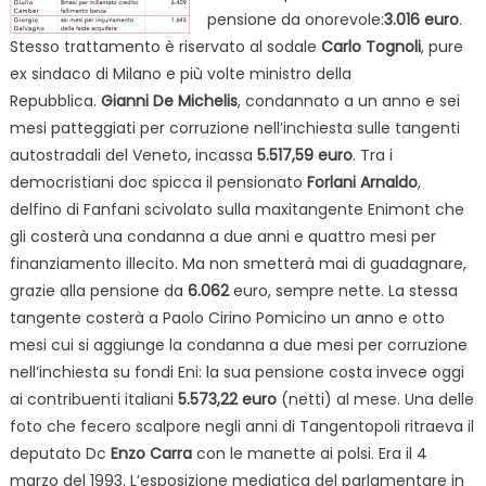
pensione da onorevole:
3.016 euro
.
Stesso trattamento è riservato al sodale
Carlo Tognoli
, pure
ex sindaco di Milano e più volte ministro della
Repubblica.
Gianni De Michelis
, condannato a un anno e sei
mesi patteggiati per corruzione nell’inchiesta sulle tangenti
autostradali del Veneto, incassa
5.517,59 euro
. Tra i
democristiani doc spicca il pensionato
Forlani Arnaldo
,
delfino di Fanfani scivolato sulla maxitangente Enimont che
gli costerà una condanna a due anni e quattro mesi per
finanziamento illecito. Ma non smetterà mai di guadagnare,
grazie alla pensione da
6.062
euro, sempre nette. La stessa
tangente costerà a Paolo Cirino Pomicino un anno e otto
mesi cui si aggiunge la condanna a due mesi per corruzione
nell’inchiesta su fondi Eni: la sua pensione costa invece oggi
ai contribuenti italiani
5.573,22 euro
(netti) al mese. Una delle
foto che fecero scalpore negli anni di Tangentopoli ritraeva il
deputato Dc
Enzo Carra
con le manette ai polsi. Era il 4
marzo del 1993. L’esposizione mediatica del parlamentare in