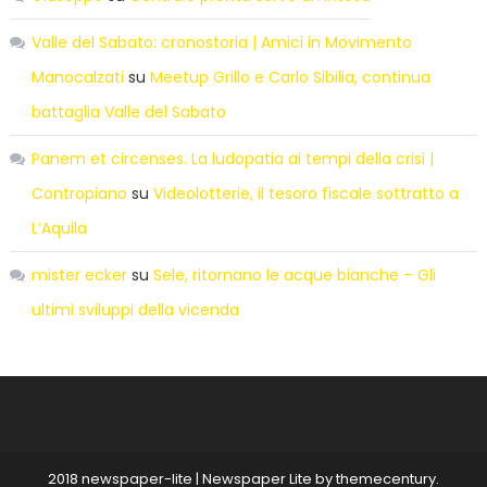
Valle del Sabato: cronostoria | Amici in Movimento
Manocalzati
su
Meetup Grillo e Carlo Sibilia, continua
battaglia Valle del Sabato
Panem et circenses. La ludopatia ai tempi della crisi |
Contropiano
su
Videolotterie, il tesoro fiscale sottratto a
L’Aquila
mister ecker
su
Sele, ritornano le acque bianche – Gli
ultimi sviluppi della vicenda
2018 newspaper-lite
|
Newspaper Lite by
themecentury
.