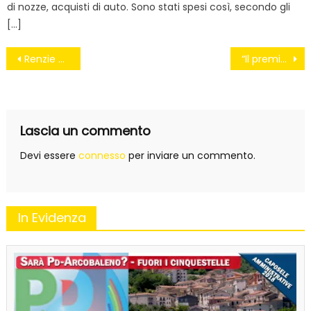
di nozze, acquisti di auto. Sono stati spesi così, secondo gli
[…]
Navigazione
Renzie e il gioco delle tre carte
“Il premier in Usa? Solo tanti inchini”
articoli
Lascia un commento
Devi essere
connesso
per inviare un commento.
In Evidenza