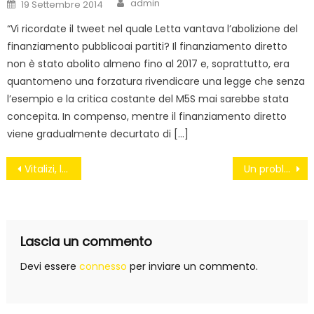
Author
Posted
admin
19 Settembre 2014
on
“Vi ricordate il tweet nel quale Letta vantava l’abolizione del
finanziamento pubblicoai partiti? Il finanziamento diretto
non è stato abolito almeno fino al 2017 e, soprattutto, era
quantomeno una forzatura rivendicare una legge che senza
l’esempio e la critica costante del M5S mai sarebbe stata
concepita. In compenso, mentre il finanziamento diretto
viene gradualmente decurtato di […]
Navigazione
Vitalizi, la lunga lista degli ex onorevoli pagati dallo stesso Stato a cui hanno rubato
Un problema lo abbiamo risolto: “sinistra” non ha più significato
articoli
Lascia un commento
Devi essere
connesso
per inviare un commento.