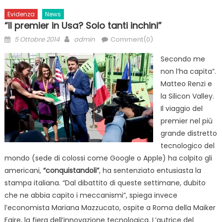
Evidenza
News
“Il premier in Usa? Solo tanti inchini”
Posted
Author
5 Ottobre 2014
admin
Comment(0)
on
Secondo me
non l’ha capita”.
Matteo Renzi e
la Silicon Valley.
Il viaggio del
premier nel più
grande distretto
tecnologico del
mondo (sede di colossi come Google o Apple) ha colpito gli
americani,
“conquistandoli”
, ha sentenziato entusiasta la
stampa italiana. “Dal dibattito di queste settimane, dubito
che ne abbia capito i meccanismi”, spiega invece
l’economista Mariana Mazzucato, ospite a Roma della Maiker
Faire, la fiera dell’innovazione tecnologica. L’autrice del