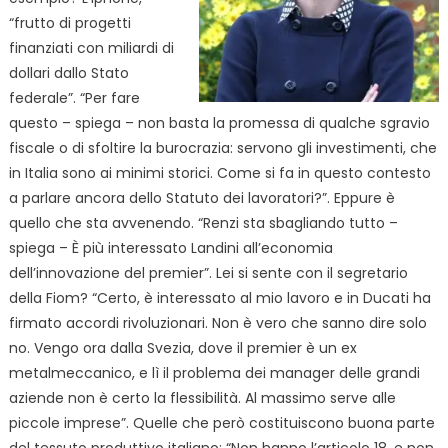
“frutto di
progetti
finanziati con miliardi di
dollari dallo Stato
federale”. “Per fare
questo – spiega – non basta la promessa di qualche sgravio
fiscale o di sfoltire la burocrazia: servono gli investimenti, che
in Italia sono ai minimi storici. Come si fa in questo contesto
a parlare ancora dello Statuto dei lavoratori?”.
Eppure è
quello che sta avvenendo. “Renzi sta sbagliando tutto –
spiega – È più interessato Landini all’economia
dell’innovazione del premier”. Lei si sente con il segretario
della Fiom? “Certo, è interessato al mio lavoro e in Ducati ha
firmato accordi rivoluzionari. Non è vero che sanno dire solo
no. Vengo ora dalla Svezia, dove il premier è un ex
metalmeccanico, e lì il problema dei manager delle grandi
aziende non è certo la flessibilità. Al massimo serve alle
piccole imprese”. Quelle che però costituiscono buona parte
del tessuto produttivo italiano: “Non hanno l’articolo 18, e non