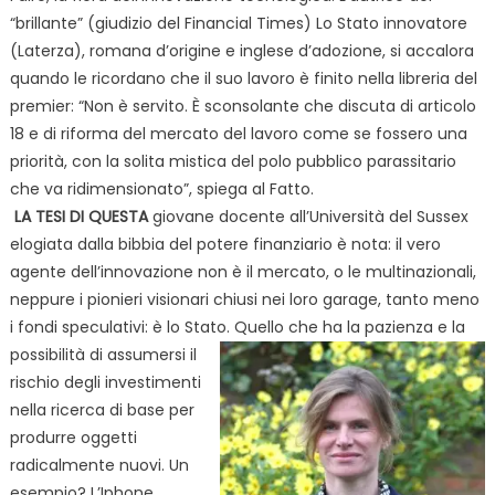
“brillante” (giudizio del Financial Times) Lo Stato innovatore
(Laterza), romana d’origine e inglese d’adozione, si accalora
quando le ricordano che il suo lavoro è finito nella libreria del
premier: “Non è servito. È sconsolante che discuta di articolo
18 e di riforma del mercato del lavoro come se fossero una
priorità, con la solita mistica del polo pubblico parassitario
che va ridimensionato”, spiega al Fatto.
LA TESI DI QUESTA
giovane docente all’Università del Sussex
elogiata dalla bibbia del potere finanziario è nota: il vero
agente dell’innovazione non è il mercato, o le multinazionali,
neppure i pionieri visionari chiusi nei loro garage, tanto meno
i fondi speculativi: è lo Stato. Quello che ha la pazienza e la
possibilità di assumersi il
rischio degli investimenti
nella ricerca di base per
produrre oggetti
radicalmente nuovi. Un
esempio? L’Iphone,