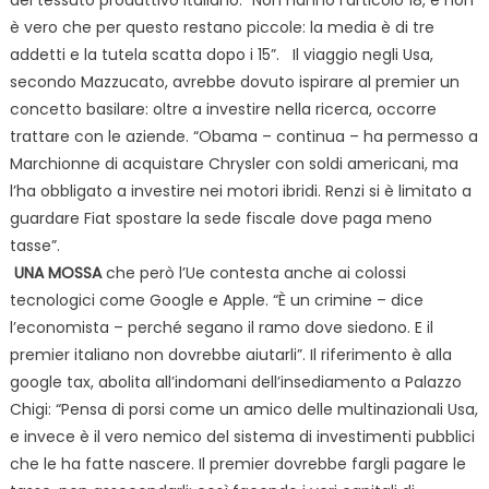
è vero che per questo restano piccole: la media è di tre
addetti e la tutela scatta dopo i 15”.
Il viaggio negli Usa,
secondo Mazzucato, avrebbe dovuto
ispirare al premier un
concetto basilare: oltre a investire nella ricerca, occorre
trattare con le aziende. “Obama – continua – ha permesso a
Marchionne di acquistare Chrysler con soldi americani, ma
l’ha obbligato a investire nei motori ibridi. Renzi si è limitato a
guardare Fiat spostare la sede fiscale dove paga meno
tasse”.
UNA MOSSA
che però l’Ue contesta anche ai colossi
tecnologici come Google e Apple. “È un crimine – dice
l’economista – perché segano il ramo dove siedono. E il
premier italiano non dovrebbe aiutarli”. Il riferimento è alla
google tax, abolita all’indomani dell’insediamento a Palazzo
Chigi: “Pensa di porsi come un amico delle multinazionali Usa,
e invece è il vero nemico del
sistema di investimenti pubblici
che le ha fatte nascere. Il premier dovrebbe fargli pagare le