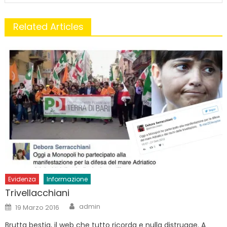
Related Articles
Evidenza
Informazione
Trivellacchiani
Author
Posted
admin
19 Marzo 2016
on
Brutta bestia, il web che tutto ricorda e nulla distrugge. A