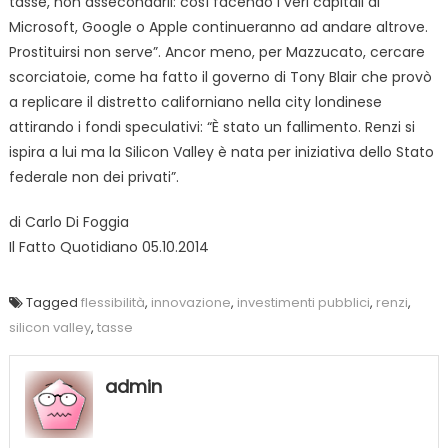
tasse, non assecondarli: così facendo i veri capitali di
Microsoft, Google o Apple continueranno ad andare altrove.
Prostituirsi non serve”. Ancor meno, per Mazzucato, cercare
scorciatoie, come ha fatto il governo di Tony Blair che provò
a replicare il distretto californiano nella city londinese
attirando i fondi speculativi: “È stato un fallimento. Renzi si
ispira a lui ma la Silicon Valley è nata per iniziativa dello Stato
federale non dei privati”.
di Carlo Di Foggia
Il Fatto Quotidiano 05.10.2014
Tagged
flessibilità
,
innovazione
,
investimenti pubblici
,
renzi
,
silicon valley
,
tasse
admin