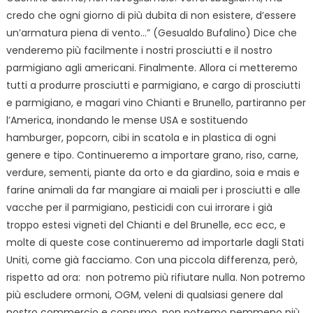
credo che ogni giorno di più dubita di non esistere, d’essere
un’armatura piena di vento…” (Gesualdo Bufalino) Dice che
venderemo più facilmente i nostri prosciutti e il nostro
parmigiano agli americani. Finalmente. Allora ci metteremo
tutti a produrre prosciutti e parmigiano, e cargo di prosciutti
e parmigiano, e magari vino Chianti e Brunello, partiranno per
l’America, inondando le mense USA e sostituendo
hamburger, popcorn, cibi in scatola e in plastica di ogni
genere e tipo. Continueremo a importare grano, riso, carne,
verdure, sementi, piante da orto e da giardino, soia e mais e
farine animali da far mangiare ai maiali per i prosciutti e alle
vacche per il parmigiano, pesticidi con cui irrorare i già
troppo estesi vigneti del Chianti e del Brunelle, ecc ecc, e
molte di queste cose continueremo ad importarle dagli Stati
Uniti, come già facciamo. Con una piccola differenza, però,
rispetto ad ora: non potremo più rifiutare nulla. Non potremo
più escludere ormoni, OGM, veleni di qualsiasi genere dal
nostro commercio e consumo, non potremo nemmeno più