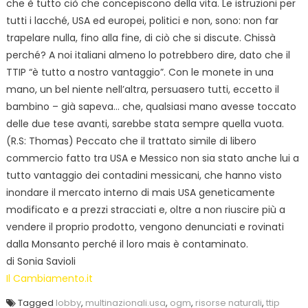
che è tutto ciò che concepiscono della vita. Le istruzioni per
tutti i lacché, USA ed europei, politici e non, sono: non far
trapelare nulla, fino alla fine, di ciò che si discute. Chissà
perché? A noi italiani almeno lo potrebbero dire, dato che il
TTIP “è tutto a nostro vantaggio”. Con le monete in una
mano, un bel niente nell’altra, persuasero tutti, eccetto il
bambino – già sapeva… che, qualsiasi mano avesse toccato
delle due tese avanti, sarebbe stata sempre quella vuota.
(R.S: Thomas) Peccato che il trattato simile di libero
commercio fatto tra USA e Messico non sia stato anche lui a
tutto vantaggio dei contadini messicani, che hanno visto
inondare il mercato interno di mais USA geneticamente
modificato e a prezzi stracciati e, oltre a non riuscire più a
vendere il proprio prodotto, vengono denunciati e rovinati
dalla Monsanto perché il loro mais è contaminato.
di Sonia Savioli
Il Cambiamento.it
Tagged
lobby
,
multinazionali.usa
,
ogm
,
risorse naturali
,
ttip