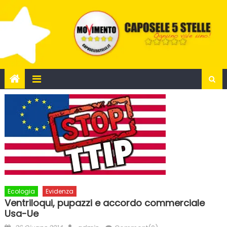
Skip
to
content
Ecologia
Evidenza
Ventriloqui, pupazzi e accordo commerciale
Usa-Ue
Posted
Author