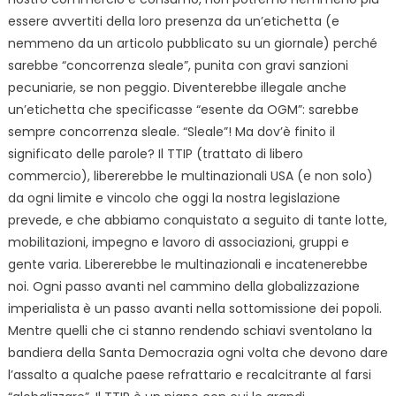
essere avvertiti della loro presenza da un’etichetta (e
nemmeno da un articolo pubblicato su un giornale) perché
sarebbe “concorrenza sleale”, punita con gravi sanzioni
pecuniarie, se non peggio. Diventerebbe illegale anche
un’etichetta che specificasse “esente da OGM”: sarebbe
sempre concorrenza sleale. “Sleale”! Ma dov’è finito il
significato delle parole? Il TTIP (trattato di libero
commercio), libererebbe le multinazionali USA (e non solo)
da ogni limite e vincolo che oggi la nostra legislazione
prevede, e che abbiamo conquistato a seguito di tante lotte,
mobilitazioni, impegno e lavoro di associazioni, gruppi e
gente varia. Libererebbe le multinazionali e incatenerebbe
noi. Ogni passo avanti nel cammino della globalizzazione
imperialista è un passo avanti nella sottomissione dei popoli.
Mentre quelli che ci stanno rendendo schiavi sventolano la
bandiera della Santa Democrazia ogni volta che devono dare
l’assalto a qualche paese refrattario e recalcitrante al farsi