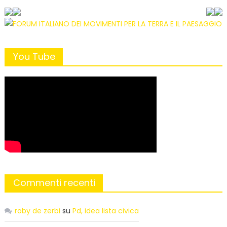
You Tube
Commenti recenti
roby de zerbi
su
Pd, idea lista civica