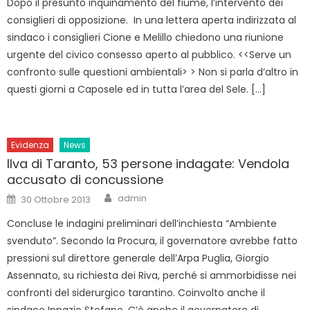
Dopo il presunto inquinamento del fiume, l’intervento dei
consiglieri di opposizione. In una lettera aperta indirizzata al
sindaco i consiglieri Cione e Melillo chiedono una riunione
urgente del civico consesso aperto al pubblico. <<Serve un
confronto sulle questioni ambientali> > Non si parla d’altro in
questi giorni a Caposele ed in tutta l’area del Sele. […]
Evidenza
News
Ilva di Taranto, 53 persone indagate: Vendola
accusato di concussione
Author
Posted
admin
30 Ottobre 2013
on
Concluse le indagini preliminari dell’inchiesta “Ambiente
svenduto”. Secondo la Procura, il governatore avrebbe fatto
pressioni sul direttore generale dell’Arpa Puglia, Giorgio
Assennato, su richiesta dei Riva, perché si ammorbidisse nei
confronti del siderurgico tarantino. Coinvolto anche il