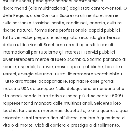
multinazionali, pena gravi sanzioni commerciali e
risarcimenti (alle multinazionali) degli stati contravventori. O
delle Regioni, o dei Comuni. Sicurezza alimentare, norme
sulle sostanze tossiche, sanità, medicinali, energia, cultura,
risorse naturali, formazione professionale, appalti pubblici…
tutto verrebbe piegato e ridisegnato secondo gli interessi
delle multinazionali. Sarebbero creati appositi tribunali
internazionali per tutelarne gli interessi. I servizi pubblici
diventerebbero merce di libero scambio. Stiamo parlando di
scuole, ospedali, ferrovie, musei, opere pubbliche, foreste e
terreni, energia elettrica. Tutto “liberamente scambiabile”!
Tutto arraffabile, accaparrabile, rapinabile dalle grandi
industrie USA ed europee. Nella delegazione americana che
sta conducendo le trattative ci sono più di seicento (600!)
rappresentanti mandati dalle multinazionali. Seicento loro
lacché, funzionari, mercenari: dopotutto, è una guerra, e quei
seicento si batteranno fino all’ultimo: per loro è questione di
vita o di morte. Cioè di carriera e prestigio o di fallimento,