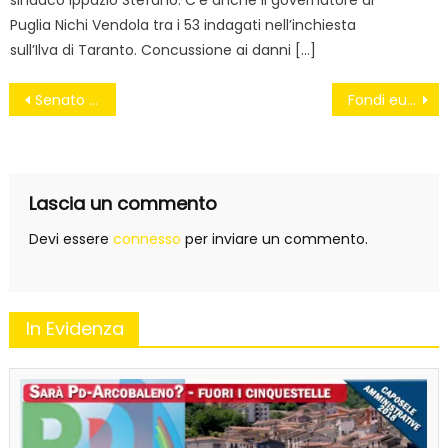
sindaco Ippazio Stefano. C’è anche il governatore di
Puglia Nichi Vendola tra i 53 indagati nell’inchiesta
sull’Ilva di Taranto. Concussione ai danni […]
Navigazione
Senato e immunità
Fondi europei, il tesoretto di D’Alema: alla sua Fondazione 3 milioni di euro l’anno
articoli
Lascia un commento
Devi essere
connesso
per inviare un commento.
In Evidenza