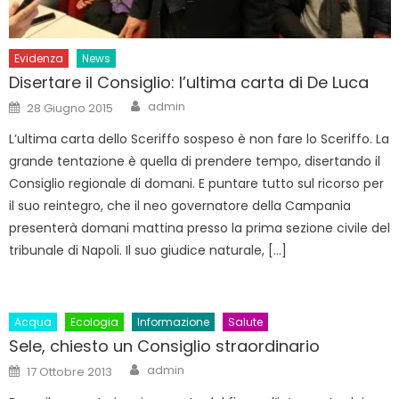
Evidenza
News
Disertare il Consiglio: l’ultima carta di De Luca
Author
Posted
admin
28 Giugno 2015
on
L’ultima carta dello Sceriffo sospeso è non fare lo Sceriffo. La
grande tentazione è quella di prendere tempo, disertando il
Consiglio regionale di domani. E puntare tutto sul ricorso per
il suo reintegro, che il neo governatore della Campania
presenterà domani mattina presso la prima sezione civile del
tribunale di Napoli. Il suo giudice naturale, […]
Acqua
Ecologia
Informazione
Salute
Sele, chiesto un Consiglio straordinario
Author
Posted
admin
17 Ottobre 2013
on