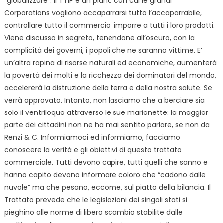
“globalizzare”. Il TTIP è un piano con cui le grandi
Corporations vogliono accaparrarsi tutto l’accaparrabile,
controllare tutto il commercio, imporre a tutti i loro prodotti.
Viene discusso in segreto, tenendone all’oscuro, con la
complicità dei governi, i popoli che ne saranno vittime. E’
un’altra rapina di risorse naturali ed economiche, aumenterà
la povertà dei molti e la ricchezza dei dominatori del mondo,
accelererà la distruzione della terra e della nostra salute. Se
verrà approvato. Intanto, non lasciamo che a berciare sia
solo il ventriloquo attraverso le sue marionette: la maggior
parte dei cittadini non ne ha mai sentito parlare, se non da
Renzi & C. Informiamoci ed informiamo, facciamo
conoscere la verità e gli obiettivi di questo trattato
commerciale. Tutti devono capire, tutti quelli che sanno e
hanno capito devono informare coloro che “cadono dalle
nuvole” ma che pesano, eccome, sul piatto della bilancia. Il
Trattato prevede che le legislazioni dei singoli stati si
pieghino alle norme di libero scambio stabilite dalle