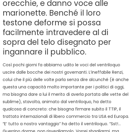
orecchie, e danno voce alle
marionette. Benché il loro
testone deforme si possa
facilmente intravedere al di
sopra del telo disegnato per
ingannare il pubblico.
Così pochi giorni fa abbiamo udito le voci del ventriloquo
uscire dalle bocche dei nostri governanti. L’ineffabile Renzi,
colui che il più delle volte parla senza dire alcunché (è anche
questa una capacità molto importante per i politici di oggi,
ma bisogna dare a lui il merito di averla portata alle vette del
sublime), stavolta, animato dal ventriloquo, ha detto
qualcosa di concreto: che bisogna firmare subito il TTIP, il
trattato internazionali di libero commercio tra USA ed Europa.
“E’ tutto a nostro vantaggio” ha detto il ventriloquo. “Sst!…
Guerrino dorme, non risvegliamolo. Vorrei sbagliarmi, ma