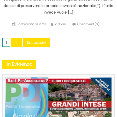
deciso di preservare la propria sovranità nazionale(*). L’Italia
invece vuole […]
Posted
Author
7 Novembre 2014
admin
Comment(0)
on
Navigazione
1
2
Successivi
articoli
In Evidenza