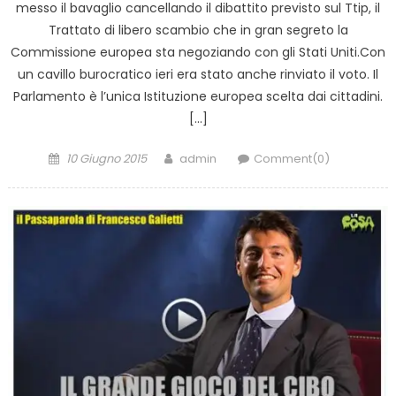
messo il bavaglio cancellando il dibattito previsto sul Ttip, il
Trattato di libero scambio che in gran segreto la
Commissione europea sta negoziando con gli Stati Uniti.Con
un cavillo burocratico ieri era stato anche rinviato il voto. Il
Parlamento è l’unica Istituzione europea scelta dai cittadini.
[…]
Posted
Author
10 Giugno 2015
admin
Comment(0)
on