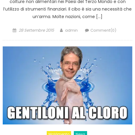
colture non alimentari nei Paesi del Terzo Mondo e con
l’utilizzo di strumenti finanziari. Il cibo è sia una necessità che
un’arma. Molte nazioni, come […]
Posted
Author
28 Settembre 2015
admin
Comment(0)
on
MoVimento
News