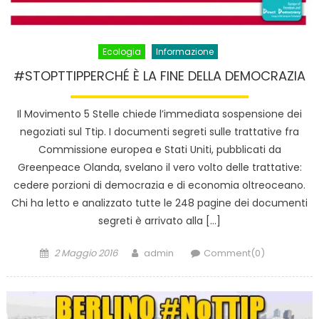
Ecologia
Informazione
#STOPTTIPPERCHÉ È LA FINE DELLA DEMOCRAZIA
Il Movimento 5 Stelle chiede l’immediata sospensione dei
negoziati sul Ttip. I documenti segreti sulle trattative fra
Commissione europea e Stati Uniti, pubblicati da
Greenpeace Olanda, svelano il vero volto delle trattative:
cedere porzioni di democrazia e di economia oltreoceano.
Chi ha letto e analizzato tutte le 248 pagine dei documenti
segreti è arrivato alla […]
Posted
Author
2 Maggio 2016
admin
Comment(0)
on