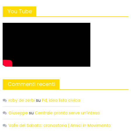
You Tube
Commenti recenti
roby de zerbi
su
Pd, idea lista civica
Giuseppe
su
Centrale pronta serve un’intesa
Valle del Sabato: cronostoria | Amici in Movimento