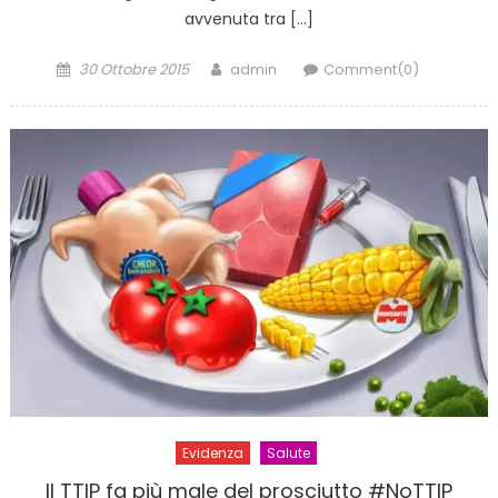
avvenuta tra […]
Posted
Author
30 Ottobre 2015
admin
Comment(0)
on
Evidenza
Salute
Il TTIP fa più male del prosciutto #NoTTIP