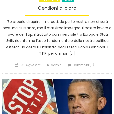
Gentiloni al cloro
“Se si parla di aprire i mercati, da parte nostra non ci sarà
nessuna riluttanza, ma il massimo impegno. Il nostro lavoro a
favore del Ttip, il trattato commerciale tra Europa e Stati
Uniti, riconferma l’asse fondamentale della nostra politica
estera“. Ha detto il il ministro degli Esteri, Paolo Gentiloni. Il
TTIP, per chi non […]
Posted
Author
22 Luglio 2015
admin
Comment(0)
on