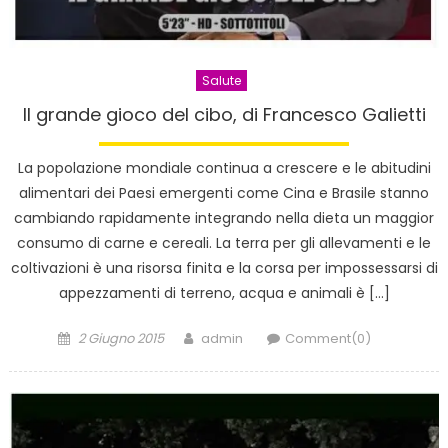
Salute
Il grande gioco del cibo, di Francesco Galietti
La popolazione mondiale continua a crescere e le abitudini
alimentari dei Paesi emergenti come Cina e Brasile stanno
cambiando rapidamente integrando nella dieta un maggior
consumo di carne e cereali. La terra per gli allevamenti e le
coltivazioni è una risorsa finita e la corsa per impossessarsi di
appezzamenti di terreno, acqua e animali è […]
Posted
Author
2 Giugno 2015
admin
Comment(0)
on