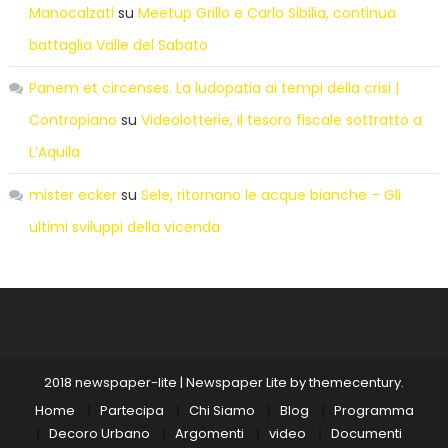
Manocalzati
su
Meetup Grillo e Carlo Sibilia, continua
battaglia Valle del Sabato
Panem et circenses. La ludopatia ai tempi della crisi |
Contropiano
su
Videolotterie, il tesoro fiscale sottratto a
L’Aquila
mister ecker
su
Sele, ritornano le acque bianche – Gli
ultimi sviluppi della vicenda
2018 newspaper-lite
|
Newspaper Lite by
themecentury
.
Home
Partecipa
Chi Siamo
Blog
Programma
Decoro Urbano
Argomenti
video
Documenti