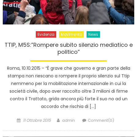
Evidenza
MoVimento
News
TTIP, M5S:”Rompere subito silenzio mediatico e
politico”
Roma, 10.10.2015 – “È grave che governo e gran parte della
stampa non riescano a rompere il proprio silenzio sul Ttip
nemmeno per la mobilitazione internazionale in cui la
società civile, dopo aver raccolto oltre 3 milioni di firme
contro il Trattato, grida ancora più forte il suo no ad un
accordo che rischia di […]
Posted
Author
11 Ottobre 2015
admin
Comment(0)
on