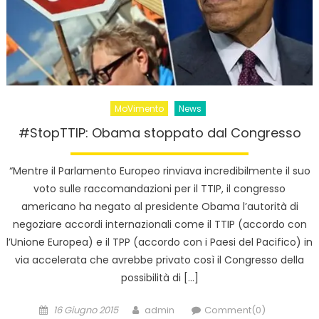
MoVimento
News
#StopTTIP: Obama stoppato dal Congresso
“Mentre il Parlamento Europeo rinviava incredibilmente il suo
voto sulle raccomandazioni per il TTIP, il congresso
americano ha negato al presidente Obama l’autorità di
negoziare accordi internazionali come il TTIP (accordo con
l’Unione Europea) e il TPP (accordo con i Paesi del Pacifico) in
via accelerata che avrebbe privato così il Congresso della
possibilità di […]
Posted
Author
16 Giugno 2015
admin
Comment(0)