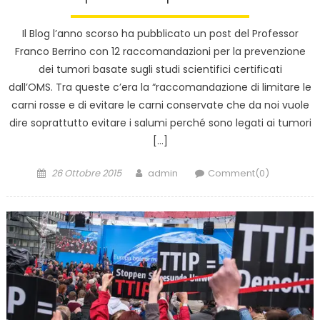
Il Blog l’anno scorso ha pubblicato un post del Professor
Franco Berrino con 12 raccomandazioni per la prevenzione
dei tumori basate sugli studi scientifici certificati
dall’OMS. Tra queste c’era la “raccomandazione di limitare le
carni rosse e di evitare le carni conservate che da noi vuole
dire soprattutto evitare i salumi perché sono legati ai tumori
[…]
Posted
Author
26 Ottobre 2015
admin
Comment(0)
on