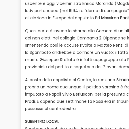
uscente e oggi viceministro Enrico Morando (Magda 
lady partenopea (nel 1994 fu “dama di compagnia” di 
all’elezione in Europa del deputato Pd
Massimo Paol
Quasi certo è invece lo sbarco alla Camera di un’
dei non eletti nel collegio Campania 2. Dipende se l
smentendo così le accuse rivolte a Matteo Renzi di av
la Sgambato andrebbe a colmare un vuoto: il fatto di
marito Giuseppe Stellato è infatti capogruppo alla P
provinciale del partito e segretario dei Giovani demo
Al posto della capolista al Centro, la renziana
Simon
proprio un nome qualunque: il politico varesino è f
imputato a Napoli Silvio Berlusconi per la presunta
Prodi. E appena due settimane fa Rossi era in tribu
passasse al centrodestra.
SUBENTRO LOCAL
Sembrano legati da un destino incrociato altri due e