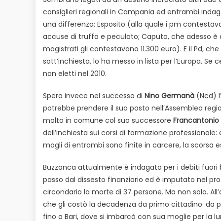
consiglieri regionali in Campania ed entrambi indaga
una differenza: Esposito (alla quale i pm contestava
accuse di truffa e peculato; Caputo, che adesso è ca
magistrati gli contestavano 11.300 euro). E il Pd, ch
sott’inchiesta, lo ha messo in lista per l’Europa. Se c
non eletti nel 2010.
Spera invece nel successo di
Nino Germanà
(Ncd) l
potrebbe prendere il suo posto nell’Assemblea region
molto in comune col suo successore
Francantonio
dell’inchiesta sui corsi di formazione professionale
mogli di entrambi sono finite in carcere, la scorsa e
Buzzanca attualmente è indagato per i debiti fuori
passo dal dissesto finanziario ed è imputato nel pro
circondario la morte di 37 persone. Ma non solo. Al
che gli costò la decadenza da primo cittadino: da pr
fino a Bari, dove si imbarcò con sua moglie per la lu