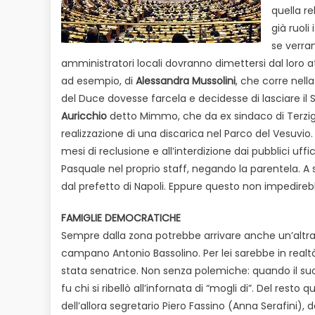
quella r
già ruoli
se verra
amministratori locali dovranno dimettersi dal loro at
ad esempio, di
Alessandra Mussolini
, che corre nella
del Duce dovesse farcela e decidesse di lasciare 
Auricchio
detto Mimmo, che da ex sindaco di Terzigno
realizzazione di una discarica nel Parco del Vesuvio.
mesi di reclusione e all’interdizione dai pubblici uf
Pasquale nel proprio staff, negando la parentela. 
dal prefetto di Napoli. Eppure questo non impedireb
FAMIGLIE DEMOCRATICHE
Sempre dalla zona potrebbe arrivare anche un’altra
campano Antonio Bassolino. Per lei sarebbe in realtà 
stata senatrice. Non senza polemiche: quando il suo
fu chi si ribellò all’infornata di “mogli di”. Del rest
dell’allora segretario Piero Fassino (Anna Serafini), 