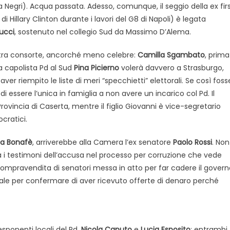
Negri). Acqua passata. Adesso, comunque, il seggio della ex fir
Hillary Clinton durante i lavori del G8 di Napoli) è legata
ucci
, sostenuto nel collegio Sud da Massimo D’Alema.
altra consorte, ancorché meno celebre:
Camilla Sgambato
, prima
a capolista Pd al Sud
Pina Picierno
volerà davvero a Strasburgo,
er riempito le liste di meri “specchietti” elettorali. Se così foss
 essere l’unica in famiglia a non avere un incarico col Pd. Il
rovincia di Caserta, mentre il figlio Giovanni è vice-segretario
cratici.
a Bonafè
, arriverebbe alla Camera l’ex senatore
Paolo Rossi
. Non
ra i testimoni dell’accusa nel processo per corruzione che vede
 compravendita di senatori messa in atto per far cadere il gover
nale per confermare di aver ricevuto offerte di denaro perché
sponenti locali del Pd,
Nicola Caputo
e
Lucia Esposito
: entrambi