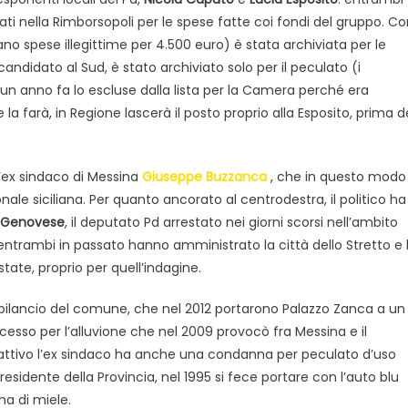
ti nella Rimborsopoli per le spese fatte coi fondi del gruppo. C
no spese illegittime per 4.500 euro) è stata archiviata per le
ndidato al Sud, è stato archiviato solo per il peculato (i
e un anno fa lo escluse dalla lista per la Camera perché era
e la farà, in Regione lascerà il posto proprio alla Esposito, prima d
’ex sindaco di Messina
Giuseppe Buzzanca
, che in questo modo
ale siciliana. Per quanto ancorato al centrodestra, il politico ha
 Genovese
, il deputato Pd arrestato nei giorni scorsi nell’ambito
: entrambi in passato hanno amministrato la città dello Stretto e 
state, proprio per quell’indagine.
 bilancio del comune, che nel 2012 portarono Palazzo Zanca a un
cesso per l’alluvione che nel 2009 provocò fra Messina e il
l’attivo l’ex sindaco ha anche una condanna per peculato d’uso
esidente della Provincia, nel 1995 si fece portare con l’auto blu
na di miele.