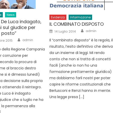
e
News
Evidenza
Informazione
 De Luca indagato,
IL COMBINATO DISPOSTO
i sul giudice per
Author
Posted
admin
14 Luglio 2014
l posto”
on
Author
Il “combinato disposto” è la regola, il
admin
bre 2015
risultato, l’esito definitivo che deriva
te della Regione Campania
da un insieme di leggi. Mi rendo
er corruzione per
conto che non si tratta di concetti
Secondo la procura di
facili (anche io non ho una
me al braccio destro
formazione prettamente giuridica)
he si è dimesso lunedì)
ma dobbiamo farli nostri per poter
la decisione sulla propria
capire le riforme costituzionali che
 ottenendo il reintegro.
Berlusconi e Renzi hanno in mente.
e Luca è indagato
Una legge presa […]
giudice che a luglio ne ha
 la permanenza alla
]