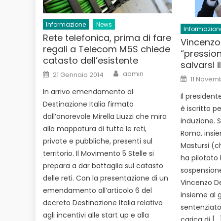
Informazione
News
Informazion
Rete telefonica, prima di fare
Vincenzo
regali a Telecom M5S chiede
“pression
catasto dell’esistente
salvarsi i
Author
Posted
admin
21 Gennaio 2014
Posted
on
11 Novem
on
In arrivo emendamento al
Il presiden
Destinazione Italia firmato
è iscritto p
dall’onorevole Mirella Liuzzi che mira
induzione. 
alla mappatura di tutte le reti,
Roma, insie
private e pubbliche, presenti sul
Mastursi (c
territorio. Il Movimento 5 Stelle si
ha pilotato 
prepara a dar battaglia sul catasto
sospensione
delle reti. Con la presentazione di un
Vincenzo D
emendamento all’articolo 6 del
insieme al 
decreto Destinazione Italia relativo
sentenziato
agli incentivi alle start up e alla
carica di […