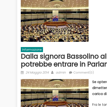
Informazione
Dalla signora Bassolino 
Evidenza
I
potrebbe entrare in Parl
o
Acque sempr
Ecologia
Evidenza
Informazione
democratici
Posted
Author
24 Maggio 2014
admin
Comment(0)
Duro attacco al biologico italiano
on
dai Paesi del Nord. Il settore è a
Se opter
rischio
dimetters
carica di
Fra le t