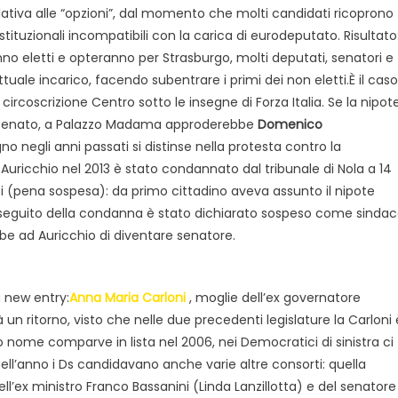
elativa alle “opzioni”, dal momento che molti candidati ricoprono
 istituzionali incompatibili con la carica di eurodeputato. Risultato
nno eletti e opteranno per Strasburgo, molti deputati, senatori e
tuale incarico, facendo subentrare i primi dei non eletti.È il caso
 circoscrizione Centro sotto le insegne di Forza Italia. Se la nipot
il Senato, a Palazzo Madama approderebbe
Domenico
 negli anni passati si distinse nella protesta contro la
 Auricchio nel 2013 è stato condannato dal tribunale di Nola a 14
fici (pena sospesa): da primo cittadino aveva assunto il nipote
A seguito della condanna è stato dichiarato sospeso come sinda
be ad Auricchio di diventare senatore.
 new entry:
Anna Maria Carloni
, moglie dell’ex governatore
un ritorno, visto che nelle due precedenti legislature la Carloni 
 nome comparve in lista nel 2006, nei Democratici di sinistra ci
o quell’anno i Ds candidavano anche varie altre consorti: quella
dell’ex ministro Franco Bassanini (Linda Lanzillotta) e del senatore