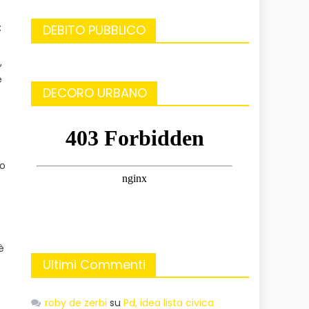
:
DEBITO PUBBLICO
,
e
DECORO URBANO
co
è
Ultimi Commenti
roby de zerbi
su
Pd, idea lista civica