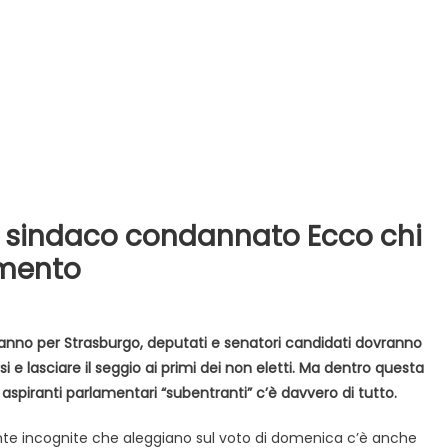
al sindaco condannato Ecco chi
nformazione
News
Evidenza
Informazione
News
amento
e agitate tra i
Sarà Pd-Arcobaleno? Avanzano
 di Caposele
liste per il paese delle sorgenti
anno per Strasburgo, deputati e senatori candidati dovranno
i e lasciare il seggio ai primi dei non eletti. Ma dentro questa
 aspiranti parlamentari “subentranti” c’è davvero di tutto.
ante incognite che aleggiano sul voto di domenica c’è anche