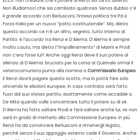
Ecco: non crediate che il potere di Renzi sia tanto diverso.
Non illudiamoci che sia cambiato qualcosa. Senza dubbio c’è
il grande accordo con Berlusconi, l’intesa politica tra Pd e
Forza Italia per un nuovo “patto costituzionale”. Ma, dietro
questo accordo ce n’è un altro, segreto, tutto interno al
Partito: è l’accordo tra Renzi e D’Alema. D’Alema è sempre
molto cauto, ma dietro l’“impallinamento” di Marini e Prodi
non c’era forse lui? Anche oggi Renzi deve il suo potere al
silenzio di D’Alema: bruciato per la corsa al Quirinale ormai il
veterocomunista punta alla nomina a
Commissario Europeo
.
E Renzi dovrà pagare questo scotto, ma lo potrà fare solo
vincendo le elezioni europee. In caso contrario sarà fatto
fuori dal suo stesso partito, esattamente come accadde a
De Mita quando volle concentrare tutto il potere su di sé.
D’Alema ha fatto saltare Prodi e farà saltare anche lui, se non
sarà in grado di metterlo alla Commissione Europea. In più
Renzi ha da convincere Berlusconi a rimanergli legato,
perché senza il suo appoggio esterno cade il Governo. Anche