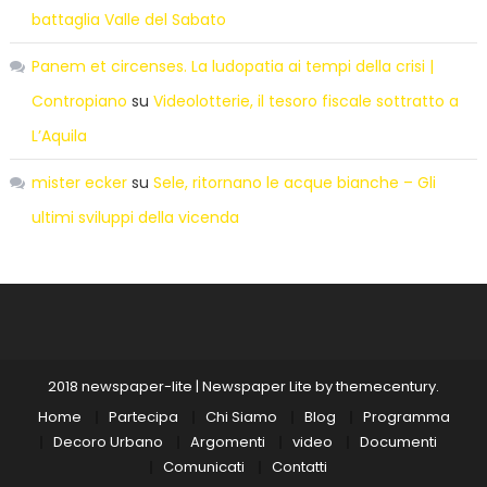
battaglia Valle del Sabato
Panem et circenses. La ludopatia ai tempi della crisi |
Contropiano
su
Videolotterie, il tesoro fiscale sottratto a
L’Aquila
mister ecker
su
Sele, ritornano le acque bianche – Gli
ultimi sviluppi della vicenda
2018 newspaper-lite
|
Newspaper Lite by
themecentury
.
Home
Partecipa
Chi Siamo
Blog
Programma
Decoro Urbano
Argomenti
video
Documenti
Comunicati
Contatti