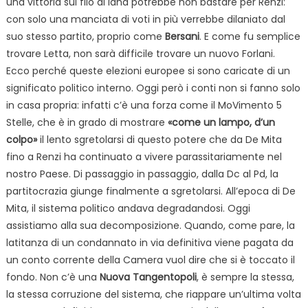
una vittoria sul filo di lana potrebbe non bastare per Renzi:
con solo una manciata di voti in più verrebbe dilaniato dal
suo stesso partito, proprio come
Bersani
. E come fu semplice
trovare Letta, non sarà difficile trovare un nuovo Forlani.
Ecco perché queste elezioni europee si sono caricate di un
significato politico interno. Oggi però i conti non si fanno solo
in casa propria: infatti c’è una forza come il MoVimento 5
Stelle, che è in grado di mostrare
«come un lampo, d’un
colpo»
il lento sgretolarsi di questo potere che da De Mita
fino a Renzi ha continuato a vivere parassitariamente nel
nostro Paese. Di passaggio in passaggio, dalla Dc al Pd, la
partitocrazia giunge finalmente a sgretolarsi. All’epoca di De
Mita, il sistema politico andava degradandosi. Oggi
assistiamo alla sua decomposizione. Quando, come pare, la
latitanza di un condannato in via definitiva viene pagata da
un conto corrente della Camera vuol dire che si è toccato il
fondo. Non c’è una
Nuova Tangentopoli
, è sempre la stessa,
la stessa corruzione del sistema, che riappare un’ultima volta