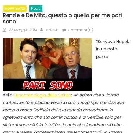
MoVimento
News
Renzie e De Mita, questo o quello per me pari
sono
Posted
Author
22 Maggio 2014
admin
Comment(0)
on
“Scriveva Hegel,
in un noto
passo
della
Fenomenologia dello Spirito
:
«lo spirito che si forma
matura lento e placido verso la sua nuova figura e dissolve
brano a brano l’edificio del suo mondo precedente; lo
sgretolamento che sta cominciando è avvertibile solo per
sintomi sporadici: la fatuità e la noia che invadono ciò che
ancor sussiste, l’indeterminato presentimento di un ignoto,