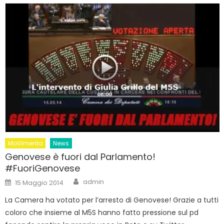
MoVimento
News
Genovese è fuori dal Parlamento!
#FuoriGenovese
Author
Posted
admin
15 Maggio 2014
on
La Camera ha votato per l’arresto di Genovese! Grazie a tutti
coloro che insieme al M5S hanno fatto pressione sul pd