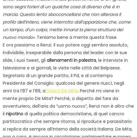
sono segni forieri di un qualche cosa di diverso che è in
marcia. Questo lento sbocconcellarsi che non alterava il
profilo dell’intiero, viene interrotto dall’apparizione che, come
un lampo, d’un colpo, mette innanzi la piena struttura del
nuovo mondo».
Teniamo bene a mente questa frase.
E ora passiamo a Renzi. Il suo potere oggi sembra assoluto,
indivisibile, inseparabile dalla persona del leader con le sue
slide, i suoi tweet, gli
allenamenti in palestra
, le interviste in
televisione e ai giornali, le visite nelle città del Belpaese.
Segretario di un grande partito, il Pd, e al contempo
Presidente del Consiglio: qualcosa del genere riuscì, negli
anni tra l’87 e l’89, a
Ciriaco De Mita
. Perché mi viene in
mente proprio De Mita? Perché, a dispetto del fare da
avventuriero, dell’aria da “uomo nuovo”, Renzi non è altro che
il
nipotino
di quella politica democristiana, di quel cancro
partitocratico che sempre ritorna, si riproduce e parassitario
si replica da sempre all’interno della società italiana. De Mita,
non a caso, è ancora in circolazione: parlamentare europeo