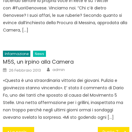
facendo sentire la propria voce in Rete e su Twitter
con #FuoriGenovese. Vinciamo noi. “Chi c’è dietro
Genovese? I suoi affari, le sue ruberie? Secondo quanto si
evince dall’inchiesta della Procura di Messina, approdata alla
Camera, […]
Informazione
News
M5S, un irpino alla Camera
Author
Posted
admin
26 Febbraio 2013
on
«Questa è una straordinaria vittoria dei giovani. Pulizia e
giovinezza stanno vincendo». E’ stato il commento di Dario
Fo, uno dei tanti che sposato al causa del Movimento 5
Stelle. Una netta affermazione per i grillini, inaspettata ma
non troppo perchè negli ultimi giorni ormai i sondaggi
avevano svelato la sorpresa. «Mi sto godendo ogni […]