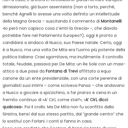
dimissionario, già buon assenteista (non a torto, perché,
benché Agnelli lo avesse una volta definito un intellettuale
della Magna Grecia – suscitando il commento di
Montanelli
:
«Io però non capisco cosa c’entri la Grecia» -, che diavolo
potrebbe fare nel Parlamento Europeo?), oggi è pronto a
candidarsi a sindaco di Nusco, suo Paese natale. Certo, oggi
è a Nusco, ma una volta De Mita era l’uomo più potente della
politica italiana: Craxi sgomitava, ma inutilmente. Il controllo
totale, feudale, passava per De Mita: un Re Sole con un maxi-
attico a due passi da
Fontana di Trevi
affittato a equo
canone da un ente previdenziale, con una corte perenne di
giornalisti suoi intimi – come scriveva Pansa – che andavano
a Nusco a giocare a spizzichino, a far pranzo e cena in un
fremito continuo di «A’ Cirì, come stai?», «
A’ Cirì, dicci
qualcosa
». Poi il crollo. Ma De Mita non fu sconfitto dalla
Sinistra, bensì dal suo stesso partito, dal “grande centro” che
lo sostituì con Forlani. I conti si fanno in casa.