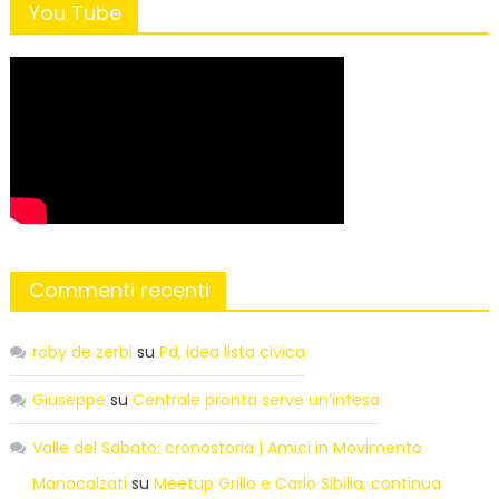
You Tube
Commenti recenti
roby de zerbi
su
Pd, idea lista civica
Giuseppe
su
Centrale pronta serve un’intesa
Valle del Sabato: cronostoria | Amici in Movimento
Manocalzati
su
Meetup Grillo e Carlo Sibilia, continua