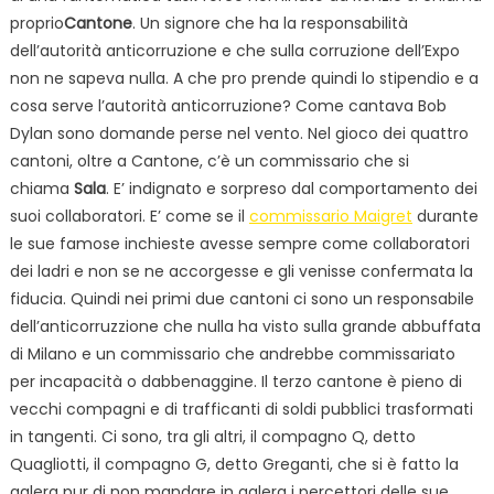
proprio
Cantone
. Un signore che ha la responsabilità
dell’autorità anticorruzione e che sulla corruzione dell’Expo
non ne sapeva nulla. A che pro prende quindi lo stipendio e a
cosa serve l’autorità anticorruzione? Come cantava Bob
Dylan sono domande perse nel vento. Nel gioco dei quattro
cantoni, oltre a Cantone, c’è un commissario che si
chiama
Sala
. E’ indignato e sorpreso dal comportamento dei
suoi collaboratori. E’ come se il
commissario Maigret
durante
le sue famose inchieste avesse sempre come collaboratori
dei ladri e non se ne accorgesse e gli venisse confermata la
fiducia. Quindi nei primi due cantoni ci sono un responsabile
dell’anticorruzzione che nulla ha visto sulla grande abbuffata
di Milano e un commissario che andrebbe commissariato
per incapacità o dabbenaggine. Il terzo cantone è pieno di
vecchi compagni e di trafficanti di soldi pubblici trasformati
in tangenti. Ci sono, tra gli altri, il compagno Q, detto
Quagliotti, il compagno G, detto Greganti, che si è fatto la
galera pur di non mandare in galera i percettori delle sue