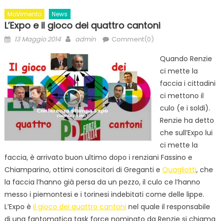
MoVimento
News
L’Expo e il gioco dei quattro cantoni
Posted
Author
13 Maggio 2014
admin
Comment(0)
on
Quando Renzie
ci mette la
faccia i cittadini
ci mettono il
culo (e i soldi).
Renzie ha detto
che sull’Expo lui
ci mette la
faccia, è arrivato buon ultimo dopo i renziani Fassino e
Chiamparino, ottimi conoscitori di Greganti e
Quagliotti
, che
la faccia l’hanno già persa da un pezzo, il culo ce l’hanno
messo i piemontesi e i torinesi indebitati come delle lippe.
L’Expo è
il gioco dei quattro cantoni
nel quale il responsabile
di una fantomatica task force nominato da Renzie si chiama