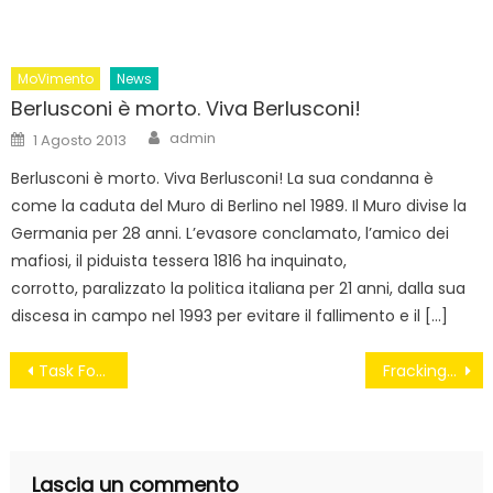
MoVimento
News
Berlusconi è morto. Viva Berlusconi!
Author
Posted
admin
1 Agosto 2013
on
Berlusconi è morto. Viva Berlusconi! La sua condanna è
come la caduta del Muro di Berlino nel 1989. Il Muro divise la
Germania per 28 anni. L’evasore conclamato, l’amico dei
mafiosi, il piduista tessera 1816 ha inquinato,
corrotto, paralizzato la politica italiana per 21 anni, dalla sua
discesa in campo nel 1993 per evitare il fallimento e il […]
Navigazione
Task Force all’italiana
Fracking e shale: l’Italia terra di perforazione?
articoli
Lascia un commento