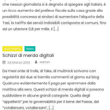
che nessun giornalista si è degnato di spiegare agli italiani, è
un ricco aumento del prelievo fiscale sulla casa grazie alla
possibilità concessa ai sindaci di aumentare l’aliquota della
Tasi, la tariffa dei servizi indivisibili corrisposta ai comuni, fino
ad un ulteriore 0,8 per mille. Il […]
MoVimento
News
Schizzi di merda digitali
Author
Posted
admin
24 Marzo 2013
on
Da mesi orde di trolls, di fake, di multinick scrivono con
regolarità dai due ai tremila commenti al giorno sul blog.
Qualcuno evidentemente li paga per spammare dalla
mattina alla sera. Questi schizzi di merda digitali si possono
suddividere in alcune grandi categorie. Quella degli
“appellanti” per la governabilità per il bene del Paese, del
“votaBersani, votaBersani“, […]