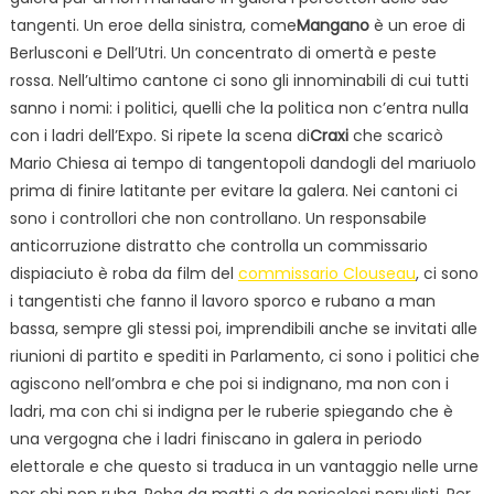
tangenti. Un eroe della sinistra, come
Mangano
è un eroe di
Berlusconi e Dell’Utri. Un concentrato di omertà e peste
rossa. Nell’ultimo cantone ci sono gli innominabili di cui tutti
sanno i nomi: i politici, quelli che la politica non c’entra nulla
con i ladri dell’Expo. Si ripete la scena di
Craxi
che scaricò
Mario Chiesa ai tempo di tangentopoli dandogli del mariuolo
prima di finire latitante per evitare la galera. Nei cantoni ci
sono i controllori che non controllano. Un responsabile
anticorruzione distratto che controlla un commissario
dispiaciuto è roba da film del
commissario Clouseau
, ci sono
i tangentisti che fanno il lavoro sporco e rubano a man
bassa, sempre gli stessi poi, imprendibili anche se invitati alle
riunioni di partito e spediti in Parlamento, ci sono i politici che
agiscono nell’ombra e che poi si indignano, ma non con i
ladri, ma con chi si indigna per le ruberie spiegando che è
una vergogna che i ladri finiscano in galera in periodo
elettorale e che questo si traduca in un vantaggio nelle urne
per chi non ruba. Roba da matti e da pericolosi populisti. Per