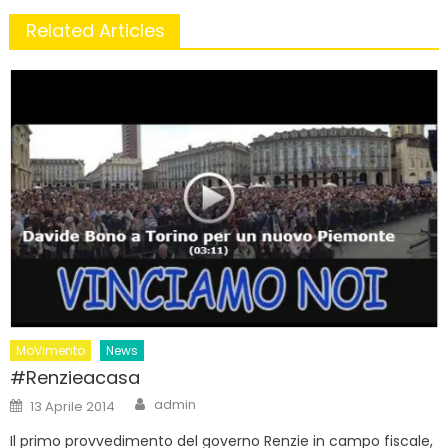
Related Articles
MoVimento
News
#Renzieacasa
Author
Posted
admin
13 Aprile 2014
on
Il primo provvedimento del governo Renzie in campo fiscale,