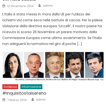
Author
Posted
admin
12 Dicembre 2014
on
L’Italia è stata messa in mora dalla UE per l’utilizzo dei
richiami vivi come esca nelle battute di caccia. Per la palese
violazione della direttiva europea “Uccelli”, il nostro paese ha
ricevuto lo scorso 26 Novembre un parere motivato dalla
Commissione Europea come ultimo avvertimento. Se l’Italia
non adeguerà la normativa nel giro di poche […]
Evidenza
Informazione
#inquisitostaisereno
Author
Posted
admin
7 Marzo 2014
on