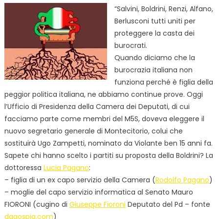
“Salvini, Boldrini, Renzi, Alfano,
Berlusconi tutti uniti per
proteggere la casta dei
burocrati.
Quando diciamo che la
burocrazia italiana non
funziona perché è figlia della
peggior politica italiana, ne abbiamo continue prove. Oggi
l’Ufficio di Presidenza della Camera dei Deputati, di cui
facciamo parte come membri del M5S, doveva eleggere il
nuovo segretario generale di Montecitorio, colui che
sostituirà Ugo Zampetti, nominato da Violante ben 15 anni fa.
Sapete chi hanno scelto i partiti su proposta della Boldrini? La
dottoressa
Lucia Pagano
:
– figlia di un ex capo servizio della Camera (
Rodolfo Pagano
)
– moglie del capo servizio informatica al Senato Mauro
FIORONI (cugino di
Giuseppe Fioroni
Deputato del Pd – fonte
dagospia.com
)