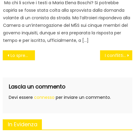
Ma chi li scrive i testi a Maria Elena Boschi? Si potrebbe
capirla se fosse stata colta alla sprovvista dalla domanda
volante di un cronista da strada. Ma l’altroieri rispondeva alla
Camera a un’interrogazione del M5S sui cinque membri del
governo inquisiti, dunque si era preparata la risposta per
tempo e per iscritto, ufficialmente, a […]
Navigazione
Lo spread è raddoppiato #doppiospread
I conflitti d’interessi della famiglia #Renzie
articoli
Lascia un commento
Devi essere
connesso
per inviare un commento.
In Evidenza