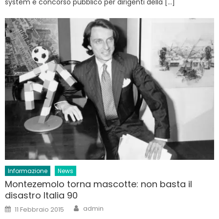
system e concorso pubblico per dirigenti della […]
Informazione
News
Montezemolo torna mascotte: non basta il
disastro Italia 90
Author
Posted
admin
11 Febbraio 2015
on