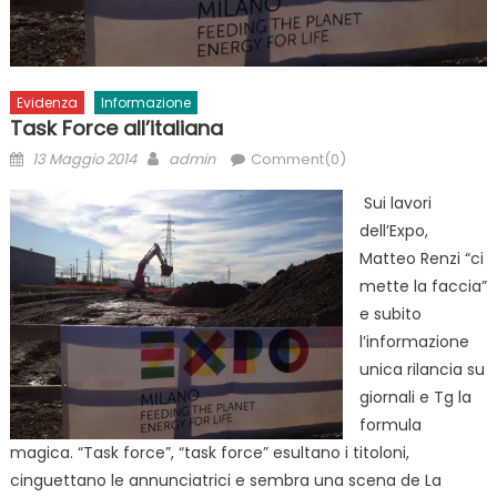
Evidenza
Informazione
Task Force all’italiana
Posted
Author
13 Maggio 2014
admin
Comment(0)
on
Sui lavori
dell’Expo,
Matteo Renzi “ci
mette la faccia”
e subito
l’informazione
unica rilancia su
giornali e Tg la
formula
magica. “Task force”, “task force” esultano i titoloni,
cinguettano le annunciatrici e sembra una scena de La