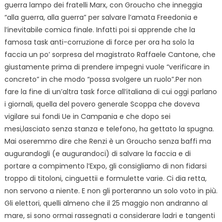
guerra lampo dei fratelli Marx, con Groucho che inneggia
“alla guerra, alla guerra” per salvare l’amata Freedonia e
l’inevitabile comica finale. Infatti poi si apprende che la
famosa task anti-corruzione di force per ora ha solo la
faccia un po’ sorpresa del magistrato Raffaele Cantone, che
giustamente prima di prendere impegni vuole “verificare in
concreto” in che modo “possa svolgere un ruolo”.Per non
fare la fine di un’altra task force all’italiana di cui oggi parlano
i giornali, quella del povero generale Scoppa che doveva
vigilare sui fondi Ue in Campania e che dopo sei
mesi,lasciato senza stanza e telefono, ha gettato la spugna.
Mai oseremmo dire che Renzi è un Groucho senza baffi ma
augurandogli (e augurandoci) di salvare la faccia e di
portare a compimento l’Expo, gli consigliamo di non fidarsi
troppo di titoloni, cinguettii e formulette varie. Ci dia retta,
non servono a niente. E non gli porteranno un solo voto in più.
Gli elettori, quelli almeno che il 25 maggio non andranno al
mare, si sono ormai rassegnati a considerare ladri e tangenti