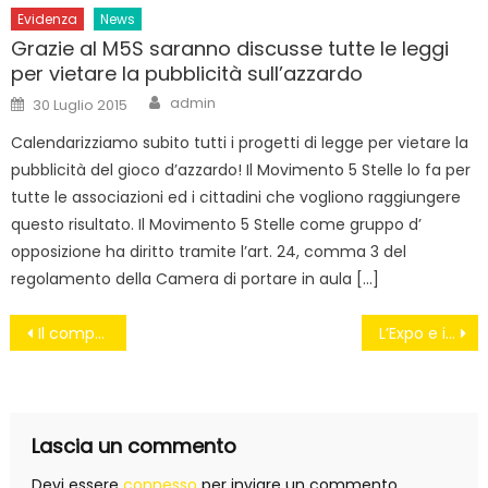
Evidenza
News
Grazie al M5S saranno discusse tutte le leggi
per vietare la pubblicità sull’azzardo
Author
Posted
admin
30 Luglio 2015
on
Calendarizziamo subito tutti i progetti di legge per vietare la
pubblicità del gioco d’azzardo! Il Movimento 5 Stelle lo fa per
tutte le associazioni ed i cittadini che vogliono raggiungere
questo risultato. Il Movimento 5 Stelle come gruppo d’
opposizione ha diritto tramite l’art. 24, comma 3 del
regolamento della Camera di portare in aula […]
Navigazione
Il compagno Q
L’Expo e il gioco dei quattro cantoni
articoli
Lascia un commento
Devi essere
connesso
per inviare un commento.