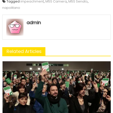
Tagged
impeachment
,
M5S Camera
,
M5S Senato
,
napolitano
admin
Related Articles