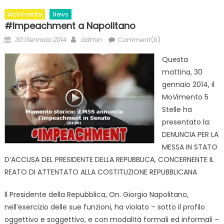
MoVimento
News
#Impeachment a Napolitano
Posted
Author
30 Gennaio 2014
admin
Comment(0)
on
Questa
mattina, 30
gennaio 2014, il
MoVimento 5
Stelle ha
presentato la:
DENUNCIA PER LA
MESSA IN STATO
D’ACCUSA DEL PRESIDENTE DELLA REPUBBLICA, CONCERNENTE IL
REATO DI ATTENTATO ALLA COSTITUZIONE REPUBBLICANA
Il Presidente della Repubblica, On. Giorgio Napolitano,
nell’esercizio delle sue funzioni, ha violato – sotto il profilo
oggettivo e soggettivo, e con modalità formali ed informali –