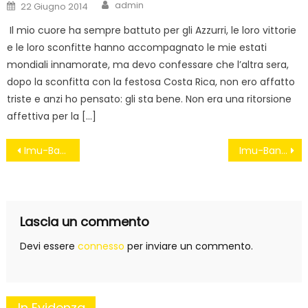
Author
Posted
admin
22 Giugno 2014
on
Il mio cuore ha sempre battuto per gli Azzurri, le loro vittorie
e le loro sconfitte hanno accompagnato le mie estati
mondiali innamorate, ma devo confessare che l’altra sera,
dopo la sconfitta con la festosa Costa Rica, non ero affatto
triste e anzi ho pensato: gli sta bene. Non era una ritorsione
affettiva per la […]
Navigazione
Imu-Bankitalia, decreto approvato dalla Camera con la “ghigliottina” della Boldrini
Imu-Bankitalia: la vergogna della tagliola-Boldrini e una democrazia in agonia
articoli
Lascia un commento
Devi essere
connesso
per inviare un commento.
In Evidenza