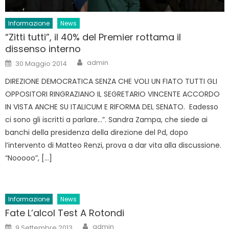
Informazione
News
“Zitti tutti”, il 40% del Premier rottama il
dissenso interno
Author
Posted
admin
30 Maggio 2014
on
DIREZIONE DEMOCRATICA SENZA CHE VOLI UN FIATO TUTTI GLI
OPPOSITORI RINGRAZIANO IL SEGRETARIO VINCENTE ACCORDO
IN VISTA ANCHE SU ITALICUM E RIFORMA DEL SENATO. Eadesso
ci sono gli iscritti a parlare…”. Sandra Zampa, che siede ai
banchi della presidenza della direzione del Pd, dopo
l’intervento di Matteo Renzi, prova a dar vita alla discussione.
“Nooooo”, […]
Informazione
News
Fate L’alcol Test A Rotondi
Author
Posted
admin
9 Settembre 2013