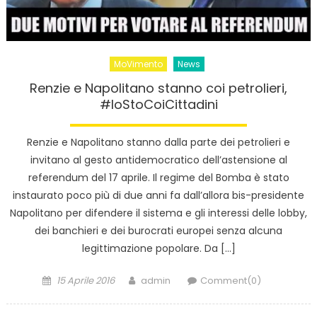
MoVimento
News
Renzie e Napolitano stanno coi petrolieri,
#IoStoCoiCittadini
Renzie e Napolitano stanno dalla parte dei petrolieri e
invitano al gesto antidemocratico dell’astensione al
referendum del 17 aprile. Il regime del Bomba è stato
instaurato poco più di due anni fa dall’allora bis-presidente
Napolitano per difendere il sistema e gli interessi delle lobby,
dei banchieri e dei burocrati europei senza alcuna
legittimazione popolare. Da […]
Posted
Author
15 Aprile 2016
admin
Comment(0)
on