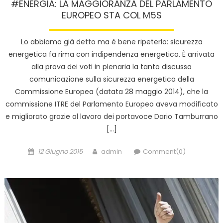
#ENERGIA: LA MAGGIORANZA DEL PARLAMENTO
EUROPEO STA COL M5S
Lo abbiamo già detto ma è bene ripeterlo: sicurezza
energetica fa rima con indipendenza energetica. È arrivata
alla prova dei voti in plenaria la tanto discussa
comunicazione sulla sicurezza energetica della
Commissione Europea (datata 28 maggio 2014), che la
commissione ITRE del Parlamento Europeo aveva modificato
e migliorato grazie al lavoro dei portavoce Dario Tamburrano
[…]
Posted
Author
12 Giugno 2015
admin
Comment(0)
on