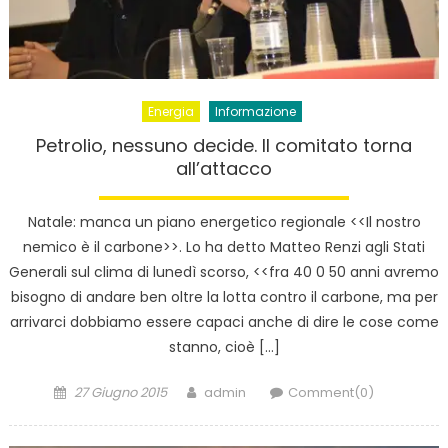
Energia
Informazione
Petrolio, nessuno decide. Il comitato torna
all’attacco
Natale: manca un piano energetico regionale <<Il nostro
nemico è il carbone>>. Lo ha detto Matteo Renzi agli Stati
Generali sul clima di lunedì scorso, <<fra 40 0 50 anni avremo
bisogno di andare ben oltre la lotta contro il carbone, ma per
arrivarci dobbiamo essere capaci anche di dire le cose come
stanno, cioè […]
Posted
Author
27 Giugno 2015
admin
Comment(0)
on