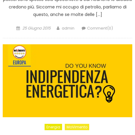
credono più. Siccome mi occupo di petrolio, parliamo di
questo, anche se molte delle […]
Posted
Author
25 Giugno 2015
admin
Comment(0)
on
Energia
MoVimento