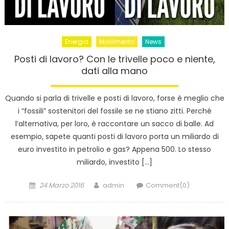
Energia
MoVimento
News
Posti di lavoro? Con le trivelle poco e niente,
dati alla mano
Quando si parla di trivelle e posti di lavoro, forse è meglio che
i “fossili” sostenitori del fossile se ne stiano zitti. Perché
l’alternativa, per loro, è raccontare un sacco di balle. Ad
esempio, sapete quanti posti di lavoro porta un miliardo di
euro investito in petrolio e gas? Appena 500. Lo stesso
miliardo, investito […]
Posted
Author
24 Marzo 2016
admin
Comment(0)
on