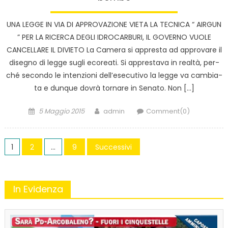
UNA LEGGE IN VIA DI APPROVAZIONE VIETA LA TECNICA “ AIRGUN
” PER LA RICERCA DEGLI IDROCARBURI, IL GOVERNO VUOLE
CANCELLARE IL DIVIETO La Ca­me­ra si ap­pre­sta ad ap­pro­va­re il
di­se­gno di legge sugli eco­rea­ti. Si ap­pre­sta­va in real­tà, per­
ché se­con­do le in­ten­zio­ni del­l’e­se­cu­ti­vo la legge va cam­bia­
ta e dun­que dovrà tor­na­re in Se­na­to. Non […]
Posted
Author
5 Maggio 2015
admin
Comment(0)
on
Navigazione
1
2
…
9
Successivi
articoli
In Evidenza