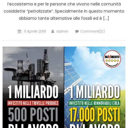
l’ecosistema e per le persone che vivono nelle comunità
cosiddette “petrolizzate”. Specialmente in questo momento
abbiamo tante alternative alle fossili ed è […]
Posted
Author
11 Aprile 2016
admin
Comment(0)
on