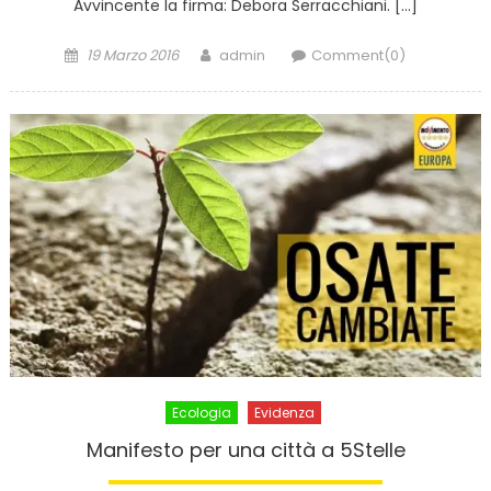
Avvincente la firma: Debora Serracchiani. […]
Posted
Author
19 Marzo 2016
admin
Comment(0)
on
Ecologia
Evidenza
Manifesto per una città a 5Stelle