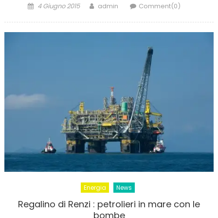
Posted
Author
4 Giugno 2015
admin
Comment(0)
on
Energia
News
Regalino di Renzi : petrolieri in mare con le
bombe