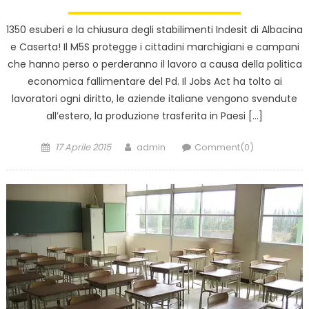
1350 esuberi e la chiusura degli stabilimenti Indesit di Albacina
e Caserta! Il M5S protegge i cittadini marchigiani e campani
che hanno perso o perderanno il lavoro a causa della politica
economica fallimentare del Pd. Il Jobs Act ha tolto ai
lavoratori ogni diritto, le aziende italiane vengono svendute
all’estero, la produzione trasferita in Paesi […]
Posted
Author
17 Aprile 2015
admin
Comment(0)
on