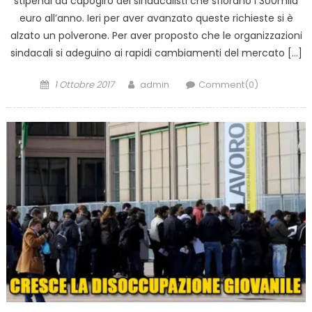
stipendi da capogiro dei sindacalisti che sfiorano i 300mila
euro all’anno. Ieri per aver avanzato queste richieste si è
alzato un polverone. Per aver proposto che le organizzazioni
sindacali si adeguino ai rapidi cambiamenti del mercato […]
Posted
Author
1 Ottobre 2017
admin
Comment(0)
on