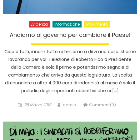
Evidenza
Informazione
MoVimento
Andiamo al governo per cambiare il Paese!
Ciao a tutti, innanzitutto ci teniamo a dirvi una cosa: stiamo
lavorando per voi! L’elezione di Roberto Fico a Presidente
della Camera è solo il primo e potentissimo segnale di
cambiamento che arriva da questa legislatura. La scelta
di rinunciare a oltre 4.000 euro di indennità al mese è solo il
preludio degli importanti obbiettivi che ci […]
Posted
Author
28 Marzo 2018
admin
Comment(0)
on