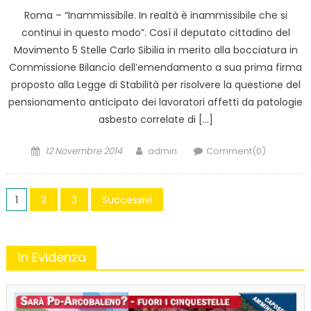
Roma – “Inammissibile. In realtà è inammissibile che si
continui in questo modo”. Così il deputato cittadino del
Movimento 5 Stelle Carlo Sibilia in merito alla bocciatura in
Commissione Bilancio dell’emendamento a sua prima firma
proposto alla Legge di Stabilità per risolvere la questione del
pensionamento anticipato dei lavoratori affetti da patologie
asbesto correlate di […]
Posted
Author
12 Novembre 2014
admin
Comment(0)
on
Navigazione
1
2
3
Successivi
articoli
In Evidenza