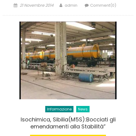
Posted
Author
21 Novembre 2014
admin
Comment(0)
on
Informazione
News
Isochimica, Sibilia(M5S):Bocciati gli
emendamenti alla Stabilità”