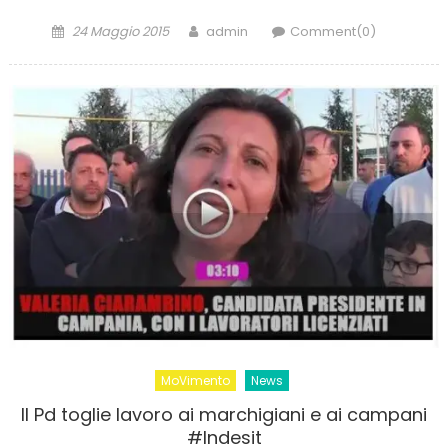
Posted
Author
24 Maggio 2015
admin
Comment(0)
on
MoVimento
News
Il Pd toglie lavoro ai marchigiani e ai campani
#Indesit