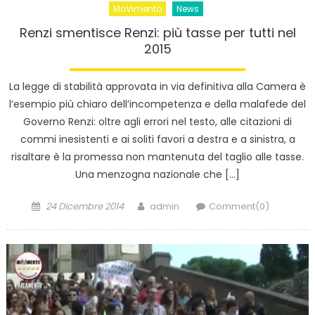
MoVimento
News
Renzi smentisce Renzi: più tasse per tutti nel
2015
La legge di stabilità approvata in via definitiva alla Camera è
l’esempio più chiaro dell’incompetenza e della malafede del
Governo Renzi: oltre agli errori nel testo, alle citazioni di
commi inesistenti e ai soliti favori a destra e a sinistra, a
risaltare è la promessa non mantenuta del taglio alle tasse.
Una menzogna nazionale che […]
Posted
Author
24 Dicembre 2014
admin
Comment(0)
on