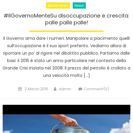
MoVimento
News
#IlGovernoMenteSu disoccupazione e crescita:
palle palle palle!
Il Governo ama dare i numeri. Manipolare a piacimento quelli
sull’occupazione è il suo sport preferito. Vediamo allora di
riportare un po’ di rigore nel dibattito pubblico. Partiamo dalle
basi: il 2015 è stato un anno particolare nel contesto della
Grande Crisi iniziata nel 2008. Il prezzo del petrolio è crollato a
una velocità molto […]
Posted
Author
3 Marzo 2016
admin
Comment(0)
on