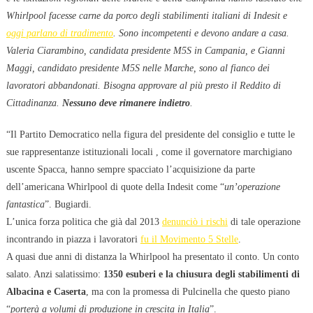
Whirlpool facesse carne da porco degli stabilimenti italiani di Indesit e
oggi parlano di tradimento
. Sono incompetenti e devono andare a casa.
Valeria Ciarambino, candidata presidente M5S in Campania, e Gianni
Maggi, candidato presidente M5S nelle Marche, sono al fianco dei
lavoratori abbandonati. Bisogna approvare al più presto il Reddito di
Cittadinanza.
Nessuno deve rimanere indietro
.
“Il Partito Democratico nella figura del presidente del consiglio e tutte le
sue rappresentanze istituzionali locali , come il governatore marchigiano
uscente Spacca, hanno sempre spacciato l’acquisizione da parte
dell’americana Whirlpool di quote della Indesit come “
un’operazione
fantastica
”. Bugiardi.
L’unica forza politica che già dal 2013
denunciò i rischi
di tale operazione
incontrando in piazza i lavoratori
fu il Movimento 5 Stelle
.
A quasi due anni di distanza la Whirlpool ha presentato il conto. Un conto
salato. Anzi salatissimo:
1350 esuberi e la chiusura degli stabilimenti di
Albacina e Caserta
, ma con la promessa di Pulcinella che questo piano
“
porterà a volumi di produzione in crescita in Italia
”.