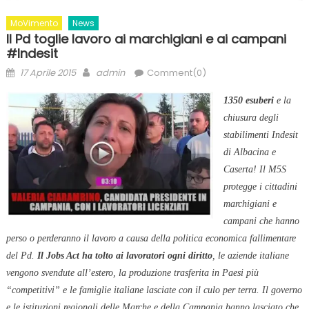
MoVimento
News
Il Pd toglie lavoro ai marchigiani e ai campani
#Indesit
Posted
Author
17 Aprile 2015
admin
Comment(0)
on
1350 esuberi
e la
chiusura degli
stabilimenti Indesit
di Albacina e
Caserta! Il M5S
protegge i cittadini
marchigiani e
campani che hanno
perso o perderanno il lavoro a causa della politica economica fallimentare
del Pd.
Il Jobs Act ha tolto ai lavoratori ogni diritto
, le aziende italiane
vengono svendute all’estero, la produzione trasferita in Paesi più
“competitivi” e le famiglie italiane lasciate con il culo per terra. Il governo
e le istituzioni regionali delle Marche e della Campania hanno lasciato che