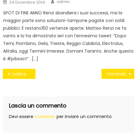
Author
Posted
admin
24 Dicembre 2014
on
SPOT DI FINE ANNO Renzi sbandiera i suoi successi, ma la
maggior parte sono soluzioni-tampone pagate con soldi
pubblici. E restano150 vertenze aperte. Matteo Renzi ne fa
vanto e lo ha dimostrato ieri con l’ennesimo tweet: “Dopo
Terni, Piombino, Gela, Trieste, Reggio Calabria, Electrolux,
Alitalia, oggi Termini Imerese. Domani Taranto. Anche questo
è #jobsact” . […]
Navigazione
I soldi per ristrutturare le scuole non ci sono, per le paritarie sì
Criminali di pace incapaci e felici
articoli
Lascia un commento
Devi essere
connesso
per inviare un commento.