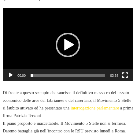
Video
Player
00:00
03:38
Di fronte a questo scempio che sancisce il definitivo massacro del tessuto
economico delle aree del fabrianese e del casertano, il Movimento 5 Stelle
si èsubito attivato ed ha presentato una
interrogazione parlamentare
a prima
firma Patrizia Terzoni.
Il piano proposto è inaccettabile. Il Movimento 5 Stelle non si fermerà.
Daremo battaglia già nell’incontro con le RSU previsto lunedì a Roma.