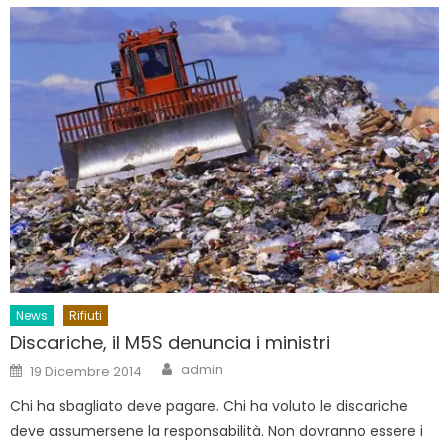
News
Rifiuti
Discariche, il M5S denuncia i ministri
Author
Posted
admin
19 Dicembre 2014
on
Chi ha sbagliato deve pagare. Chi ha voluto le discariche
deve assumersene la responsabilità. Non dovranno essere i