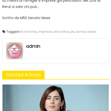
su milioni di famiglie e imprese già pericolanti. Nel 2015 di
Renzi si salvi chi può…
Scritto da
M5S Senato News
Tagged
economia
,
imprese
,
lavoratori
,
pil
,
servizi
,
tasse
admin
Related Articles