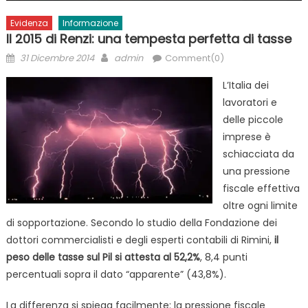
Evidenza
Informazione
Il 2015 di Renzi: una tempesta perfetta di tasse
Posted
Author
31 Dicembre 2014
admin
Comment(0)
on
L’Italia dei
lavoratori e
delle piccole
imprese è
schiacciata da
una pressione
fiscale effettiva
oltre ogni limite
di sopportazione. Secondo lo studio della Fondazione dei
dottori commercialisti e degli esperti contabili di Rimini,
il
peso delle tasse sul Pil si attesta al 52,2%
, 8,4 punti
percentuali sopra il dato “apparente” (43,8%).
La differenza si spiega facilmente: la pressione fiscale