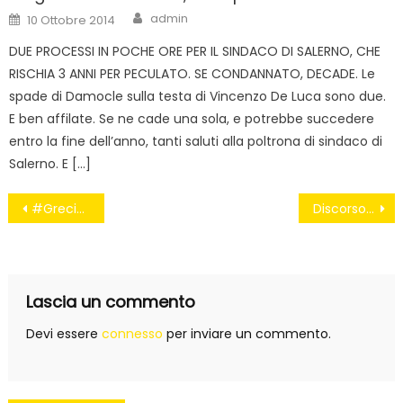
Author
Posted
admin
10 Ottobre 2014
on
DUE PROCESSI IN POCHE ORE PER IL SINDACO DI SALERNO, CHE
RISCHIA 3 ANNI PER PECULATO. SE CONDANNATO, DECADE. Le
spade di Damocle sulla testa di Vincenzo De Luca sono due.
E ben affilate. Se ne cade una sola, e potrebbe succedere
entro la fine dell’anno, tanti saluti alla poltrona di sindaco di
Salerno. E […]
Navigazione
#Grecia – Italia: stessa faccia, stessa razza, stessa sovranità monetaria
Discorso di fine anno 2014 di Beppe Grillo
articoli
Lascia un commento
Devi essere
connesso
per inviare un commento.