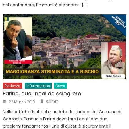
del contendere, l’immunità ai senatori. […]
Evidenza
Informazione
News
Farina, due i nodi da sciogliere
Author
Posted
admin
22 Marzo 2018
on
Nelle battute finali del mandato da sindaco del Comune di
Caposele, Pasquale Farina deve fare i conti con due
problemi fondamentali. Uno di questi è sicuramente il