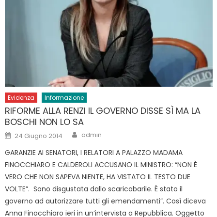
Evidenza
Informazione
RIFORME ALLA RENZI IL GOVERNO DISSE SÌ MA LA
BOSCHI NON LO SA
Author
Posted
admin
24 Giugno 2014
on
GARANZIE AI SENATORI, I RELATORI A PALAZZO MADAMA
FINOCCHIARO E CALDEROLI ACCUSANO IL MINISTRO: “NON È
VERO CHE NON SAPEVA NIENTE, HA VISTATO IL TESTO DUE
VOLTE”. Sono disgustata dallo scaricabarile. È stato il
governo ad autorizzare tutti gli emendamenti”. Così diceva
Anna Finocchiaro ieri in un’intervista a Repubblica. Oggetto