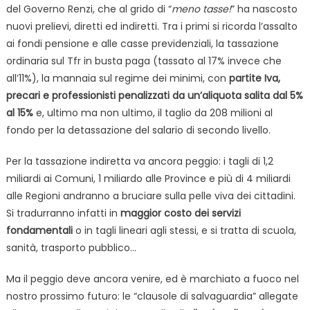
del Governo Renzi, che al grido di “
meno tasse!
” ha nascosto
nuovi prelievi, diretti ed indiretti. Tra i primi si ricorda l’assalto
ai fondi pensione e alle casse previdenziali, la tassazione
ordinaria sul Tfr in busta paga (tassato al 17% invece che
all’11%), la mannaia sul regime dei minimi, con
partite Iva,
precari e professionisti penalizzati da un’aliquota salita dal 5%
al 15%
e, ultimo ma non ultimo, il taglio da 208 milioni al
fondo per la detassazione del salario di secondo livello.
Per la tassazione indiretta va ancora peggio: i tagli di 1,2
miliardi ai Comuni, 1 miliardo alle Province e più di 4 miliardi
alle Regioni andranno a bruciare sulla pelle viva dei cittadini.
Si tradurranno infatti in
maggior costo dei servizi
fondamentali
o in tagli lineari agli stessi, e si tratta di scuola,
sanità, trasporto pubblico…
Ma il peggio deve ancora venire, ed è marchiato a fuoco nel
nostro prossimo futuro: le “clausole di salvaguardia” allegate