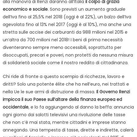
alla manovra di Renzi daranno all’Italia
il colpo di grazia
economico e sociale
. Sono previsti un aumento graduale
dell’Iva fino al 25,5% nel 2018 (oggi è al 22%), un balzo dell’Iva
agevolata fino al 13% nel 2017 (oggi è al 10%), ma anche una
stretta sulle accise dei carburanti da 988 milioni nel 2015 e
un’altra da 700 milioni nel 2018! I beni di prima necessità
diventeranno sempre meno accessibili, soprattutto per
disoccupati, precari e poveri, non protetti da nessuna misura
di solidarietà sociale come il nostro reddito di cittadinanza.
Chi ride di fronte a questo scempio di ricchezze, lavoro e
diritti? Solo una potente élite che ha nell’euro, nei trattati e
nella Ue le sue armi di distruzione di massa.
Il Governo Renzi
impicca il suo Paese sull’altare della finanza europea ed
occidentale
, e lo fa aggiungendo al danno la beffa: annuncia
ogni giorno dai salotti televisivi una rivoluzione delle tasse
che non c’è mai stata, mentre cittadini e imprese stanno
annegando. Una tempesta di tasse, dirette e indirette, calerà