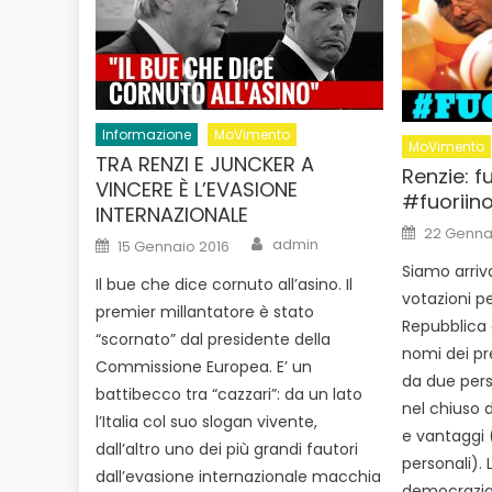
Informazione
MoVimento
MoVimento
TRA RENZI E JUNCKER A
Renzie: f
VINCERE È L’EVASIONE
#fuoriin
INTERNAZIONALE
Posted
22 Genna
Author
Posted
on
admin
15 Gennaio 2016
on
Siamo arrivat
Il bue che dice cornuto all’asino. Il
votazioni pe
premier millantatore è stato
Repubblica 
“scornato” dal presidente della
nomi dei pr
Commissione Europea. E’ un
da due per
battibecco tra “cazzari”: da un lato
nel chiuso 
l’Italia col suo slogan vivente,
e vantaggi 
dall’altro uno dei più grandi fautori
personali).
dall’evasione internazionale macchia
democrazia.