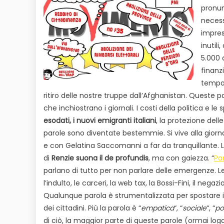
pronu
neces
imprese
inutil
5.000 a
finanz
tempo 
ritiro delle nostre truppe dall’Afghanistan. Queste p
che inchiostrano i giornali. I costi della politica e l
esodati, i nuovi emigranti italiani
, la protezione del
parole sono diventate bestemmie. Si vive alla giorna
e con Gelatina Saccomanni a far da tranquillante. L
di
Renzie suona il de profundis
, ma con gaiezza. “
Pa
parlano di tutto per non parlare delle emergenze. Le unio
l’indulto, le carceri, la web tax, la Bossi-Fini, il nega
Qualunque parola è strumentalizzata per spostare il d
dei cittadini. Più la parola è “
empatica
“, “
sociale
“, “
po
di ciò, la maggior parte di queste parole (ormai log