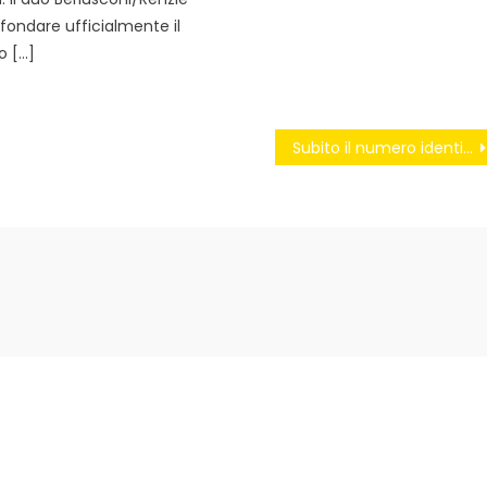
 fondare ufficialmente il
o […]
Subito il numero identificativo per le Forze dell’Ordine!!