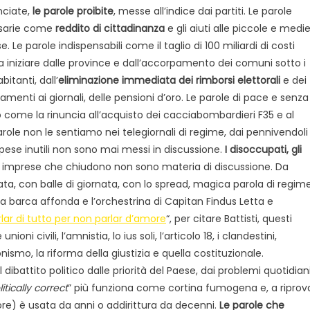
nciate,
le parole proibite
, messe all’indice dai partiti. Le parole
sarie come
reddito di cittadinanza
e gli aiuti alle piccole e medi
. Le parole indispensabili come il taglio di 100 miliardi di costi
i, a iniziare dalle province e dall’accorpamento dei comuni sotto i
bitanti, dall’
eliminazione immediata dei rimborsi elettorali
e dei
iamenti ai giornali, delle pensioni d’oro. Le parole di pace e senza
come la rinuncia all’acquisto dei cacciabombardieri F35 e al
arole non le sentiamo nei telegiornali di regime, dai pennivendoli
e spese inutili non sono mai messi in discussione.
I disoccupati, gli
le imprese che chiudono non sono materia di discussione. Da
ta, con balle di giornata, con lo spread, magica parola di regime
a barca affonda e l’orchestrina di Capitan Findus Letta e
rlar di tutto per non parlar d’amore
“, per citare Battisti, questi
ni civili, l’amnistia, lo ius soli, l’articolo 18, i clandestini,
zionismo, la riforma della giustizia e quella costituzionale.
ibattito politico dalle priorità del Paese, dai problemi quotidian
litically correct
” più funziona come cortina fumogena e, a riprov
ore) è usata da anni o addirittura da decenni.
Le parole che