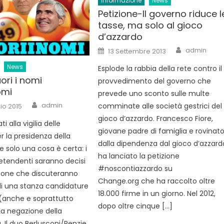
Informazione
News
Petizione-Il governo riduce l
tasse, ma solo al gioco
d’azzardo
Author
Posted
admin
13 Settembre 2013
on
News
Esplode la rabbia della rete contro il
uori i nomi
provvedimento del governo che
omi
prevede uno sconto sulle multe
Author
admin
comminate alle società gestrici del
io 2015
gioco d’azzardo. Francesco Fiore,
i alla vigilia delle
giovane padre di famiglia e rovinat
r la presidenza della
dalla dipendenza dal gioco d’azzard
e solo una cosa è certa: i
ha lanciato la petizione
etendenti saranno decisi
#noscontiazzardo su
sone che discuteranno
Change.org che ha raccolto oltre
di una stanza candidature
18.000 firme in un giorno. Nel 2012,
(anche e soprattutto
dopo oltre cinque […]
 La negazione della
 Il duo Berlusconi/Renzie