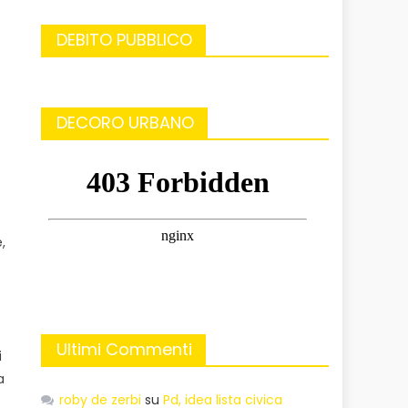
DEBITO PUBBLICO
e
DECORO URBANO
,
Ultimi Commenti
i
a
roby de zerbi
su
Pd, idea lista civica