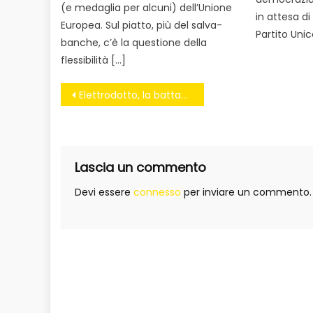
(e medaglia per alcuni) dell’Unione
in attesa di
Europea. Sul piatto, più del salva-
Partito Unic
banche, c’è la questione della
flessibilità […]
Navigazione
Elettrodotto, la battaglia continua
articoli
Lascia un commento
Devi essere
connesso
per inviare un commento.