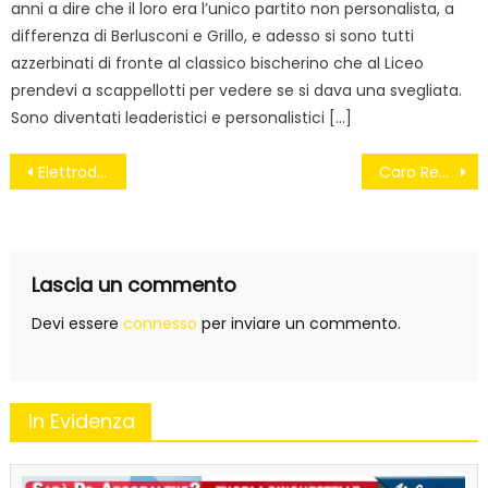
anni a dire che il loro era l’unico partito non personalista, a
differenza di Berlusconi e Grillo, e adesso si sono tutti
azzerbinati di fronte al classico bischerino che al Liceo
prendevi a scappellotti per vedere se si dava una svegliata.
Sono diventati leaderistici e personalistici […]
Navigazione
Elettrodotto del Goleto, Repole blocca i lavori
Caro Renzi, l’inizio non è un granché
articoli
Lascia un commento
Devi essere
connesso
per inviare un commento.
In Evidenza