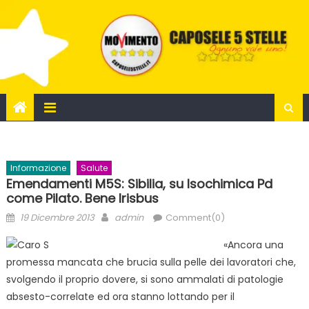
Skip
to
content
Informazione
Salute
Emendamenti M5S: Sibilia, su Isochimica Pd
come Pilato. Bene Irisbus
Posted
Author
19 Dicembre 2013
admin
Comment(0)
on
«Ancora una
promessa mancata che brucia sulla pelle dei lavoratori che,
svolgendo il proprio dovere, si sono ammalati di patologie
absesto-correlate ed ora stanno lottando per il