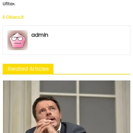
Ufita».
Il Ciriaco.it
admin
Related Articles