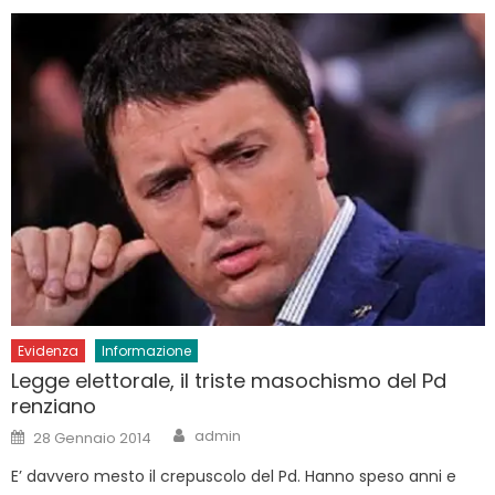
Evidenza
Informazione
Legge elettorale, il triste masochismo del Pd
renziano
Author
Posted
admin
28 Gennaio 2014
on
E’ davvero mesto il crepuscolo del Pd. Hanno speso anni e