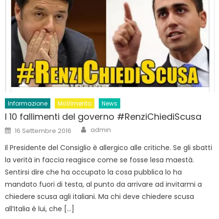
Informazione
MoVimento
News
I 10 fallimenti del governo #RenziChiediScusa
Author
Posted
admin
16 Settembre 2016
on
Il Presidente del Consiglio è allergico alle critiche. Se gli sbatti
la verità in faccia reagisce come se fosse lesa maestà.
Sentirsi dire che ha occupato la cosa pubblica lo ha
mandato fuori di testa, al punto da arrivare ad invitarmi a
chiedere scusa agli italiani. Ma chi deve chiedere scusa
all’Italia è lui, che […]