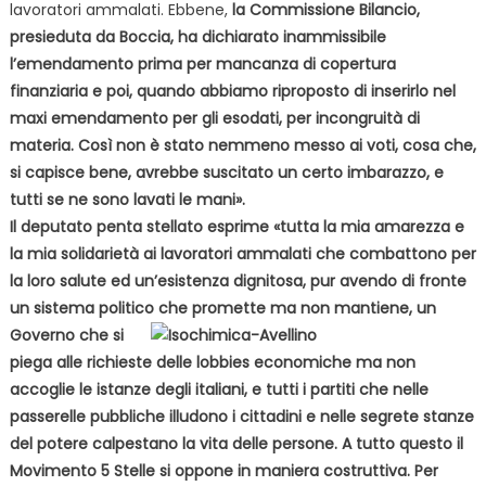
lavoratori ammalati. Ebbene,
la Commissione Bilancio,
presieduta da Boccia, ha dichiarato inammissibile
l’emendamento prima per mancanza di copertura
finanziaria e poi, quando abbiamo riproposto di inserirlo nel
maxi emendamento per gli esodati, per incongruità di
materia. Così non è stato nemmeno messo ai voti, cosa che,
si capisce bene, avrebbe suscitato un certo imbarazzo, e
tutti se ne sono lavati le mani».
Il deputato penta stellato esprime «tutta la mia amarezza e
la mia solidarietà ai lavoratori ammalati che combattono per
la loro salute ed un’esistenza dignitosa, pur avendo di fronte
un sistema politico che promette ma non mantiene, un
Governo che
si
piega alle richieste delle lobbies economiche ma non
accoglie le istanze degli italiani, e tutti i partiti che nelle
passerelle pubbliche illudono i cittadini e nelle segrete stanze
del potere calpestano la vita delle persone. A tutto questo il
Movimento 5 Stelle si oppone in maniera costruttiva. Per