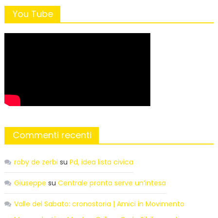
You Tube
Commenti recenti
roby de zerbi
su
Pd, idea lista civica
Giuseppe
su
Centrale pronta serve un’intesa
Valle del Sabato: cronostoria | Amici in Movimento