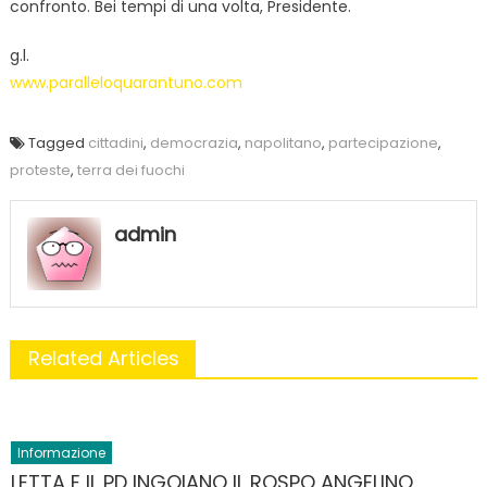
confronto. Bei tempi di una volta, Presidente.
g.l.
www.paralleloquarantuno.com
Tagged
cittadini
,
democrazia
,
napolitano
,
partecipazione
,
proteste
,
terra dei fuochi
admin
Related Articles
Informazione
LETTA E IL PD INGOIANO IL ROSPO ANGELINO