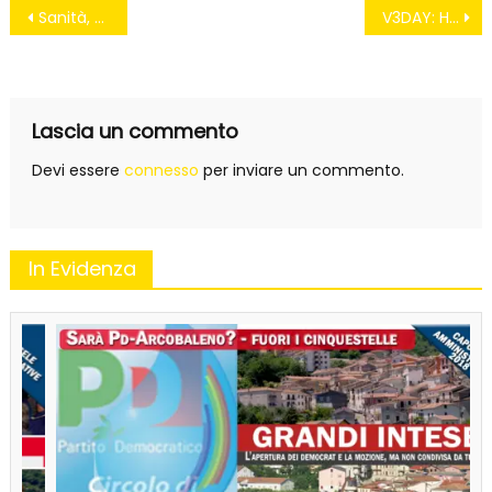
Navigazione
Sanità, si cambia ora la Campania perde 350 milioni
V3DAY: Helena Norberg-Hodge e l’economia della felicità
articoli
Lascia un commento
Devi essere
connesso
per inviare un commento.
In Evidenza