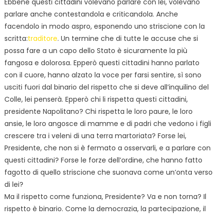
Ebbene questi cittadini volevano parlare con lei, volevano
parlare anche contestandola e criticandola. Anche
facendolo in modo aspro, esponendo uno striscione con la
scritta:
traditore
. Un termine che di tutte le accuse che si
possa fare a un capo dello Stato è sicuramente la più
fangosa e dolorosa. Epperò questi cittadini hanno parlato
con il cuore, hanno alzato la voce per farsi sentire, sì sono
usciti fuori dal binario del rispetto che si deve all’inquilino del
Colle, lei penserà. Epperò chi li rispetta questi cittadini,
presidente Napolitano? Chi rispetta le loro paure, le loro
ansie, le loro angosce di mamme e di padri che vedono i figli
crescere tra i veleni di una terra martoriata? Forse lei,
Presidente, che non si è fermato a osservarli, e a parlare con
questi cittadini? Forse le forze dell’ordine, che hanno fatto
fagotto di quello striscione che suonava come un’onta verso
di lei?
Ma il rispetto come funziona, Presidente? Va e non torna? Il
rispetto è binario. Come la democrazia, la partecipazione, il