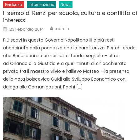
Evidenza
Informazione
News
Il senso di Renzi per scuola, cultura e conflitto di
interessi
Author
Posted
admin
23 Febbraio 2014
on
Più scavi in questo Governo Napolitano III e più resti
abbacinato dalla pochezza che lo caratterizza. Per chi crede
che Berlusconi sia ormai sullo sfondo, segnalo – oltre
ad Orlando alla Giustizia e a quei minuti di chiacchierata
privata tra il maestro Silvio e l’allievo Matteo – la presenza
della nota bolscevica Guidi allo Sviluppo Economico con
delega alle Comunicazioni. Pochi […]