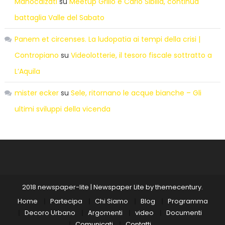
Manocalzati
su
Meetup Grillo e Carlo Sibilia, continua
battaglia Valle del Sabato
Panem et circenses. La ludopatia ai tempi della crisi |
Contropiano
su
Videolotterie, il tesoro fiscale sottratto a
L’Aquila
mister ecker
su
Sele, ritornano le acque bianche – Gli
ultimi sviluppi della vicenda
2018 newspaper-lite
|
Newspaper Lite by
themecentury
.
Home
Partecipa
Chi Siamo
Blog
Programma
Decoro Urbano
Argomenti
video
Documenti
Comunicati
Contatti