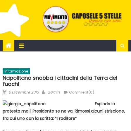
Skip
to
content
Informazione
Napolitano snobba i cittadini della Terra dei
fuochi
Posted
Author
6 Dicembre 2013
admin
Comment(0)
on
Esplode la
protesta ma il Presidente se ne va. Rimossi alcuni striscione,
tra cui uno con la scritta: “Traditore”