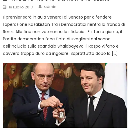
Author
Posted
admin
18 Luglio 2013
on
Il premier sarà in aula venerdì al Senato per difendere
l’operazione Kazakistan Tra i Democratici rientra la fronda di
Renzi. Alla fine non voteranno la sfiducia. E il terzo giorno, il
Partito democratico fece finta di svegliarsi dal sonno
dell’inciucio sullo scandalo Shalabayeva. Il Rospo Alfano è
davvero troppo duro da ingoiare. Soprattutto dopo la […]