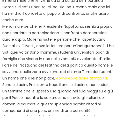
E meno male che lei viene da una cultura democratica.
Come si dice? Di par-te-ci-pa-zio-ne. E meno male che lei
ha nel dna il concetto di popolo, di confronto, anche aspro,
anche duro.
Meno male perché lei, Presidente Napolitano, sembra proprio
non ricordare la partecipazione, il confronto democratico,
duro e aspro. Ma le ha viste le persone che l’aspettavano
fuori all’ex Olivetti, dove lei ieri era per un’inaugurazione? Li ha
visti quei volti? Sono mamme, studenti universitari, padri di
famiglia che vivono in una delle zone più avvelenate d’Italia.
Forse nel frastuono del teatrino della politica questo nome le
sovviene: quella zona avvelenata si chiama Terra dei fuochi,
un nome che a lei non piace,
come ebbe a dire tempo fa
.
Sono cittadini, Presidente Napolitano, cittadini e non sudditi.
Un termine che lei spesso usa quando nei suoi viaggi su e giù
per il Paese incontra le scolaresche e invita gli italiani del
domani a educarsi a questa splendida parola: cittadini,
componenti di una polis, anime di una comunità.