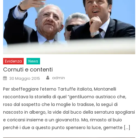
Evidenza
News
Cornuti e contenti
Author
Posted
admin
30 Maggio 2015
on
Per sbeffeggiare l’eterno Tartuffe italiota, Montanelli
raccontava la storiella di quel “gentiluomo austriaco che,
roso dal sospetto che la moglie lo tradisse, la seguì di
nascosto in albergo, la vide dal buco della serratura spogliarsi
e coricarsi insieme a un giovanotto. Ma, rimasto al buio
perché i due a questo punto spensero la luce, gemette […]