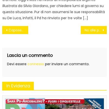
illustrata da Silvia Giordano, per chiedere lumi al governo su
questa situazione. Pur di non assumersi le sue responsabilità
su De Luca, infatti, il Pd ha rinviato per tre volte […]
Navigazione
Caposele-Le motivazioni del sequestro preventivo del parcheggio multipiano
No alle privatizzazioni!
articoli
Lascia un commento
Devi essere
connesso
per inviare un commento.
In Evidenza