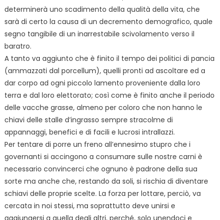
determinerà uno scadimento della qualità della vita, che
sarà di certo la causa di un decremento demografico, quale
segno tangibile di un inarrestabile scivolamento verso il
baratro.
A tanto va aggiunto che è finito il tempo dei politici di pancia
(ammazzati dal porcellum), quelli pronti ad ascoltare ed a
dar corpo ad ogni piccolo lamento proveniente dalla loro
terra e dal loro elettorato; così come è finito anche il periodo
delle vacche grasse, almeno per coloro che non hanno le
chiavi delle stalle d’ingrasso sempre stracolme di
appannaggi, benefici e di facili e lucrosi intrallazzi.
Per tentare di porre un freno all’ennesimo stupro che i
governanti si accingono a consumare sulle nostre carni è
necessario convincerci che ognuno è padrone della sua
sorte ma anche che, restando da soli, si rischia di diventare
schiavi delle proprie scelte. La forza per lottare, perciò, va
cercata in noi stessi, ma soprattutto deve unirsi e
aggiungersi a quella degli altri, perché, solo unendoci e