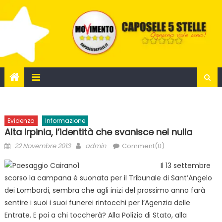
Skip
to
content
Evidenza
Informazione
Alta Irpinia, l’identità che svanisce nel nulla
Posted
Author
22 Novembre 2013
admin
Comment(0)
on
Il 13 settembre
scorso la campana è suonata per il Tribunale di Sant’Angelo
dei Lombardi, sembra che agli inizi del prossimo anno farà
sentire i suoi i suoi funerei rintocchi per l’Agenzia delle
Entrate. E poi a chi toccherà? Alla Polizia di Stato, alla