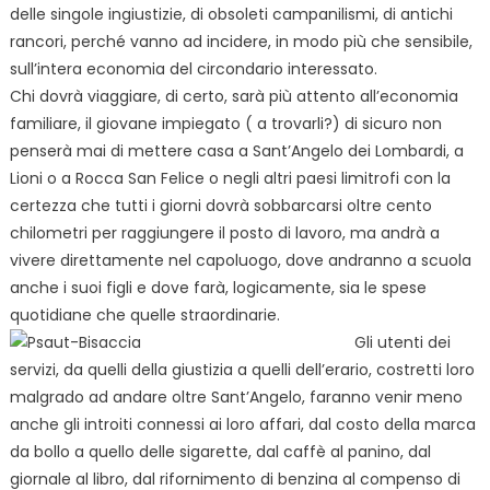
delle singole ingiustizie, di obsoleti campanilismi, di antichi
rancori, perché vanno ad incidere, in modo più che sensibile,
sull’intera economia del circondario interessato.
Chi dovrà viaggiare, di certo, sarà più attento all’economia
familiare, il giovane impiegato ( a trovarli?) di sicuro non
penserà mai di mettere casa a Sant’Angelo dei Lombardi, a
Lioni o a Rocca San Felice o negli altri paesi limitrofi con la
certezza che tutti i giorni dovrà sobbarcarsi oltre cento
chilometri per raggiungere il posto di lavoro, ma andrà a
vivere direttamente nel capoluogo, dove andranno a scuola
anche i suoi figli e dove farà, logicamente, sia le spese
quotidiane che quelle straordinarie.
Gli utenti dei
servizi, da quelli della giustizia a quelli dell’erario, costretti loro
malgrado ad andare oltre Sant’Angelo, faranno venir meno
anche gli introiti connessi ai loro affari, dal costo della marca
da bollo a quello delle sigarette, dal caffè al panino, dal
giornale al libro, dal rifornimento di benzina al compenso di