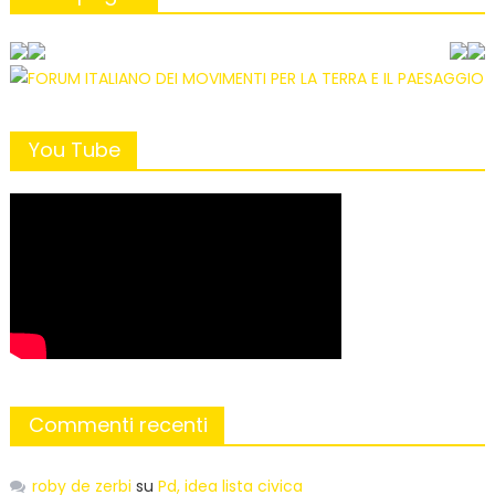
You Tube
Commenti recenti
roby de zerbi
su
Pd, idea lista civica