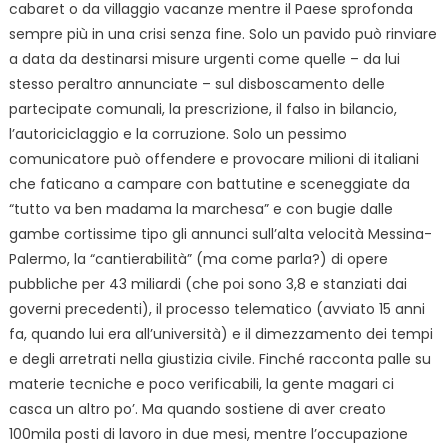
cabaret o da villaggio vacanze mentre il Paese sprofonda
sempre più in una crisi senza fine. Solo un pavido può rinviare
a data da destinarsi misure urgenti come quelle – da lui
stesso peraltro annunciate – sul disboscamento delle
partecipate comunali, la prescrizione, il falso in bilancio,
l’autoriciclaggio e la corruzione. Solo un pessimo
comunicatore può offendere e provocare milioni di italiani
che faticano a campare con battutine e sceneggiate da
“tutto va ben madama la marchesa” e con bugie dalle
gambe cortissime tipo gli annunci sull’alta velocità Messina-
Palermo, la “cantierabilità” (ma come parla?) di opere
pubbliche per 43 miliardi (che poi sono 3,8 e stanziati dai
governi precedenti), il processo telematico (avviato 15 anni
fa, quando lui era all’università) e il dimezzamento dei tempi
e degli arretrati nella giustizia civile. Finché racconta palle su
materie tecniche e poco verificabili, la gente magari ci
casca un altro po’. Ma quando sostiene di aver creato
100mila posti di lavoro in due mesi, mentre l’occupazione