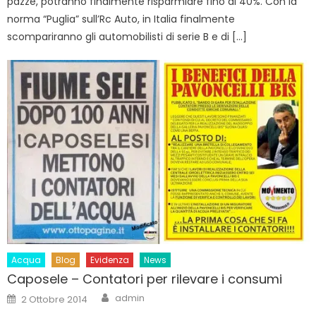
pazze, potranno finalmente risparmiare fino al 40%. Con la
norma “Puglia” sull’Rc Auto, in Italia finalmente
scompariranno gli automobilisti di serie B e di […]
Acqua
Blog
Evidenza
News
Caposele – Contatori per rilevare i consumi
Author
Posted
admin
2 Ottobre 2014
on