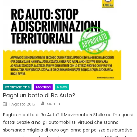
Informazione
Mobilità
News
Paghi un botto di Rc Auto?
Author
Posted
admin
1 Agosto 2015
on
Paghi un botto di Rc Auto? Il Movimento 5 Stelle ce l’ha quasi
fatta! Grazie a noi gli automobilisti virtuosi che stanno
sborsando migliaia di euro ogni anno per polizze assicurative