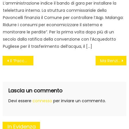
L’amministrazione indice il bando di gara per installare la
telelettura interna. La struttura commissariale della
Pavoncelli finanzia il Comune per controllare l’Aqp. Malanga:
Ridurre i consumi per economicizzare il sistema e
monitorare le perdite”. Per la prima volta dopo più di un
secolo dalla ratifica della convenzione con l’Acquedotto
Pugliese per il trasferimento dell’acqua, il […]
Navigazione
Il “Pacco” giustizia, di Antonio Di Pietro
Ma Renzi è adatto a governare?
articoli
Lascia un commento
Devi essere
connesso
per inviare un commento.
In Evidenza