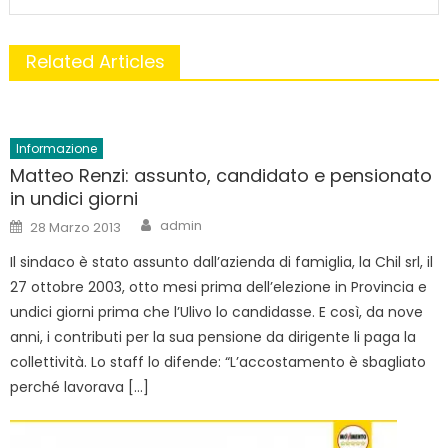
Related Articles
Informazione
Matteo Renzi: assunto, candidato e pensionato
in undici giorni
Author
Posted
admin
28 Marzo 2013
on
Il sindaco è stato assunto dall’azienda di famiglia, la Chil srl, il
27 ottobre 2003, otto mesi prima dell’elezione in Provincia e
undici giorni prima che l’Ulivo lo candidasse. E così, da nove
anni, i contributi per la sua pensione da dirigente li paga la
collettività. Lo staff lo difende: “L’accostamento è sbagliato
perché lavorava […]