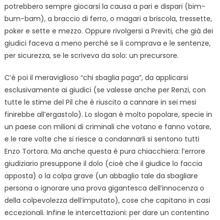
potrebbero sempre giocarsi la causa a pari e dispari (bim-
bum-bam), a braccio di ferro, o magari a briscola, tressette,
poker e sette e mezzo. Oppure rivolgersi a Previti, che già dei
giudici faceva a meno perché se li comprava e le sentenze,
per sicurezza, se le scriveva da solo: un precursore.
C’è poi il meraviglioso “chi sbaglia paga”, da applicarsi
esclusivamente ai giudici (se valesse anche per Renzi, con
tutte le stime del Pil che è riuscito a cannare in sei mesi
finirebbe all’ergastolo). Lo slogan è molto popolare, specie in
un paese con milioni di criminali che votano e fanno votare,
e le rare volte che si riesce a condannarli si sentono tutti
Enzo Tortora. Ma anche questa è pura chiacchiera: l’errore
giudiziario presuppone il dolo (cioè che il giudice lo faccia
apposta) o la colpa grave (un abbaglio tale da sbagliare
persona o ignorare una prova gigantesca dell’innocenza o
della colpevolezza dell’imputato), cose che capitano in casi
eccezionali. Infine le intercettazioni: per dare un contentino