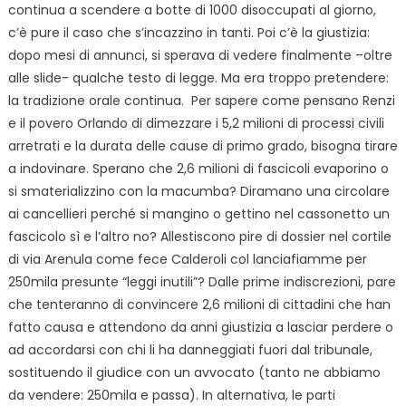
continua a scendere a botte di 1000 disoccupati al giorno,
c’è pure il caso che s’incazzino in tanti. Poi c’è la giustizia:
dopo mesi di annunci, si sperava di vedere finalmente –oltre
alle slide- qualche testo di legge. Ma era troppo pretendere:
la tradizione orale continua. Per sapere come pensano Renzi
e il povero Orlando di dimezzare i 5,2 milioni di processi civili
arretrati e la durata delle cause di primo grado, bisogna tirare
a indovinare. Sperano che 2,6 milioni di fascicoli evaporino o
si smaterializzino con la macumba? Diramano una circolare
ai cancellieri perché si mangino o gettino nel cassonetto un
fascicolo sì e l’altro no? Allestiscono pire di dossier nel cortile
di via Arenula come fece Calderoli col lanciafiamme per
250mila presunte “leggi inutili”? Dalle prime indiscrezioni, pare
che tenteranno di convincere 2,6 milioni di cittadini che han
fatto causa e attendono da anni giustizia a lasciar perdere o
ad accordarsi con chi li ha danneggiati fuori dal tribunale,
sostituendo il giudice con un avvocato (tanto ne abbiamo
da vendere: 250mila e passa). In alternativa, le parti