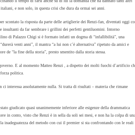
icinando il tempo di farsi anche su di lui la domanda che ha dannato tanti altri
italiani, e non solo, in questa crisi che dura da ormai sei anni.
r scontato la risposta da parte delle artiglierie dei Renzi-fan, diventati oggi co
 e insultanti da far sembrare i grillini dei perfetti gentiluomini. Intorno
ilino di Palazzo Chigi si è formato infatti un dogma di “infallibilità”, una
 “durerà venti anni”, il mantra “a lui non c’è alternativa” ripetuto da amici e
 de “la fine della storia”, presto smentito dalla storia stessa.
 governo. E al momento Matteo Renzi , a dispetto dei molti fuochi d’artificio c
forza politica.
i interessa assolutamente nulla. Si tratta di risultati – materia che rimane
to stato giudicato quasi unanimemente inferiore alle esigenze della drammatica
ere in conto, visto che Renzi è in sella da soli sei mesi, e non ha la colpa di un
e la inadeguatezza del metodo con cui il premier si sta confrontando con le reali