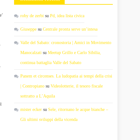
e’
roby de zerbi
su
Pd, idea lista civica
Giuseppe
su
Centrale pronta serve un’intesa
Valle del Sabato: cronostoria | Amici in Movimento
o
Manocalzati
su
Meetup Grillo e Carlo Sibilia,
continua battaglia Valle del Sabato
e
Panem et circenses. La ludopatia ai tempi della crisi
| Contropiano
su
Videolotterie, il tesoro fiscale
sottratto a L’Aquila
l
mister ecker
su
Sele, ritornano le acque bianche –
Gli ultimi sviluppi della vicenda