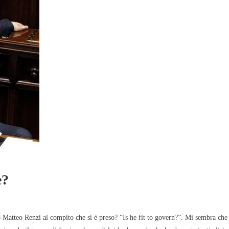
rmazione
News
Evidenza
Informazione
MoVimento
leno? Avanzano tre liste per
Andiamo al governo per cambiare il P
orgenti
e?
 Matteo Renzi al compito che si è preso? “Is he fit to govern?”. Mi sembra che 