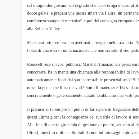
sul disagio dei giovani, sul degrado che alcol droga e bassi affi
docce gelate, e prepara una mossa smart via l’altra, un permane
conferenza stampa di mercoledì e poi del convegno europeo di ve
alla Sylicon Valley.
Ma soprattutto sembra non aver mai albergato nella sua testa l’i
Forse di una idea di unità nazionale che non sia solo il suo patto
Roosvelt fece i lavori pubblici, Marshall finanziò la ripresa eu
concorrere, ha in mente una chiamata alla responsabilità di lav
automaticamente fuori dal suo inarrestabile presenzialismo? Si
messi la gente che li ha ricevuti? Sotto il materasso? Ha saldat
concretamente e generosamente aiutato lo abbiamo mai visto par
Il premier si fa sempre un punto di far sapere di fregarsene dell
questi ultimi giorni la conseguenze del suo stile di lavoro si son
Alla fine di questa girandola di gestione di potere, arrivato al d
filtrati, messi in ordine e limitati da uomini più saggi e più ve