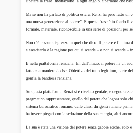
ripetere la frase “mediazione” a ogni angolo. Speriamo che bast
Ma se non ha parlato di politica estera, Renzi ha però fatto un
una nuova generazione al potere”. E questa frase è in fondo il v
formale, materiale, riconoscibile in una serie di posizioni per sé e
Non c’é nessun disprezzo in quel che dico. Il potere è l’anima 
e esercitarlo è la ragione per cui si scende – o non si scende – in
E nella piattaforma renziana, fin dall’inizio, il potere ha un r
fatto con maniere decise. Obiettivo del tutto legittimo, parte de
gonfia la bandiera renziana.
Su questa piattaforma Renzi si è rivelato geniale, e degno erede
pragmatico rappresentante, quello del potere che logora solo chi
sistema burocratico romano, delle classi dirigenti italiane prima 
ha invece piegati con la seduzione della sua energia, altri anco
La sua è stata una visione del potere senza gabbie etiche, solo e