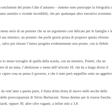
le conclusioni del primo Cdm d’autunno – insieme sono purtroppo la fotografia 
mo assistito a vicende incredibili, che per qualunque altro esecutivo avremmo
i meno serio di un premier che su un argomento così delicato per le famiglie e l
 al suo ministro; un premier che pochi giorni prima di proporre questa riforma
”
, salvo poi ritirare l’intero progetto evidentemente non pronto, con la flebile
o lo stesso travaglio di quella della scuola, con un ministro, Poletti, che un
re di un tema, l’abolizione o meno dell’articolo 18, che ha a lungo diviso il
er capire cosa ne pensa il governo, e che è stato però seppellito sotto un aggettiv
 da vent’anni a questa parte, è finita dritta dritta di nuovo nelle secche dello
 delle preoccupazioni di Silvio Berlusconi. Stesso destino per le risorse fresche,
ardi, oppure 30, altre cifre vaganti, a infine solo a 3,8.