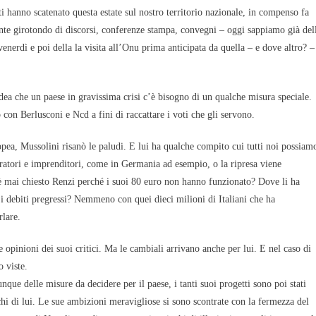
tti hanno scatenato questa estate sul nostro territorio nazionale, in compenso fa
nte girotondo di discorsi, conferenze stampa, convegni – oggi sappiamo già del
nerdì e poi della la visita all’Onu prima anticipata da quella – e dove altro? –
dea che un paese in gravissima crisi c’è bisogno di un qualche misura speciale.
 con Berlusconi e Ncd a fini di raccattare i voti che gli servono.
ropea, Mussolini risanò le paludi. E lui ha qualche compito cui tutti noi possiam
oratori e imprenditori, come in Germania ad esempio, o la ripresa viene
 è mai chiesto Renzi perché i suoi 80 euro non hanno funzionato? Dove li ha
o i debiti pregressi? Nemmeno con quei dieci milioni di Italiani che ha
lare.
e opinioni dei suoi critici. Ma le cambiali arrivano anche per lui. E nel caso di
o viste.
unque delle misure da decidere per il paese, i tanti suoi progetti sono poi stati
cchi di lui. Le sue ambizioni meravigliose si sono scontrate con la fermezza del