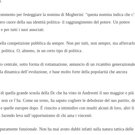
i.
 commento per festeggiare la nomina di Mogherini: “questa nomina indica che c’
ero cuore della sua identità politica- il raggiungimento del potere. Un potere
 per tutti i suoi associati.
della competizione pubblica da sempre. Non per tutti, non sempre, ma afferrarl
 politica. O, almeno, in un certo tipo di politica .
uolo centrale, sotto forma di rottamazione, annuncio di un ricambio generazional
lla dinamica dell’evoluzione, e base molto forte della popolarità che ancora
 di quella grande scuola della Dc che ha visto in Andreotti il suo maggior e più
 non ce l’ha. Come un treno, ha saputo cogliere le debolezze del suo partito, de
e quelle europee dopo. È riuscito a intimidire con insulti alcuni di loro, altri li
ra facendo leva sull’opportunismo di chi ama i vincenti.
 puramente funzionale. Non ha mai avuto dubbi infatti sulla natura tattica delle