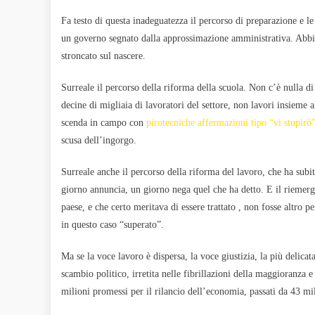
Fa testo di questa inadeguatezza il percorso di preparazione e 
un governo segnato dalla approssimazione amministrativa. Abbia
stroncato sul nascere.
Surreale il percorso della riforma della scuola. Non c’è nulla d
decine di migliaia di lavoratori del settore, non lavori insieme
scenda in campo con
pirotecniche affermazioni tipo “vi stupirò
scusa dell’ingorgo.
Surreale anche il percorso della riforma del lavoro, che ha subit
giorno annuncia, un giorno nega quel che ha detto. E il riemerge
paese, e che certo meritava di essere trattato , non fosse altro p
in questo caso “superato”.
Ma se la voce lavoro è dispersa, la voce giustizia, la più delicata
scambio politico, irretita nelle fibrillazioni della maggioranza e
milioni promessi per il rilancio dell’economia, passati da 43 mili