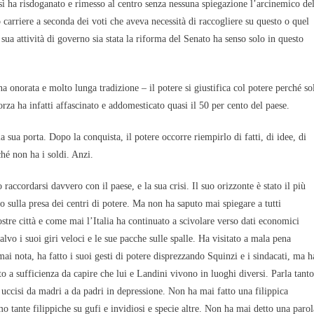
osì ha risdoganato e rimesso al centro senza nessuna spiegazione l’arcinemico de
to carriere a seconda dei voti che aveva necessità di raccogliere su questo o quel
sua attività di governo sia stata la riforma del Senato ha senso solo in questo
a onorata e molto lunga tradizione – il potere si giustifica col potere perché so
rza ha infatti affascinato e addomesticato quasi il 50 per cento del paese.
 sua porta. Dopo la conquista, il potere occorre riempirlo di fatti, di idee, di
hé non ha i soldi. Anzi.
accordarsi davvero con il paese, e la sua crisi. Il suo orizzonte è stato il più
ato sulla presa dei centri di potere. Ma non ha saputo mai spiegare a tutti
stre città e come mai l’Italia ha continuato a scivolare verso dati economici
vo i suoi giri veloci e le sue pacche sulle spalle. Ha visitato a mala pena
ai nota, ha fatto i suoi gesti di potere disprezzando Squinzi e i sindacati, ma h
 a sufficienza da capire che lui e Landini vivono in luoghi diversi. Parla tanto
i uccisi da madri a da padri in depressione. Non ha mai fatto una filippica
mo tante filippiche su gufi e invidiosi e specie altre. Non ha mai detto una parol