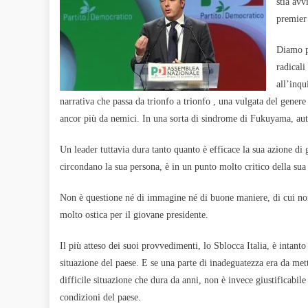
stia avv
premier 
Diamo pe
radicali
all’inqu
narrativa che passa da trionfo a trionfo , una vulgata del genere
ancor più da nemici. In una sorta di sindrome di Fukuyama, autore
Un leader tuttavia dura tanto quanto è efficace la sua azione di
circondano la sua persona, è in un punto molto critico della sua 
Non è questione né di immagine né di buone maniere, di cui non c
molto ostica per il giovane presidente.
Il più atteso dei suoi provvedimenti, lo Sblocca Italia, è intan
situazione del paese. E se una parte di inadeguatezza era da mett
difficile situazione che dura da anni, non è invece giustificabil
condizioni del paese.