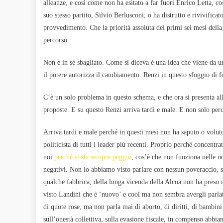
alleanze, e così come non ha esitato a far fuori Enrico Letta, c
suo stesso partito, Silvio Berlusconi; o ha distrutto e rivivifica
provvedimento. Che la priorità assoluta dei primi sei mesi della 
percorso.
Non è in sé sbagliato. Come si diceva è una idea che viene da un
il potere autorizza il cambiamento. Renzi in questo sfoggio di fo
C’è un solo problema in questo schema, e che ora si presenta alla
proposte. E su questo Renzi arriva tardi e male. E non solo perc
Arriva tardi e male perché in questi mesi non ha saputo o voluto r
politicista di tutti i leader più recenti. Proprio perché concentr
noi
perché si sta sempre peggio
, cos’è che non funziona nelle no
negativi. Non lo abbiamo visto parlare con nessun poveraccio, sal
qualche fabbrica, della lunga vicenda della Alcoa non ha preso m
visto Landini che è ‘nuovo’ e cool ma non sembra avergli parlato
di quote rose, ma non parla mai di aborto, di diritti, di bambin
sull’onestà collettiva, sulla evasione fiscale, in compenso abbia