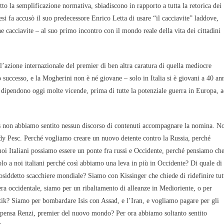
to la semplificazione normativa, sbiadiscono in rapporto a tutta la retorica dei
esi fa accusò il suo predecessore Enrico Letta di usare “il cacciavite” laddove,
he cacciavite – al suo primo incontro con il mondo reale della vita dei cittadini
’azione internazionale del premier di ben altra caratura di quella mediocre
successo, e la Mogherini non è né giovane – solo in Italia si è giovani a 40 an
o dipendono oggi molte vicende, prima di tutte la potenziale guerra in Europa, 
es non abbiamo sentito nessun discorso di contenuti accompagnare la nomina. N
ady Pesc. Perché vogliamo creare un nuovo detente contro la Russia, perché
i Italiani possiamo essere un ponte fra russi e Occidente, perché pensiamo che
olo a noi italiani perché così abbiamo una leva in più in Occidente? Di quale di
cosiddetto scacchiere mondiale? Siamo con Kissinger che chiede di ridefinire tut
era occidentale, siamo per un ribaltamento di alleanze in Medioriente, o per
litik? Siamo per bombardare Isis con Assad, e l’Iran, e vogliamo pagare per gli
a pensa Renzi, premier del nuovo mondo? Per ora abbiamo soltanto sentito