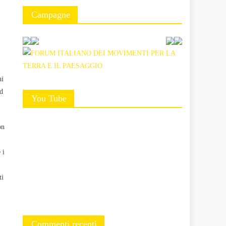
Campagne
ni
ad
You Tube
on
 i
ti
Commenti recenti