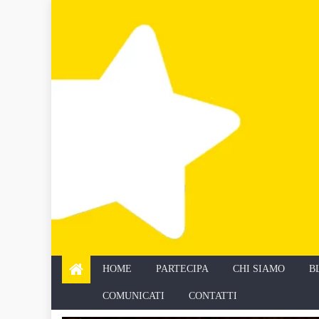
Skip
to
content
HOME
PARTECIPA
CHI SIAMO
B
COMUNICATI
CONTATTI