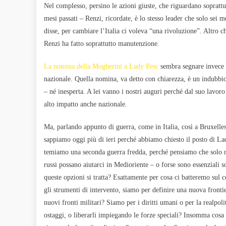
Nel complesso, persino le azioni giuste, che riguardano soprattut
mesi passati – Renzi, ricordate, è lo stesso leader che solo sei m
disse, per cambiare l’Italia ci voleva “una rivoluzione”. Altro c
Renzi ha fatto soprattutto manutenzione.
La nomina della Mogherini a Lady Pesc
sembra segnare invece l
nazionale. Quella nomina, va detto con chiarezza, è un indubbio 
– né inesperta. A lei vanno i nostri auguri perché dal suo lavor
alto impatto anche nazionale.
Ma, parlando appunto di guerra, come in Italia, così a Bruxell
sappiamo oggi più di ieri perché abbiamo chiesto il posto di L
temiamo una seconda guerra fredda, perché pensiamo che solo no
russi possano aiutarci in Medioriente – o forse sono essenziali s
queste opzioni si tratta? Esattamente per cosa ci batteremo sul 
gli strumenti di intervento, siamo per definire una nuova fronti
nuovi fronti militari? Siamo per i diritti umani o per la realpo
ostaggi, o liberarli impiegando le forze speciali? Insomma cos