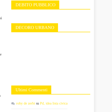
DEBITO PUBBLICO
sì
DECORO URBANO
he
Ultimi Commenti
a
roby de zerbi
su
Pd, idea lista civica