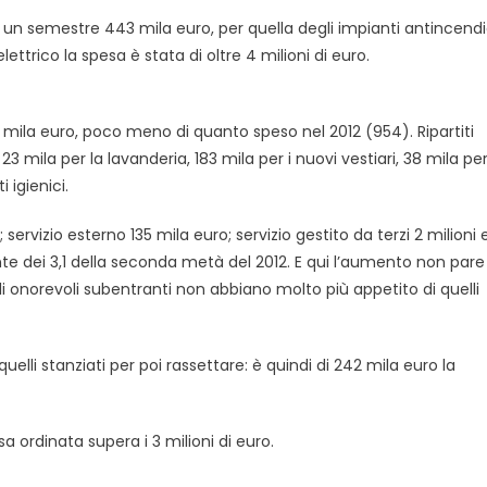
n un semestre 443 mila euro, per quella degli impianti antincend
ttrico la spesa è stata di oltre 4 milioni di euro.
 mila euro, poco meno di quanto speso nel 2012 (954). Ripartiti
23 mila per la lavanderia, 183 mila per i nuovi vestiari, 38 mila pe
 igienici.
; servizio esterno 135 mila euro; servizio gestito da terzi 2 milioni 
onte dei 3,1 della seconda metà del 2012. E qui l’aumento non pare
li onorevoli subentranti non abbiano molto più appetito di quelli
uelli stanziati per poi rassettare: è quindi di 242 mila euro la
esa ordinata supera i 3 milioni di euro.