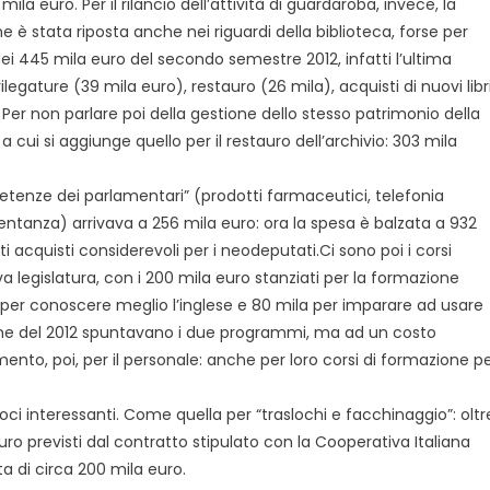
la euro. Per il rilancio dell’attività di guardaroba, invece, la
 è stata riposta anche nei riguardi della biblioteca, forse per
dei 445 mila euro del secondo semestre 2012, infatti l’ultima
rilegature (39 mila euro), restauro (26 mila), acquisti di nuovi libr
 Per non parlare poi della gestione dello stesso patrimonio della
a cui si aggiunge quello per il restauro dell’archivio: 303 mila
etenze dei parlamentari” (prodotti farmaceutici, telefonia
ntanza) arrivava a 256 mila euro: ora la spesa è balzata a 932
 acquisti considerevoli per i neodeputati.Ci sono poi i corsi
va legislatura, con i 200 mila euro stanziati per la formazione
o per conoscere meglio l’inglese e 80 mila per imparare ad usare
ne del 2012 spuntavano i due programmi, ma ad un costo
nto, poi, per il personale: anche per loro corsi di formazione p
ci interessanti. Come quella per “traslochi e facchinaggio”: oltr
euro previsti dal contratto stipulato con la Cooperativa Italiana
a di circa 200 mila euro.