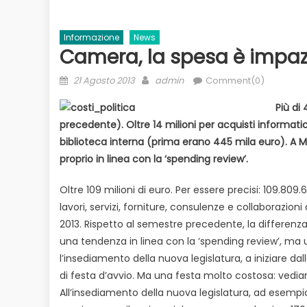
Informazione
News
Camera, la spesa è impaz
Posted
Author
21 Agosto 2013
admin
Comment(0)
on
Più di 
precedente). Oltre 14 milioni per acquisti informatici 
biblioteca interna (prima erano 445 mila euro). A Mo
proprio in linea con la ‘spending review’.
Evidenza
Informazione
News
to
Bilancio in consiglio con un occhio
Oltre 109 milioni di euro. Per essere precisi: 109.80
Ecologia
E
 il
alle urne
lavori, servizi, forniture, consulenze e collaborazio
Duro attacco
2013. Rispetto al semestre precedente, la differenza
dai Paesi de
una tendenza in linea con la ‘spending review’, ma
rischio
l’insediamento della nuova legislatura, a iniziare da
di festa d’avvio. Ma una festa molto costosa: vediam
All’insediamento della nuova legislatura, ad esempio,