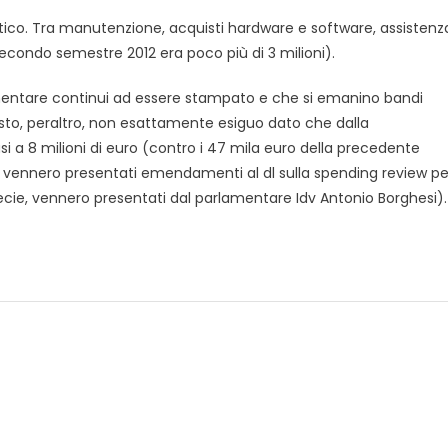
tico. Tra manutenzione, acquisti hardware e software, assistenz
l secondo semestre 2012 era poco più di 3 milioni).
rlamentare continui ad essere stampato e che si emanino bandi
costo, peraltro, non esattamente esiguo dato che dalla
i a 8 milioni di euro (contro i 47 mila euro della precedente
ra vennero presentati emendamenti al dl sulla spending review pe
specie, vennero presentati dal parlamentare Idv Antonio Borghesi).