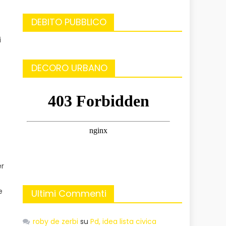
DEBITO PUBBLICO
i
DECORO URBANO
er
e
Ultimi Commenti
roby de zerbi
su
Pd, idea lista civica