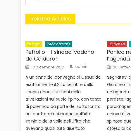
Related Articles
Energia
Informazione
Evidenza
Petrolio – I sindaci vadano
Panico n
da Caldoro!
l’agenda
Author
Posted
Posted
admin
13 Dicembre 2013
26 Sette
on
on
A un anno dal convegno di Gesualdo,
Segnatevi q
esattamente il 22 dicembre dello
Già che ci 
scorso anno, sui rischi delle
un’agenda.
trivellazioni sul suolo irpino, con tanto
perdete l’ag
di polemica da parte del sottoscritto
parola“agen
nei confronti dei sindaci dell’Alta
chiave di vo
Irpinia e della valle dell’Ufita che
spinose ques
avevano quasi tutti disertato
attesa di co