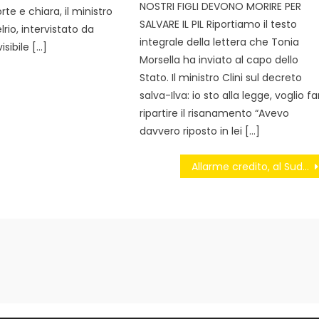
NOSTRI FIGLI DEVONO MORIRE PER
rte e chiara, il ministro
SALVARE IL PIL Riportiamo il testo
rio, intervistato da
integrale della lettera che Tonia
visibile […]
Morsella ha inviato al capo dello
Stato. Il ministro Clini sul decreto
salva-Ilva: io sto alla legge, voglio fa
ripartire il risanamento “Avevo
davvero riposto in lei […]
Allarme credito, al Sud su il rischio usura