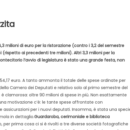
zita
4,3 milioni di euro per la ristorazione (contro i 3,2 del semestre
(rispetto ai precedenti tre milioni). Altri 3,3 milioni per la
ntecitorio l’avvio di legislatura è stato una grande festa, non
Evidenza
Informazione
News
Acque sempre agitate tra i
9.654,17 euro. A tanto ammonta il totale delle spese ordinate per
videnza
Informazione
democratici di Caposele
ni della Camera dei Deputati e relativo solo al primo semestre del
 al biologico italiano
 è clamorosa: oltre 90 milioni di spese in più. Non esattamente
l Nord. Il settore è a
 una motivazione c’è: le tante spese affrontate con
lle assicurazioni per i nuovi deputati. Insomma, è stata una speci
ola in dettaglio.
Guardaroba, cerimoniale e biblioteca
 per prima cosa ci si è rivolti a tre diverse società fotografiche