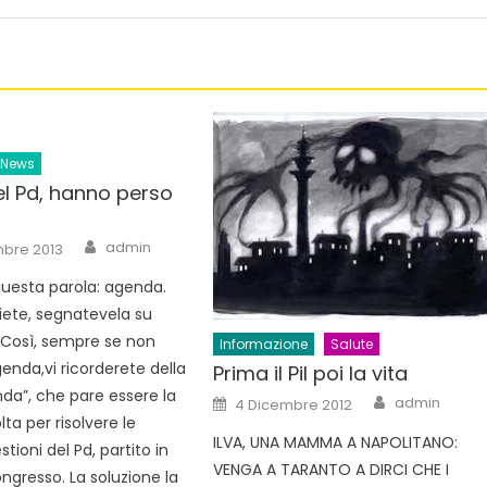
News
el Pd, hanno perso
Author
admin
mbre 2013
uesta parola: agenda.
siete, segnatevela su
 Così, sempre se non
Informazione
Salute
enda,vi ricorderete della
Prima il Pil poi la vita
da”, che pare essere la
Author
Posted
admin
4 Dicembre 2012
on
lta per risolvere le
ILVA, UNA MAMMA A NAPOLITANO:
tioni del Pd, partito in
VENGA A TARANTO A DIRCI CHE I
ngresso. La soluzione la