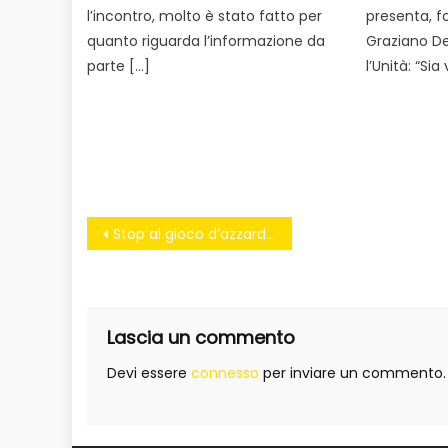
l’incontro, molto è stato fatto per
presenta, fo
quanto riguarda l’informazione da
Graziano Del
parte […]
l’Unità: “Sia 
Navigazione
Stop al gioco d’azzardo nei centri urbani, il Tar dà ragione a Reggio Emilia
articoli
Lascia un commento
Devi essere
connesso
per inviare un commento.