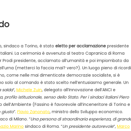
ndo
o, sindaco a Torino, è stato
eletto per acclamazione
presidente
 italiani. La cerimonia è avvenuta al teatro Capranica di Roma
er Prodi presidente, acclamato all’umanità e poi impiombato da
ll’urna (metterci la faccia mai? vero?). Un luogo pieno di ricordi
Evidenza
Informazione
News
ino, come nelle mai dimenticate democrazie socialiste, si è
Acque sempre agitate tra i
videnza
Informazione
mo solo al comando è stato scelto nell’entusiasmo generale. Un
democratici di Caposele
a salda
“,
Michele Zuin
, delegato all’Innovazione dell’ANCI e
 al biologico italiano
profilo istituzionale, senso dello Stato. Per i sindaci italiani Piero
l Nord. Il settore è a
ro dell’Ambiente (Fassino è favorevole all’inceneritore di Torino e
 giusto
”.
Flavio Zanonato
, ministro dello Sviluppo economico.
daco di Milano. “
Una persona di straordinaria esperienza, di grand
nazio Marino
sindaco di Roma. “
Un presidente autorevole
“,
Marco