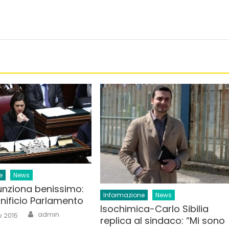
e
News
 funziona benissimo:
Informazione
News
ronificio Parlamento
Isochimica-Carlo Sibilia
Author
admin
o 2015
replica al sindaco: “Mi sono