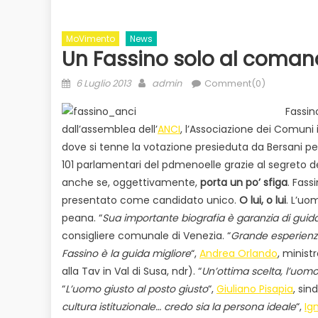
MoVimento
News
Un Fassino solo al coma
Posted
Author
6 Luglio 2013
admin
Comment(0)
on
Fassin
dall’assemblea dell’
ANCI
, l’Associazione dei Comuni
dove si tenne la votazione presieduta da Bersani p
101 parlamentari del pdmenoelle grazie al segreto de
Evidenza
Informazione
News
to
anche se, oggettivamente,
porta un po’ sfiga
. Fass
Bilancio in consiglio con un occhio
Ecologia
E
 il
presentato come candidato unico.
O lui, o lui
. L’uo
alle urne
peana. “
Sua importante biografia è garanzia di guid
Duro attacco
consigliere comunale di Venezia. “
Grande esperienza, 
dai Paesi de
Fassino è la guida migliore
“,
Andrea Orlando
, minist
rischio
alla Tav in Val di Susa, ndr). “
Un’ottima scelta, l’uomo
“
L’uomo giusto al posto giusto
“,
Giuliano Pisapia
, sin
cultura istituzionale… credo sia la persona ideale
“,
Ig