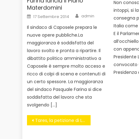
Farina lancia il Piano
Non conosc
Materdomini
intoppi, si 
Author
Posted
admin
17 Settembre 2014
consegna pu
on
Italia come 
Il sindaco di Caposele prepara le
E il Parlame
nuove opere pubbliche.La
all’occhiello
maggioranza è soddisfatta del
con appena 
lavoro svolto e pronta a ripartire. Il
Presidente L
dibattito politico amministrativo a
convocato u
Caposele è sempre molto acceso e
Presidenza 
ricco di colpi di scena e contenuti di
un certo spessore. La maggioranza
del sindaco Pasquale Farina si dice
soddisfatta del lavoro che sta
svolgendo […]
Navigazione
Tares, la petizione di Legambiente per cambiare la tassa sui rifiuti
articoli