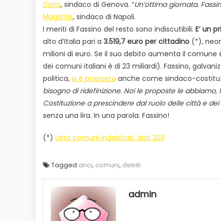
Doria
, sindaco di Genova. “
Un’ottima giornata. Fass
Magistris
, sindaco di Napoli.
I meriti di Fassino del resto sono indiscutibili.
E’ un p
alto d’Italia pari a
3.519,7 euro per cittadino
(*), neon
milioni di euro. Se il suo debito aumenta il comune
dei comuni italiani è di 23 miliardi). Fassino, galvan
politica,
si è proposto
anche come sindaco-costituzi
bisogno di ridefinizione. Noi le proposte le abbiamo, 
Costituzione a prescindere dal ruolo delle città e dei 
senza una lira. In una parola: Fassino!
(*)
Lista comuni indebitati, dati 2011
Tagged
anci
,
comuni
,
debiti
admin