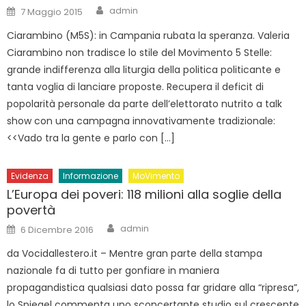
Author
Posted
admin
7 Maggio 2015
on
Ciarambino (M5S): in Campania rubata la speranza. Valeria
Ciarambino non tradisce lo stile del Movimento 5 Stelle:
grande indifferenza alla liturgia della politica politicante e
tanta voglia di lanciare proposte. Recupera il deficit di
popolarità personale da parte dell’elettorato nutrito a talk
show con una campagna innovativamente tradizionale:
<<Vado tra la gente e parlo con […]
Evidenza
Informazione
MoVimento
L’Europa dei poveri: 118 milioni alla soglie della
povertà
Author
Posted
admin
6 Dicembre 2016
on
da Vocidallestero.it – Mentre gran parte della stampa
nazionale fa di tutto per gonfiare in maniera
propagandistica qualsiasi dato possa far gridare alla “ripresa”,
lo Spiegel commenta uno sconcertante studio sul crescente