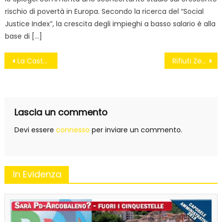
rischio di povertà in Europa. Secondo la ricerca del “Social
Justice Index”, la crescita degli impieghi a basso salario è alla
base di […]
Navigazione
La Casta e la notte del futuro ex presidente Giorgio Napolitano
Rifiuti Zero in 10 mosse. Da domenica la raccolta firme per la proposta di legge
articoli
Lascia un commento
Devi essere
connesso
per inviare un commento.
In Evidenza