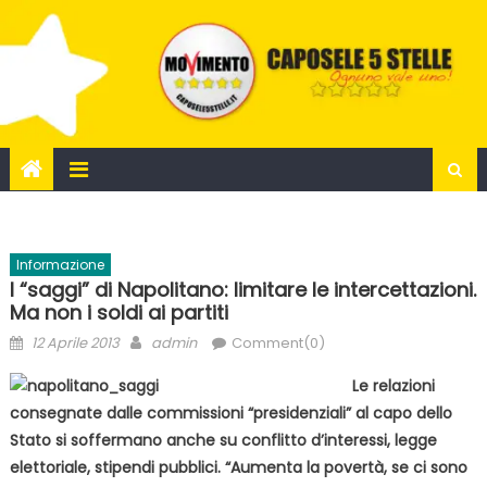
Skip
to
content
Informazione
I “saggi” di Napolitano: limitare le intercettazioni.
Ma non i soldi ai partiti
Posted
Author
12 Aprile 2013
admin
Comment(0)
on
Le relazioni
consegnate dalle commissioni “presidenziali” al capo dello
Stato si soffermano anche su conflitto d’interessi, legge
elettoriale, stipendi pubblici. “Aumenta la povertà, se ci sono