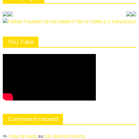
You Tube
Commenti recenti
roby de zerbi
su
Pd, idea lista civica