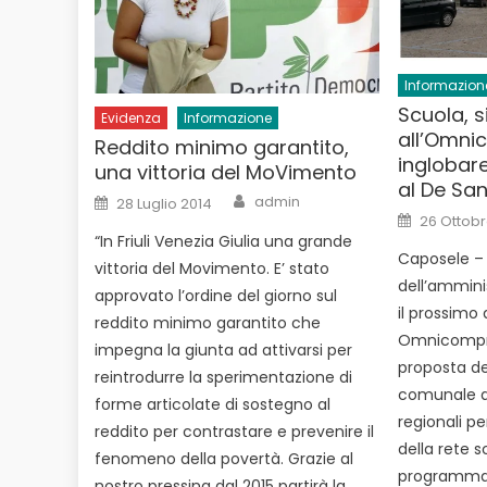
Informazion
Scuola, s
Evidenza
Informazione
all’Omni
Reddito minimo garantito,
inglobare
una vittoria del MoVimento
al De San
Author
Posted
admin
28 Luglio 2014
on
Posted
26 Ottobr
on
“In Friuli Venezia Giulia una grande
Caposele –
vittoria del Movimento. E’ stato
dell’ammini
approvato l’ordine del giorno sul
il prossimo 
reddito minimo garantito che
Omnicompren
impegna la giunta ad attivarsi per
proposta de
reintrodurre la sperimentazione di
comunale al
forme articolate di sostegno al
regionali p
reddito per contrastare e prevenire il
della rete s
fenomeno della povertà. Grazie al
programmaz
nostro pressing dal 2015 partirà la