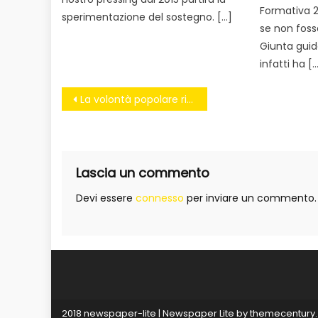
Formativa 2
sperimentazione del sostegno. […]
se non foss
Giunta guid
infatti ha [
Navigazione
La volontà popolare riposa in pace
articoli
Lascia un commento
Devi essere
connesso
per inviare un commento.
2018 newspaper-lite
|
Newspaper Lite by
themecentury
.