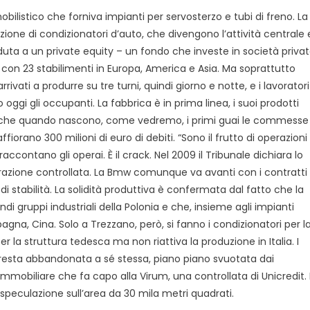
bilistico che forniva impianti per servosterzo e tubi di freno. La
zione di condizionatori d’auto, che divengono l’attività centrale 
uta a un private equity – un fondo che investe in società priva
 con 23 stabilimenti in Europa, America e Asia. Ma soprattutto
ivati a produrre su tre turni, quindi giorno e notte, e i lavoratori
 oggi gli occupanti. La fabbrica è in prima linea, i suoi prodotti
 che quando nascono, come vedremo, i primi guai le commesse
iorano 300 milioni di euro di debiti. “Sono il frutto di operazioni
ccontano gli operai. È il crack. Nel 2009 il Tribunale dichiara lo
trazione controllata. La Bmw comunque va avanti con i contratti
 stabilità. La solidità produttiva è confermata dal fatto che la
di gruppi industriali della Polonia e che, insieme agli impianti
Spagna, Cina. Solo a Trezzano, però, si fanno i condizionatori per l
r la struttura tedesca ma non riattiva la produzione in Italia. I
ca resta abbandonata a sé stessa, piano piano svuotata dai
à immobiliare che fa capo alla Virum, una controllata di Unicredit. I
a speculazione sull’area da 30 mila metri quadrati.