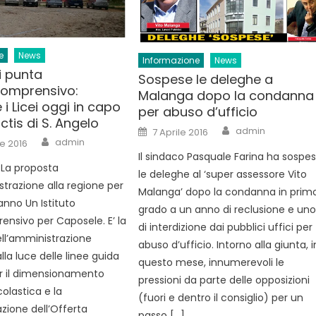
e
News
Informazione
News
i punta
Sospese le deleghe a
comprensivo:
Malanga dopo la condanna
 i Licei oggi in capo
per abuso d’ufficio
ctis di S. Angelo
Author
Posted
admin
7 Aprile 2016
on
Author
admin
e 2016
Il sindaco Pasquale Farina ha sospe
 La proposta
le deleghe al ‘super assessore Vito
strazione alla regione per
Malanga’ dopo la condanna in prim
anno Un Istituto
grado a un anno di reclusione e un
sivo per Caposele. E’ la
di interdizione dai pubblici uffici per
ll’amministrazione
abuso d’ufficio. Intorno alla giunta, i
la luce delle linee guida
questo mese, innumerevoli le
er il dimensionamento
pressioni da parte delle opposizioni
colastica e la
(fuori e dentro il consiglio) per un
ione dell’Offerta
passo […]