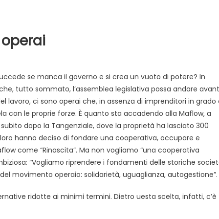
 operai
ccede se manca il governo e si crea un vuoto di potere? In
che, tutto sommato, l’assemblea legislativa possa andare avant
lavoro, ci sono operai che, in assenza di imprenditori in grado 
ela con le proprie forze. È quanto sta accadendo alla Maflow, a
Evidenza
Informazione
News
, subito dopo la Tangenziale, dove la proprietà ha lasciato 300
Acque sempre agitate tra i
videnza
Informazione
di loro hanno deciso di fondare una cooperativa, occupare e
democratici di Caposele
i-Maflow come “Rinascita”. Ma non vogliamo “una cooperativa
 al biologico italiano
mbiziosa: “Vogliamo riprendere i fondamenti delle storiche socie
l Nord. Il settore è a
i del movimento operaio: solidarietà, uguaglianza, autogestione”.
ative ridotte ai minimi termini. Dietro uesta scelta, infatti, c’è