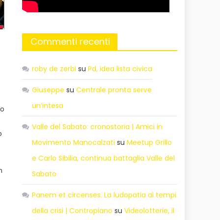
Commenti recenti
roby de zerbi
su
Pd, idea lista civica
Giuseppe
su
Centrale pronta serve
un’intesa
so
Valle del Sabato: cronostoria | Amici in
o
Movimento Manocalzati
su
Meetup Grillo
o
e Carlo Sibilia, continua battaglia Valle del
n
Sabato
Panem et circenses. La ludopatia ai tempi
della crisi | Contropiano
su
Videolotterie, il