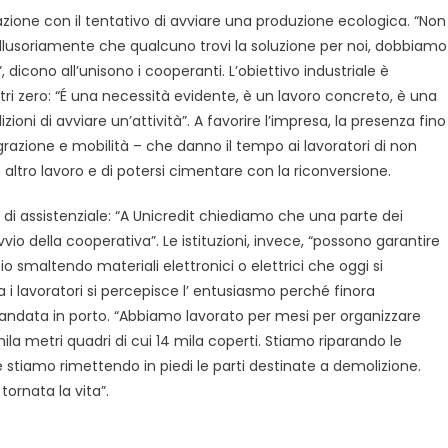
azione con il tentativo di avviare una produzione ecologica. “Non
 illusoriamente che qualcuno trovi la soluzione per noi, dobbiamo
 dicono all’unisono i cooperanti. L’obiettivo industriale è
ometri zero: “É una necessità evidente, è un lavoro concreto, è una
oni di avviare un’attività”. A favorire l’impresa, la presenza fino
egrazione e mobilità – che danno il tempo ai lavoratori di non
 altro lavoro e di potersi cimentare con la riconversione.
 di assistenziale: “A Unicredit chiediamo che una parte dei
o della cooperativa”. Le istituzioni, invece, “possono garantire
io smaltendo materiali elettronici o elettrici che oggi si
 lavoratori si percepisce l’ entusiasmo perché finora
 andata in porto. “Abbiamo lavorato per mesi per organizzare
a metri quadri di cui 14 mila coperti. Stiamo riparando le
 stiamo rimettendo in piedi le parti destinate a demolizione.
tornata la vita”.