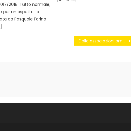
017/2018. Tutto normale,
e per un aspetto: la
ata da Pasquale Farina
…]
Dalle associazioni ambientaliste l’ultimo appello per salvare il “greening” della PAC