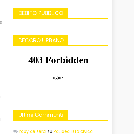
DEBITO PUBBLICO
e
te
DECORO URBANO
a
Ultimi Commenti
l
roby de zerbi
su
Pd, idea lista civica