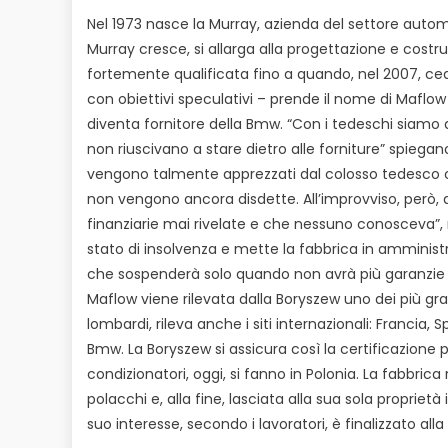
Nel 1973 nasce la Murray, azienda del settore automo
Murray cresce, si allarga alla progettazione e costru
fortemente qualificata fino a quando, nel 2007, ced
con obiettivi speculativi – prende il nome di Maflow
diventa fornitore della Bmw. “Con i tedeschi siamo arr
non riuscivano a stare dietro alle forniture” spiegano
vengono talmente apprezzati dal colosso tedesco
non vengono ancora disdette. All’improvviso, però, aff
finanziarie mai rivelate e che nessuno conosceva”, ra
stato di insolvenza e mette la fabbrica in amminis
che sospenderà solo quando non avrà più garanzie di
Maflow viene rilevata dalla Boryszew uno dei più gran
lombardi, rileva anche i siti internazionali: Francia, 
Bmw. La Boryszew si assicura così la certificazione pe
condizionatori, oggi, si fanno in Polonia. La fabbri
polacchi e, alla fine, lasciata alla sua sola propriet
suo interesse, secondo i lavoratori, è finalizzato all