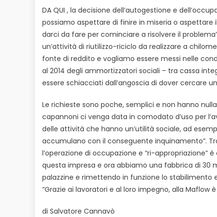
DA QUI , la decisione dell’autogestione e dell’occup
possiamo aspettare di finire in miseria o aspettare
darci da fare per cominciare a risolvere il problema”,
un’attività di riutilizzo-riciclo da realizzare a chil
fonte di reddito e vogliamo essere messi nelle condizi
al 2014 degli ammortizzatori sociali – tra cassa int
essere schiacciati dall’angoscia di dover cercare un
Le richieste sono poche, semplici e non hanno nulla
capannoni ci venga data in comodato d’uso per l’avvi
delle attività che hanno un’utilità sociale, ad esemp
accumulano con il conseguente inquinamento”. Tra i
l’operazione di occupazione e “ri-appropriazione” è
questa impresa e ora abbiamo una fabbrica di 30 mil
palazzine e rimettendo in funzione lo stabilimento e
“Grazie ai lavoratori e al loro impegno, alla Maflow è 
di Salvatore Cannavò