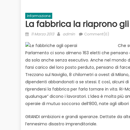
Informazione
La fabbrica la riaprono gli
Posted
Author
11 Marzo 2013
admin
Comment(0)
on
Che su
Parlamento ci sono almeno 163 eletti che pensano 
da sola anche senza esecutivo. Anche nel mondo del 
farsi carico del loro posto perduto, pensano di farc
Evidenza
Informazione
News
to
Trezzano sul Naviglio, 8 chilometri a ovest di Milano
Bilancio in consiglio con un occhio
Ecologia
E
 il
dipendenti abbandonati a se stessi. E così, alcuni 
alle urne
riprendersi la fabbrica per farla tornare in vita. R
Duro attacco
qualunque” dicono i lavoratori. L’idea è molta più a
dai Paesi de
operaie di mutuo soccorso dell’800, nate agli albor
rischio
GRANDI ambizioni e grandi speranze. Dettate da altern
l’ennesimo disastro imprenditoriale.