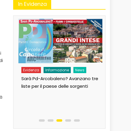
In Evidenza
i
di
Evidenza
Informazione
News
Evidenza
Sarà Pd-Arcobaleno? Avanzano tre
Andiamo al
liste per il paese delle sorgenti
Paese!
tà