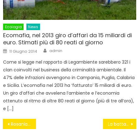
Ecologia
News
Ecomafia, nel 2013 giro d’affari da 15 miliardi di
euro. Stimati più di 80 reati al giorno
Author
Posted
admin
11 Giugno 2014
on
Come si legge nel rapporto di Legambiente sarebbero 321 i
clan coinvolti nel business della criminalità ambientale. Il
47% delle infrazioni avvengono in Campania, Puglia, Calabria
e Sicilia. L’ecomafia nel 2013 ha ‘fatturato’ 15 miliardi di euro.
Un giro d’affari che avvelena l’ambiente e l’economia
ottenuto al ritmo di oltre 80 reati al giorno (più di tre all’ora),
e […]
Navigazione
Rosania (Pd): lavoro per unire e non per dividere
La battaglia amministrativa si gioca sull’acqua
articoli