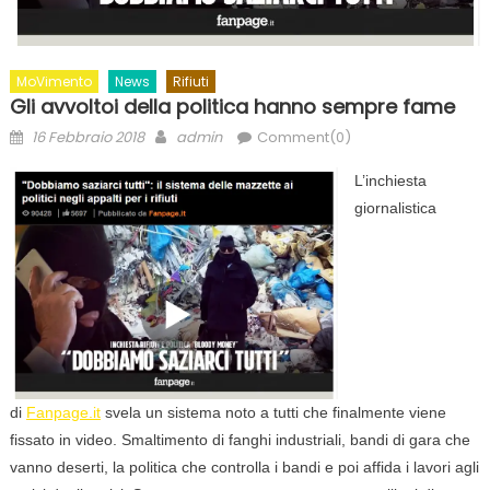
MoVimento
News
Rifiuti
Gli avvoltoi della politica hanno sempre fame
Posted
Author
16 Febbraio 2018
admin
Comment(0)
on
L’inchiesta
giornalistica
di
Fanpage.it
svela un sistema noto a tutti che finalmente viene
fissato in video. Smaltimento di fanghi industriali, bandi di gara che
vanno deserti, la politica che controlla i bandi e poi affida i lavori agli