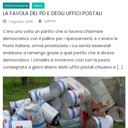
Informazione
News
LA FAVOLA DEL PD E DEGLI UFFICI POSTALI
Author
Posted
admin
1 Agosto 2015
on
C’era una volta un partito che si faceva chiamare
democratico con il pallino per i ripensamenti, e c’erano le
Poste Italiane, ormai privatizzate, i cui servizi essenziali
andarono a ramengo grazie a quel partito che si diceva
democratico. I cittadini si trovarono così con la posta
consegnata a giorni alterni. Molti uffici postali chiusero e […]