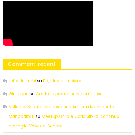
Commenti recenti
roby de zerbi
su
Pd, idea lista civica
Giuseppe
su
Centrale pronta serve un’intesa
Valle del Sabato: cronostoria | Amici in Movimento
Manocalzati
su
Meetup Grillo e Carlo Sibilia, continua
battaglia Valle del Sabato