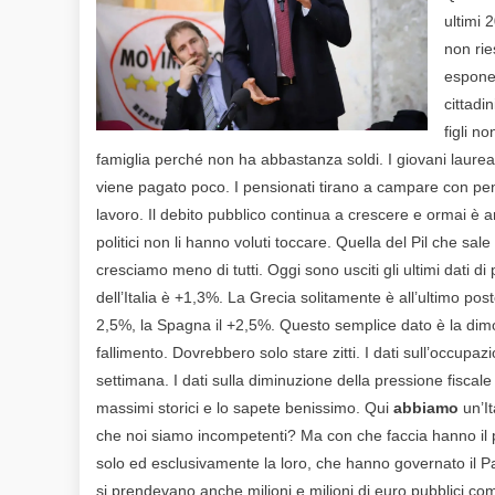
ultimi 
non rie
esponen
cittadi
figli n
famiglia perché non ha abbastanza soldi. I giovani laureat
viene pagato poco. I pensionati tirano a campare con pen
lavoro. Il debito pubblico continua a crescere e ormai è arr
politici non li hanno voluti toccare. Quella del Pil che sal
cresciamo meno di tutti. Oggi sono usciti gli ultimi dati d
dell’Italia è +1,3%. La Grecia solitamente è all’ultimo p
2,5%, la Spagna il +2,5%. Questo semplice dato è la dimo
fallimento. Dovrebbero solo stare zitti. I dati sull’occupa
settimana. I dati sulla diminuzione della pressione fiscale 
massimi storici e lo sapete benissimo. Qui
abbiamo
un’It
che noi siamo incompetenti? Ma con che faccia hanno il p
solo ed esclusivamente la loro, che hanno governato il Pa
si prendevano anche milioni e milioni di euro pubblici come