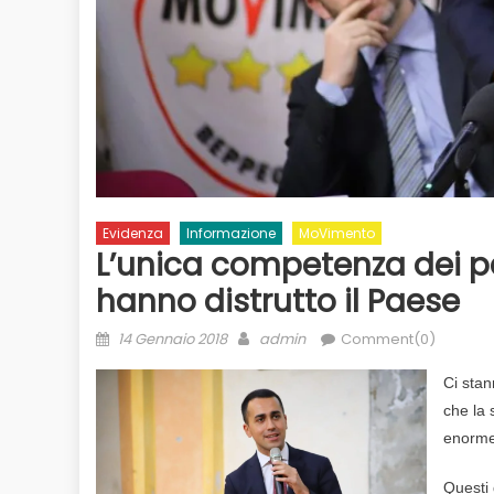
Evidenza
Informazione
MoVimento
L’unica competenza dei part
hanno distrutto il Paese
Posted
Author
14 Gennaio 2018
admin
Comment(0)
on
Ci stan
che la 
enorme:
Questi 