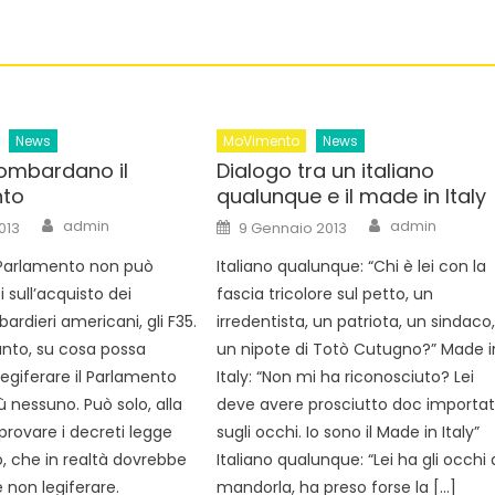
News
MoVimento
News
bombardano il
Dialogo tra un italiano
nto
qualunque e il made in Italy
Author
Author
Posted
admin
admin
013
9 Gennaio 2013
on
Il Parlamento non può
Italiano qualunque: “Chi è lei con la
 sull’acquisto dei
fascia tricolore sul petto, un
rdieri americani, gli F35.
irredentista, un patriota, un sindaco
nto, su cosa possa
un nipote di Totò Cutugno?” Made i
legiferare il Parlamento
Italy: “Non mi ha riconosciuto? Lei
ù nessuno. Può solo, alla
deve avere prosciutto doc importa
provare i decreti legge
sugli occhi. Io sono il Made in Italy”
, che in realtà dovrebbe
Italiano qualunque: “Lei ha gli occhi 
 non legiferare.
mandorla, ha preso forse la […]