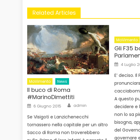
Related Articles
MoVimento
Gli F35 
Parlame
Posted
4 Luglio 2
on
E’ deciso. 
MoVimento
News
pronunciarsi
Il buco di Roma
cacciabomba
#MarinoDimettiti
A questo pu
Author
Posted
admin
6 Giugno 2015
decidere e 
on
non lo sa pi
Se Visigoti e Lanzichenecchi
bisogna, ap
tornassero nella capitale per un altro
del Governo
Sacco di Roma non troverebbero
governare e