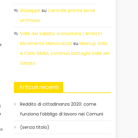
Giuseppe
su
Centrale pronta serve
e
un’intesa
Valle del Sabato: cronostoria | Amici in
Movimento Manocalzati
su
Meetup Grillo
a
e Carlo Sibilia, continua battaglia Valle del
Sabato
Articoli recenti
a
Reddito di cittadinanza 2020: come
i
funziona l’obbligo di lavoro nei Comuni
e
(senza titolo)
no