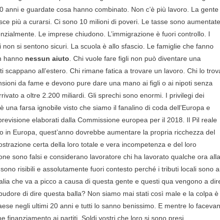
20 anni e guardate cosa hanno combinato. Non c’è più lavoro. La gente
sce più a curarsi. Ci sono 10 milioni di poveri. Le tasse sono aumentat
zialmente. Le imprese chiudono. L’immigrazione è fuori controllo. I
ni non si sentono sicuri. La scuola è allo sfascio. Le famiglie che fanno
on hanno
nessun aiuto
. Chi vuole fare figli non può diventare una
i scappano all’estero. Chi rimane fatica a trovare un lavoro. Chi lo trov
sioni da fame e devono pure dare una mano ai figli o ai nipoti senza
ivato a oltre 2.200 miliardi. Gli sprechi sono enormi. I privilegi dei
e è una farsa ignobile visto che siamo il fanalino di coda dell’Europa e
i previsione elaborati dalla Commissione europea per il 2018. Il Pil reale
osto in Europa, quest’anno dovrebbe aumentare la propria ricchezza del
strazione certa della loro totale e vera incompetenza e del loro
zione sono falsi e considerano lavoratore chi ha lavorato qualche ora all
sono risibili e assolutamente fuori contesto perché i tributi locali sono a
alia che va a picco a causa di questa gente e questi qua vengono a dir
udore di dire questa balla? Non siamo mai stati così male e la colpa è
ese negli ultimi 20 anni e tutti lo sanno benissimo. E mentre lo faceva
 finanziamento ai partiti. Soldi vostri che loro si sono presi,