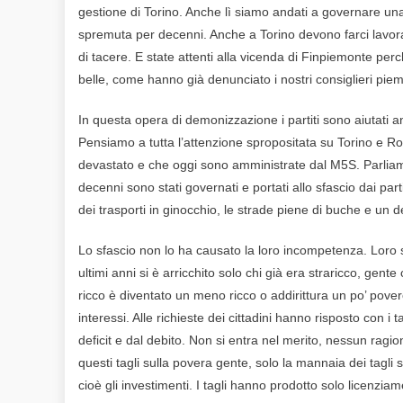
gestione di Torino. Anche lì siamo andati a governare una
spremuta per decenni. Anche a Torino devono farci lavor
di tacere. E state attenti alla vicenda di Finpiemonte pe
belle, come hanno già denunciato i nostri consiglieri piem
In questa opera di demonizzazione i partiti sono aiutati 
Pensiamo a tutta l’attenzione spropositata su Torino e 
devastato e che oggi sono amministrate dal M5S. Parlia
decenni sono stati governati e portati allo sfascio dai partit
dei trasporti in ginocchio, le strade piene di buche e un 
Lo sfascio non lo ha causato la loro incompetenza. Loro s
ultimi anni si è arricchito solo chi già era straricco, ge
ricco è diventato un meno ricco o addirittura un po’ pover
interessi. Alle richieste dei cittadini hanno risposto con i t
deficit e dal debito. Non si entra nel merito, nessun ra
questi tagli sulla povera gente, solo la mannaia dei tagli 
cioè gli investimenti. I tagli hanno prodotto solo licenzia