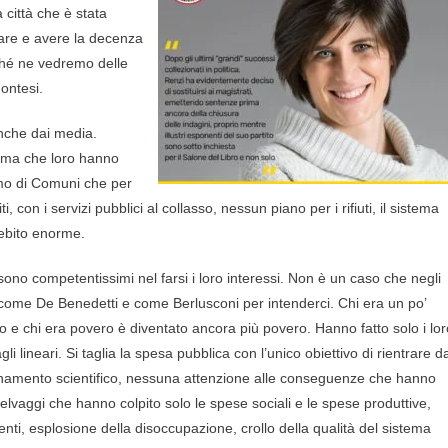
 città che è stata
are e avere la decenza
rché ne vedremo delle
ontesi.
anche dai media.
Roma che loro hanno
mo di Comuni che per
i, con i servizi pubblici al collasso, nessun piano per i rifiuti, il sistema
debito enorme.
ono competentissimi nel farsi i loro interessi. Non è un caso che negli
nte come De Benedetti e come Berlusconi per intenderci. Chi era un po’
o e chi era povero è diventato ancora più povero. Hanno fatto solo i lor
agli lineari. Si taglia la spesa pubblica con l’unico obiettivo di rientrare d
gionamento scientifico, nessuna attenzione alle conseguenze che hanno
selvaggi che hanno colpito solo le spese sociali e le spese produttive,
menti, esplosione della disoccupazione, crollo della qualità del sistema