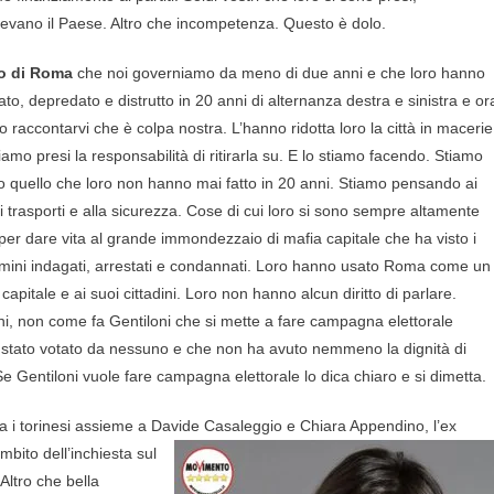
gevano il Paese. Altro che incompetenza. Questo è dolo.
no di Roma
che noi governiamo da meno di due anni e che loro hanno
to, depredato e distrutto in 20 anni di alternanza destra e sinistra e or
o raccontarvi che è colpa nostra. L’hanno ridotta loro la città in macerie
siamo presi la responsabilità di ritirarla su. E lo stiamo facendo. Stiamo
 quello che loro non hanno mai fatto in 20 anni. Stiamo pensando ai
, ai trasporti e alla sicurezza. Cose di cui loro si sono sempre altamente
 per dare vita al grande immondezzaio di mafia capitale che ha visto i
mini indagati, arrestati e condannati. Loro hanno usato Roma come un
apitale e ai suoi cittadini. Loro non hanno alcun diritto di parlare.
ni, non come fa Gentiloni che si mette a fare campagna elettorale
è stato votato da nessuno e che non ha avuto nemmeno la dignità di
 Gentiloni vuole fare campagna elettorale lo dica chiaro e si dimetta.
tra i torinesi assieme a Davide Casaleggio e
Chiara Appendino, l’ex
bito dell’inchiesta sul
 Altro che bella