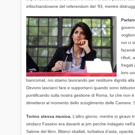
infischiandosene del referendum del ’93, mentre distrug
Parla
governa
voglion
noi ci 
facendo
rifiuti
fregati
loro uo
bancomat, noi stiamo lavorando per restituire dignità alla c
Devono lasciarci fare e supportarci quando sono istituzio
pontificando sulla nostra gestione di Roma, lui che non 
dimettersi al momento dello scioglimento delle Camere. Se
Torino stessa musica.
L’altro giorno, mentre io giravo 
sindaco Fassino era davanti ai pm perche indagato nell’am
Salone del libro. Bilanci sballati, turbativa d’asta, opacità.