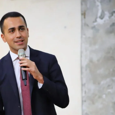
Evidenza
Informazione
News
Acque sempre agitate tra i
videnza
Informazione
democratici di Caposele
 al biologico italiano
l Nord. Il settore è a