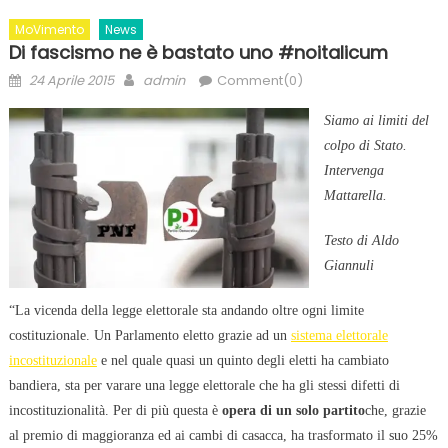
MoVimento
News
Di fascismo ne è bastato uno #noitalicum
Posted
Author
24 Aprile 2015
admin
Comment(0)
on
Siamo ai limiti del
colpo di Stato.
Intervenga
Mattarella.
Testo di Aldo
Giannuli
“La vicenda della legge elettorale sta andando oltre ogni limite
costituzionale. Un Parlamento eletto grazie ad un
sistema elettorale
incostituzionale
e nel quale quasi un quinto degli eletti ha cambiato
bandiera, sta per varare una legge elettorale che ha gli stessi difetti di
incostituzionalità. Per di più questa è
opera di un solo partito
che, grazie
al premio di maggioranza ed ai cambi di casacca, ha trasformato il suo 25%