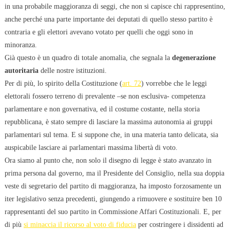
in una probabile maggioranza di seggi, che non si capisce chi rappresentino,
anche perché una parte importante dei deputati di quello stesso partito è
contraria e gli elettori avevano votato per quelli che oggi sono in
minoranza.
Già questo è un quadro di totale anomalia, che segnala la
degenerazione
autoritaria
delle nostre istituzioni.
Per di più, lo spirito della Costituzione (
art. 72
) vorrebbe che le leggi
elettorali fossero terreno di prevalente –se non esclusiva- competenza
parlamentare e non governativa, ed il costume costante, nella storia
repubblicana, è stato sempre di lasciare la massima autonomia ai gruppi
parlamentari sul tema. E si suppone che, in una materia tanto delicata, sia
auspicabile lasciare ai parlamentari massima libertà di voto.
Ora siamo al punto che, non solo il disegno di legge è stato avanzato in
prima persona dal governo, ma il Presidente del Consiglio, nella sua doppia
veste di segretario del partito di maggioranza, ha imposto forzosamente un
iter legislativo senza precedenti, giungendo a rimuovere e sostituire ben 10
rappresentanti del suo partito in Commissione Affari Costituzionali. E, per
di più
si minaccia il ricorso al voto di fiducia
per costringere i dissidenti ad