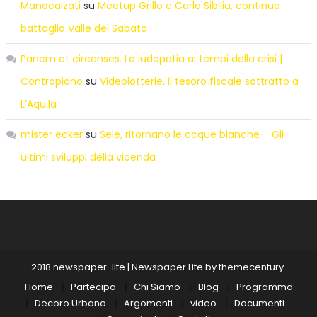
Manocalzati
su
Meetup Grillo e Carlo Sibilia, continua
battaglia Valle del Sabato
Panem et circenses. La ludopatia ai tempi della crisi |
Contropiano
su
Videolotterie, il tesoro fiscale sottratto a
L’Aquila
mister ecker
su
Sele, ritornano le acque bianche – Gli
ultimi sviluppi della vicenda
2018 newspaper-lite
|
Newspaper Lite by
themecentury
.
Home
Partecipa
Chi Siamo
Blog
Programma
Decoro Urbano
Argomenti
video
Documenti