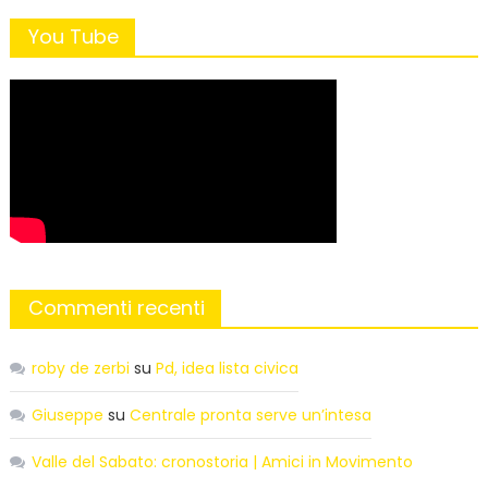
You Tube
Commenti recenti
roby de zerbi
su
Pd, idea lista civica
Giuseppe
su
Centrale pronta serve un’intesa
Valle del Sabato: cronostoria | Amici in Movimento