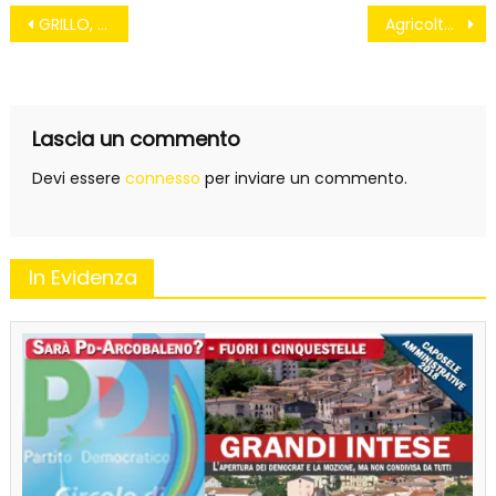
Navigazione
GRILLO, UN LEADER PER ROMA? “INUTILE, NON CAMBIA NULLA”
Agricoltura, Ue elabora nuove regole. Le associazioni: “Regalo per Ogm”
articoli
Lascia un commento
Devi essere
connesso
per inviare un commento.
In Evidenza