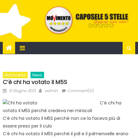
Skip
to
content
MoVimento
News
C’è chi ha votato il M5S
Posted
Author
9 Giugno 2013
admin
Comment(0)
on
C’è chi ha
votato il M5S perché credeva nei miracoli
C’è chi ha votato il M5S perché non ce la faceva più di
essere preso per il culo
C’è chi ha votato il M5S perché il pdl e il pdmenoelle erano