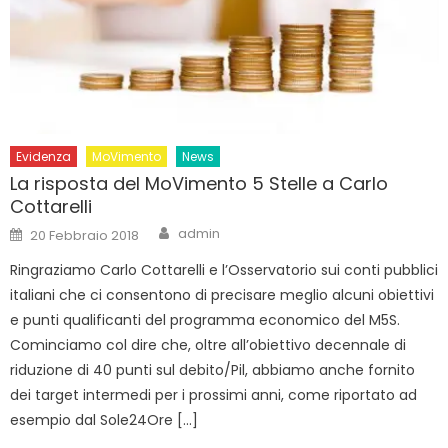
Evidenza
MoVimento
News
La risposta del MoVimento 5 Stelle a Carlo
Cottarelli
Author
Posted
admin
20 Febbraio 2018
on
Ringraziamo Carlo Cottarelli e l’Osservatorio sui conti pubblici
italiani che ci consentono di precisare meglio alcuni obiettivi
e punti qualificanti del programma economico del M5S.
Cominciamo col dire che, oltre all’obiettivo decennale di
riduzione di 40 punti sul debito/Pil, abbiamo anche fornito
dei target intermedi per i prossimi anni, come riportato ad
esempio dal Sole24Ore […]