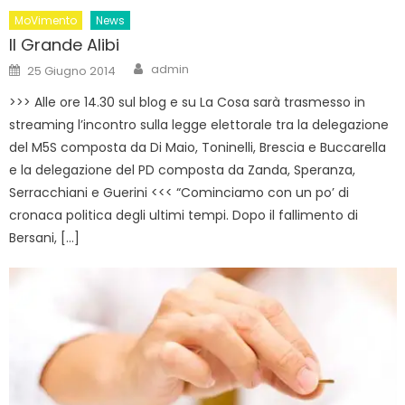
MoVimento
News
Il Grande Alibi
Author
Posted
admin
25 Giugno 2014
on
>>> Alle ore 14.30 sul blog e su La Cosa sarà trasmesso in
streaming l’incontro sulla legge elettorale tra la delegazione
del M5S composta da Di Maio, Toninelli, Brescia e Buccarella
e la delegazione del PD composta da Zanda, Speranza,
Serracchiani e Guerini <<< “Cominciamo con un po’ di
cronaca politica degli ultimi tempi. Dopo il fallimento di
Bersani, […]