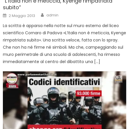
“L’Italia non è meticcia, Kyenge rimpatriata
subito”
Author
Posted
admin
2 Maggio 2013
on
La scritta è apparsa nella notte sul muro esterno del liceo
scientifico Cornaro di Padova «L’Italia non è meticcia, Kyenge
rimpatriata subito». Una scritta veloce, fatta con lo spray.
Che non ha né firme né simboli. Ma che, campeggiando sul
muro perimetrale di una scuola di adolescenti, ha rimesso
immediatamente al centro del dibattito una […]