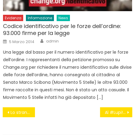
Evidenza
Informazione
News
Codice identificativo per le forze dell’ordine:
93.000 firme per la legge
Author
Posted
admin
5 Marzo 2014
on
Una legge dal basso per il numero identificativo per le forze
dell’ordine. I rappresentanti della petizione promossa su
Change.org per richiedere il numero identificativo sulle divise
delle forze dell’ordine, hanno consegnato al cittadino al
Senato Marco Scibona (Movimento 5 Stelle) le oltre 93.000
firme raccolte in questi mesi. Non è stato un atto casuale. Il
Movimento 5 Stelle infatti ha già depositato […]
Navigazione
Lo strano caso del PM morto a mezzanotte, di Michele Santagata
Al #Lupi! Al Lupi!
articoli