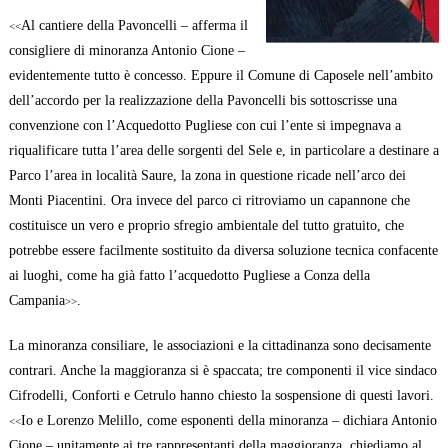
Al cantiere della Pavoncelli – afferma il
<<
consigliere di minoranza Antonio Cione –
evidentemente tutto è concesso. Eppure il Comune di Caposele nell’ambito
dell’accordo per la realizzazione della Pavoncelli bis sottoscrisse una
convenzione con l’Acquedotto Pugliese con cui l’ente si impegnava a
riqualificare tutta l’area delle sorgenti del Sele e, in particolare a destinare a
Parco l’area in località Saure, la zona in questione ricade nell’arco dei
Monti Piacentini. Ora invece del parco ci ritroviamo un capannone che
costituisce un vero e proprio sfregio ambientale del tutto gratuito, che
potrebbe essere facilmente sostituito da diversa soluzione tecnica confacente
ai luoghi, come ha già fatto l’acquedotto Pugliese a Conza della
Campania
.
>>
La minoranza consiliare, le associazioni e la cittadinanza sono decisamente
contrari. Anche la maggioranza si è spaccata; tre componenti il vice sindaco
Cifrodelli, Conforti e Cetrulo hanno chiesto la sospensione di questi lavori.
Io e Lorenzo Melillo, come esponenti della minoranza – dichiara Antonio
<<
Cione – unitamente ai tre rappresentanti della maggioranza chiediamo al