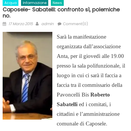
Acqua
Informazione
News
Caposele- Sabatelli: confronto sì, polemiche
no.
Posted
Author
17 Marzo 2015
admin
Comment(0)
on
Sarà la manifestazione
organizzata dall’associazione
Anta, per il giovedì alle 19.00
presso la sala polifunzionale, il
luogo in cui ci sarà il faccia a
faccia tra il commissario della
Pavoncelli Bis
Roberto
Sabatelli
ed i comitati, i
cittadini e l’amministrazione
comunale di Caposele.