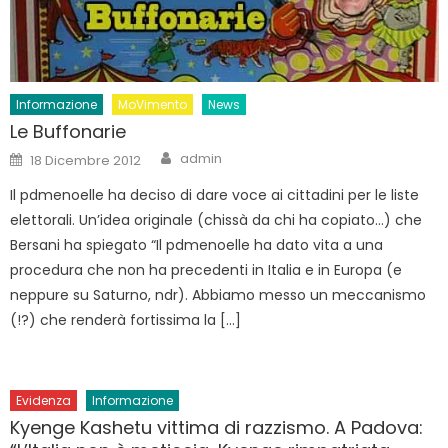
Informazione
MoVimento
News
Le Buffonarie
Author
Posted
admin
18 Dicembre 2012
on
Il pdmenoelle ha deciso di dare voce ai cittadini per le liste
elettorali. Un’idea originale (chissà da chi ha copiato…) che
Bersani ha spiegato “Il pdmenoelle ha dato vita a una
procedura che non ha precedenti in Italia e in Europa (e
neppure su Saturno, ndr). Abbiamo messo un meccanismo
(!?) che renderà fortissima la […]
Evidenza
Informazione
Kyenge Kashetu vittima di razzismo. A Padova: