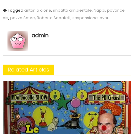
Tagged
antonio cione
,
impatto ambientale
,
Nappi
,
pavoncelli
bis
,
pozzo Saure
,
Roberto Sabatelli
,
sospensione lavori
admin
Related Articles