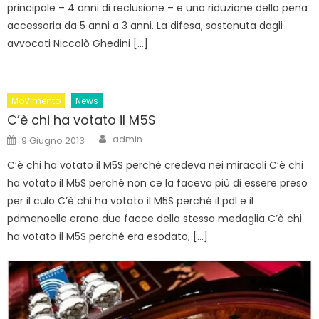
principale – 4 anni di reclusione – e una riduzione della pena
accessoria da 5 anni a 3 anni. La difesa, sostenuta dagli
avvocati Niccolò Ghedini […]
MoVimento
News
C’è chi ha votato il M5S
Author
Posted
admin
9 Giugno 2013
on
C’è chi ha votato il M5S perché credeva nei miracoli C’è chi
ha votato il M5S perché non ce la faceva più di essere preso
per il culo C’è chi ha votato il M5S perché il pdl e il
pdmenoelle erano due facce della stessa medaglia C’è chi
ha votato il M5S perché era esodato, […]