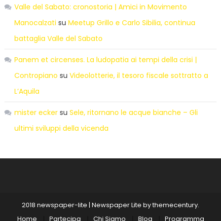
Valle del Sabato: cronostoria | Amici in Movimento
Manocalzati
su
Meetup Grillo e Carlo Sibilia, continua
battaglia Valle del Sabato
Panem et circenses. La ludopatia ai tempi della crisi |
Contropiano
su
Videolotterie, il tesoro fiscale sottratto a
L’Aquila
mister ecker
su
Sele, ritornano le acque bianche – Gli
ultimi sviluppi della vicenda
2018 newspaper-lite
|
Newspaper Lite by
themecentury
.
Home
Partecipa
Chi Siamo
Blog
Programma