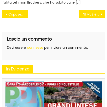
fallita Lehman Brothers, che ha subito varie […]
Navigazione
Caposele- Sabatelli: confronto sì, polemiche no.
”Il M5S è il solito rompimento di coglioni” #Incalza
articoli
Lascia un commento
Devi essere
connesso
per inviare un commento.
In Evidenza