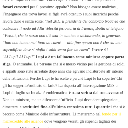
favori crescenti
per il prossimo appalto? Non bisogna essere maliziosi,
l’ingegnere che trova lavori ai figli avrà ottenuto i suoi incarichi perché
lavora duro e senza soste: “
Nel 2011 il presidente del consorzio Nodavia che
costruisce il nodo ad Alta Velocità ferroviaria di Firenze, sbotta al telefono:
“Perotti, che lo stesso non c’è mai in cantiere e dichiarando, in generale:
“loro non hanno mai fatto un cazzo! … alla fine questo non è che sia uno
stipendificio dove si piglia i soldi senza fare un cazzo
”.
Invece sì!
“
Al Lupi! Al Lupi!
”
Lupi o è un fallimento come ministro oppure porta
sfiga
. O entrambe. Le persone che si è messo vicino per la gestione di soldi
e appalti sono state arrestate dopo anni che agivano indisturbate all’interno
delle Istituzioni. Perché Lupi le ha scelte e perché Lupi le ha coperte? Chi
gli ha suggerito/ordinato di farlo? La risposta all’interrogazione M5S a
Lupi di luglio su Incalza è emblematica:
è stata scritta dal suo avvocato!
Non un ministro, ma un difensore d’ufficio. Lupi deve dare spiegazioni,
dimettersi e
restituirci fino all’ultimo centesimo tutti i quattrini
che si è
beccato come Ministro delle infrastrutture. Li metteremo nel
fondo per il
microcredito alle aziende
dove vengono versati gli stipendi tagliati dei