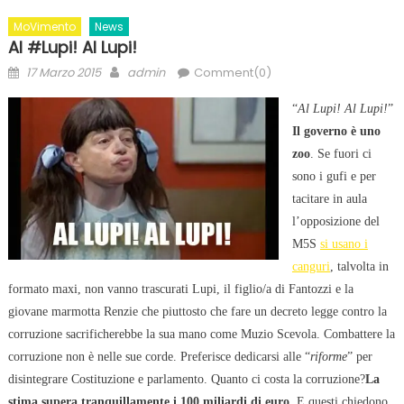
MoVimento
News
Al #Lupi! Al Lupi!
Posted
Author
17 Marzo 2015
admin
Comment(0)
on
“
Al Lupi! Al Lupi!
”
Il governo è uno
zoo
. Se fuori ci
sono i gufi e per
tacitare in aula
l’opposizione del
M5S
si usano i
canguri
, talvolta in
formato maxi, non vanno trascurati Lupi, il figlio/a di Fantozzi e la
giovane marmotta Renzie che piuttosto che fare un decreto legge contro la
corruzione sacrificherebbe la sua mano come Muzio Scevola. Combattere la
corruzione non è nelle sue corde. Preferisce dedicarsi alle “
riforme
” per
disintegrare Costituzione e parlamento. Quanto ci costa la corruzione?
La
stima supera tranquillamente i 100 miliardi di euro
. E questi chiedono