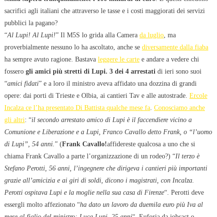
sacrifici agli italiani che attraverso le tasse e i costi maggiorati dei servizi
pubblici la pagano?
“
Al Lupi! Al Lupi!
” Il M5S lo grida alla Camera
da luglio
, ma
proverbialmente nessuno lo ha ascoltato, anche se
diversamente dalla fiaba
ha sempre avuto ragione. Bastava
leggere le carte
e andare a vedere chi
fossero
gli amici più stretti di Lupi. 3 dei 4 arrestati
di ieri sono suoi
“
amici fidati
” e a loro il ministro aveva affidato una dozzina di grandi
opere: dai porti di Trieste e Olbia, ai cantieri Tav e alle autostrade.
Ercole
Incalza ce l’ha presentato Di Battista qualche mese fa
.
Conosciamo anche
gli altri
: “
il secondo arrestato amico di Lupi è il faccendiere vicino a
Comunione e Liberazione e a Lupi, Franco Cavallo detto Frank, o “l’uomo
di Lupi”, 54 anni.
” (
Frank Cavallo!
affidereste qualcosa a uno che si
chiama Frank Cavallo a parte l’organizzazione di un rodeo?) “
Il terzo è
Stefano Perotti, 56 anni, l’ingegnere che dirigeva i cantieri più importanti
grazie all’amicizia e ai giri di soldi, dicono i magistrati, con Incalza.
Perotti ospitava Lupi e la moglie nella sua casa di Firenze
“. Perotti deve
essergli molto affezionato “
ha dato un lavoro da duemila euro più Iva al
mese al figlio del ministro: Luca Lupi, 25 anni
“. Euforia da jobsact o