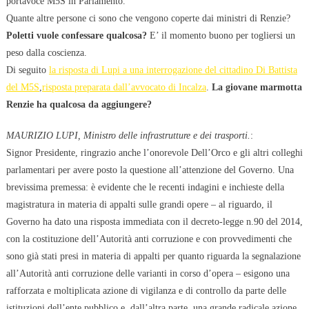
portavoce M5S in Parlamento.
Quante altre persone ci sono che vengono coperte dai ministri di Renzie?
Poletti vuole confessare qualcosa?
E’ il momento buono per togliersi un
peso dalla coscienza.
Di seguito
la risposta di Lupi a una interrogazione del cittadino Di Battista
del M5S
,
risposta preparata dall’avvocato di Incalza
.
La giovane marmotta
Renzie ha qualcosa da aggiungere?
MAURIZIO LUPI, Ministro delle infrastrutture e dei trasporti.
:
Signor Presidente, ringrazio anche l’onorevole Dell’Orco e gli altri colleghi
parlamentari per avere posto la questione all’attenzione del Governo. Una
brevissima premessa: è evidente che le recenti indagini e inchieste della
magistratura in materia di appalti sulle grandi opere – al riguardo, il
Governo ha dato una risposta immediata con il decreto-legge n.90 del 2014,
con la costituzione dell’Autorità anti corruzione e con provvedimenti che
sono già stati presi in materia di appalti per quanto riguarda la segnalazione
all’Autorità anti corruzione delle varianti in corso d’opera – esigono una
rafforzata e moltiplicata azione di vigilanza e di controllo da parte delle
istituzioni dell’ente pubblico e, dall’altra parte, una grande radicale azione