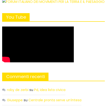
You Tube
Commenti recenti
roby de zerbi
su
Pd, idea lista civica
Giuseppe
su
Centrale pronta serve un’intesa