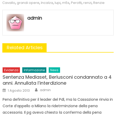
Cavallo
,
grandi opere
,
Incalza
,
lupi
,
m5s
,
Perotti
,
renzi
,
Renzie
admin
Related Articles
Evidenza
Informazione
News
Sentenza Mediaset, Berlusconi condannato a 4
anni. Annullata l’interdizione
Author
Posted
admin
1 Agosto 2013
on
Pena definitiva per il leader del Pdl, ma la Cassazione rinvia in
Corte d’appello a Milano la ridetrminzione della pena
accessoria. Il pg aveva chiesto la conferma della pena