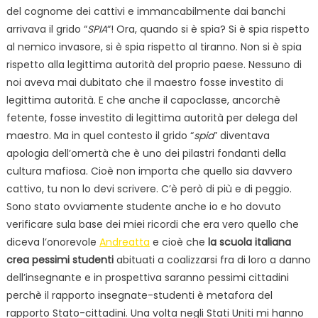
del cognome dei cattivi e immancabilmente dai banchi
arrivava il grido “
SPIA
“! Ora, quando si è spia? Si è spia rispetto
al nemico invasore, si è spia rispetto al tiranno. Non si è spia
rispetto alla legittima autorità del proprio paese. Nessuno di
noi aveva mai dubitato che il maestro fosse investito di
legittima autorità. E che anche il capoclasse, ancorchè
fetente, fosse investito di legittima autorità per delega del
maestro. Ma in quel contesto il grido “
spia
” diventava
apologia dell’omertà che è uno dei pilastri fondanti della
cultura mafiosa. Cioè non importa che quello sia davvero
cattivo, tu non lo devi scrivere. C’è però di più e di peggio.
Sono stato ovviamente studente anche io e ho dovuto
verificare sula base dei miei ricordi che era vero quello che
diceva l’onorevole
Andreatta
e cioè che
la scuola italiana
crea pessimi studenti
abituati a coalizzarsi fra di loro a danno
dell’insegnante e in prospettiva saranno pessimi cittadini
perchè il rapporto insegnate-studenti è metafora del
rapporto Stato-cittadini. Una volta negli Stati Uniti mi hanno