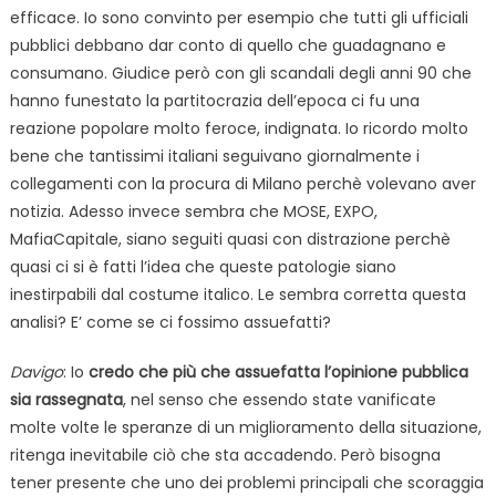
efficace. Io sono convinto per esempio che tutti gli ufficiali
pubblici debbano dar conto di quello che guadagnano e
consumano. Giudice però con gli scandali degli anni 90 che
hanno funestato la partitocrazia dell’epoca ci fu una
reazione popolare molto feroce, indignata. Io ricordo molto
bene che tantissimi italiani seguivano giornalmente i
collegamenti con la procura di Milano perchè volevano aver
notizia. Adesso invece sembra che MOSE, EXPO,
MafiaCapitale, siano seguiti quasi con distrazione perchè
quasi ci si è fatti l’idea che queste patologie siano
inestirpabili dal costume italico. Le sembra corretta questa
analisi? E’ come se ci fossimo assuefatti?
Davigo
: Io
credo che più che assuefatta l’opinione pubblica
sia rassegnata
, nel senso che essendo state vanificate
molte volte le speranze di un miglioramento della situazione,
ritenga inevitabile ciò che sta accadendo. Però bisogna
tener presente che uno dei problemi principali che scoraggia