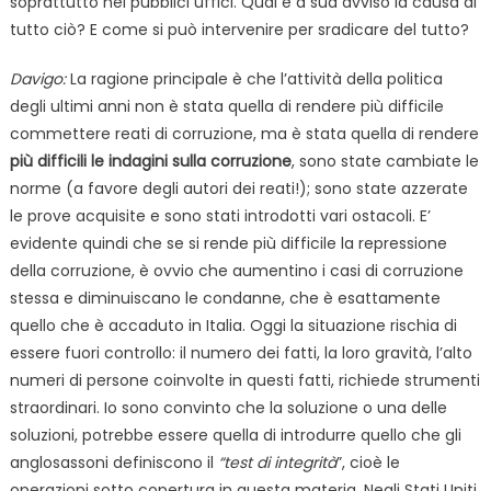
soprattutto nei pubblici uffici. Qual è a sua avviso la causa di
tutto ciò? E come si può intervenire per sradicare del tutto?
Davigo:
La ragione principale è che l’attività della politica
degli ultimi anni non è stata quella di rendere più difficile
commettere reati di corruzione, ma è stata quella di rendere
più difficili le indagini sulla corruzione
, sono state cambiate le
norme (a favore degli autori dei reati!); sono state azzerate
le prove acquisite e sono stati introdotti vari ostacoli. E’
evidente quindi che se si rende più difficile la repressione
della corruzione, è ovvio che aumentino i casi di corruzione
stessa e diminuiscano le condanne, che è esattamente
quello che è accaduto in Italia. Oggi la situazione rischia di
essere fuori controllo: il numero dei fatti, la loro gravità, l’alto
numeri di persone coinvolte in questi fatti, richiede strumenti
straordinari. Io sono convinto che la soluzione o una delle
soluzioni, potrebbe essere quella di introdurre quello che gli
anglosassoni definiscono il
“test di integrità
”, cioè le
operazioni sotto copertura in questa materia. Negli Stati Uniti