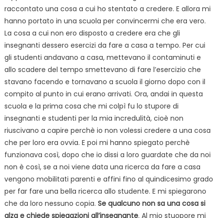
raccontato una cosa a cui ho stentato a credere. E allora mi
hanno portato in una scuola per convincermi che era vero.
La cosa a cui non ero disposto a credere era che gli
insegnanti dessero esercizi da fare a casa a tempo. Per cui
gli studenti andavano a casa, mettevano il contaminuti e
allo scadere del tempo smettevano di fare l’esercizio che
stavano facendo e tornavano a scuola il giorno dopo con il
compito al punto in cui erano arrivati. Ora, andai in questa
scuola e la prima cosa che mi colpì fu lo stupore di
insegnanti e studenti per la mia incredulità, cioè non
riuscivano a capire perchè io non volessi credere a una cosa
che per loro era ovvia. E poi mi hanno spiegato perchè
funzionava così, dopo che io dissi a loro guardate che da noi
non è così, se a noi viene data una ricerca da fare a casa
vengono mobilitati parenti e affini fino al quindicesimo grado
per far fare una bella ricerca allo studente. E mi spiegarono
che da loro nessuno copia.
Se qualcuno non sa una cosa si
alza e chiede spiegazioni all’insegnante
. Al mio stuopore mi