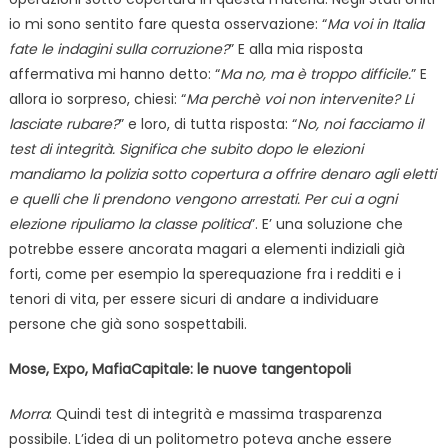
io mi sono sentito fare questa osservazione: “
Ma voi in Italia
fate le indagini sulla corruzione?
” E alla mia risposta
affermativa mi hanno detto: “
Ma no, ma è troppo difficile.
” E
allora io sorpreso, chiesi: “
Ma perchè voi non intervenite? Li
lasciate rubare?
” e loro, di tutta risposta: “
No, noi facciamo il
test di integrità. Significa che subito dopo le elezioni
mandiamo la polizia sotto copertura a offrire denaro agli eletti
e quelli che li prendono vengono arrestati. Per cui a ogni
elezione ripuliamo la classe politica
”. E’ una soluzione che
potrebbe essere ancorata magari a elementi indiziali già
forti, come per esempio la sperequazione fra i redditi e i
tenori di vita, per essere sicuri di andare a individuare
persone che già sono sospettabili.
Mose, Expo, MafiaCapitale: le nuove tangentopoli
Morra
: Quindi test di integrità e massima trasparenza
possibile. L’idea di un politometro poteva anche essere