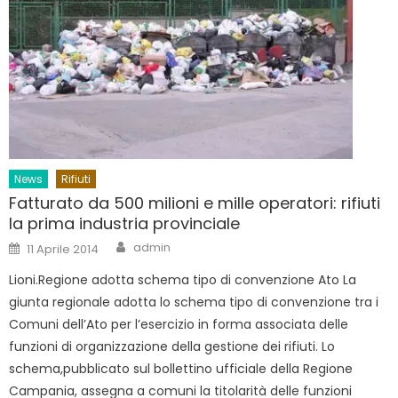
News
Rifiuti
Fatturato da 500 milioni e mille operatori: rifiuti
la prima industria provinciale
Author
Posted
admin
11 Aprile 2014
on
Lioni.Regione adotta schema tipo di convenzione Ato La
giunta regionale adotta lo schema tipo di convenzione tra i
Comuni dell’Ato per l’esercizio in forma associata delle
funzioni di organizzazione della gestione dei rifiuti. Lo
schema,pubblicato sul bollettino ufficiale della Regione
Campania, assegna a comuni la titolarità delle funzioni