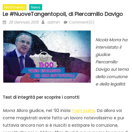
MoVimento
News
Le #NuoveTangentopoli, di Piercamillo Davigo
Posted
Author
26 Gennaio 2015
admin
Comment(0)
on
Nicola Morra ha
intervistato il
giudice
Piercamillo
Davigo sul tema
della corruzione
e della legalità
Test di integrità per scoprire i corrotti
Morra
: Allora giudice, nel ’92 inizia
mani pulite
. Da allora voi
come magistrati avete fatto un lavoro notevolissimo e pur
tuttavia ancora non si è riusciti a estirpare la corruzione,