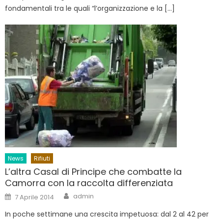
fondamentali tra le quali “l’organizzazione e la […]
News
Rifiuti
L’altra Casal di Principe che combatte la
Camorra con la raccolta differenziata
Author
Posted
admin
7 Aprile 2014
on
In poche settimane una crescita impetuosa: dal 2 al 42 per