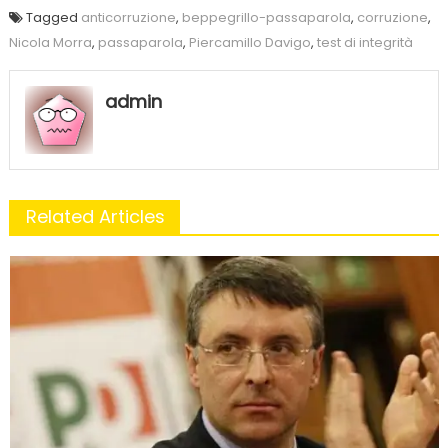
Tagged
anticorruzione
,
beppegrillo-passaparola
,
corruzione
,
Nicola Morra
,
passaparola
,
Piercamillo Davigo
,
test di integrità
admin
Related Articles