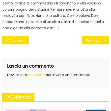
cento. Grazie al commissario straordinario e alla voglia di
voltare pagina dei cittadini. Per riprendere la lotta alla
malavita con l’istruzione e la cultura. Come voleva Don
Peppe Diana. Il riscatto di un’altra Casal di Principe – quella
che dice No alla camorra e in […]
Navigazione
Caposele-Acqua, consumi abnormi: è polemica
Petrolio Basilicata, da Uk nuova richiesta. I sindaci: “Non ne sapevamo nulla”
articoli
Lascia un commento
Devi essere
connesso
per inviare un commento.
In Evidenza