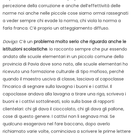
percezione della corruzione e anche dell’effettività delle
norme noi anche nelle piccole cose siamo ormai rassegnati
a veder sempre chi evade la norma, chi viola la norma a
farla franca. C’è proprio un atteggiamento diffuso.
Davigo
: C’è un
problema molto serio che riguarda anche le
istituzioni scolastiche
. Io racconto sempre che pur essendo
andato alle scuole elementari in un piccolo comune della
provincia di Pavia dove sono nato, alle scuole elementari ho
ricevuto una formazione culturale di tipo mafioso, perchè
quando il maestro usciva di classe, lasciava al capoclasse
l’incarico di segnare sulla lavagna i buoni e i cattivi. Il
capoclasse andava alla lavagna a tirare una riga, scriveva i
buoni e i cattivi sottolineati, solo sulla base di rapporti
clientelari: chi gli dava il cioccolato, chi gli dava gli pallone,
cose di questo genere. I cattivi non li segnava mai. Se
qualcuno esagerava nel fare baccano, dopo averlo
richiamato varie volte, cominciava a scrivere le prime lettere