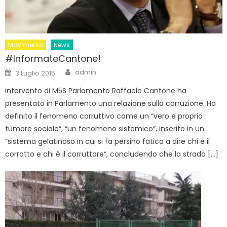
MoVimento
News
#InformateCantone!
Author
Posted
admin
3 Luglio 2015
on
intervento di M5S Parlamento Raffaele Cantone ha
presentato in Parlamento una relazione sulla corruzione. Ha
definito il fenomeno corruttivo come un “vero e proprio
tumore sociale“, “un fenomeno sistemico“, inserito in un
“sistema gelatinoso in cui si fa persino fatica a dire chi è il
corrotto e chi è il corruttore“, concludendo che la strada […]