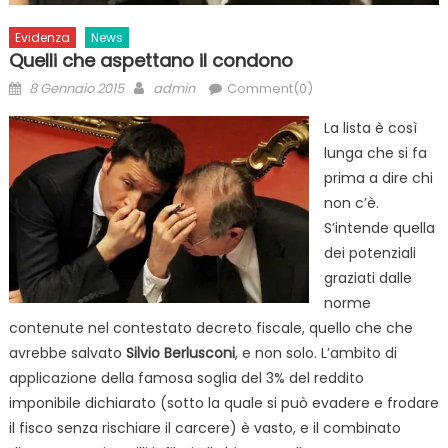
Evidenza
News
Quelli che aspettano il condono
Posted
Author
8 Gennaio 2015
admin
Comment(0)
on
La lista è così
lunga che si fa
prima a dire chi
non c’è.
S’intende quella
dei potenziali
graziati dalle
norme
contenute nel contestato decreto fiscale, quello che che
avrebbe salvato
Silvio Berlusconi
, e non solo. L’ambito di
applicazione della famosa soglia del 3% del reddito
imponibile dichiarato (sotto la quale si può evadere e frodare
il fisco senza rischiare il carcere) è vasto, e il combinato