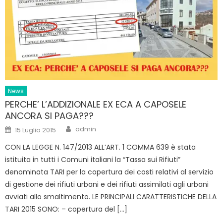
News
PERCHE’ L’ADDIZIONALE EX ECA A CAPOSELE
ANCORA SI PAGA???
Author
Posted
admin
15 Luglio 2015
on
CON LA LEGGE N. 147/2013 ALL’ART. 1 COMMA 639 è stata
istituita in tutti i Comuni italiani la “Tassa sui Rifiuti”
denominata TARI per la copertura dei costi relativi al servizio
di gestione dei rifiuti urbani e dei rifiuti assimilati agli urbani
avviati allo smaltimento. LE PRINCIPALI CARATTERISTICHE DELLA
TARI 2015 SONO: – copertura del […]