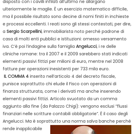
disposto con i cavilli infilati all’ultimo ne allargano
ulteriormente le maglie. È un esercizio matematico difficile,
ma il possibile risultato sono decine di nomi finiti in inchieste
e processi eccellenti. I reati sono gli stessi contestati, per dire,
a
Sergio Scarpellini
, immobiliarista noto perché padrone di
casa di molti enti pubblici e istituzioni: omesso versamento
iva. C’è poi l’indagine sulla famiglia
Angelucci
, i re delle
cliniche romane: tra il 2007 e il 2009 sarebbero
stati indicati
elementi passivi fittizi per milioni di euro, mentre nel 2008
fatture per operazioni inesistenti per 733 mila euro.
IL COMMA 4
inserito nell’articolo 4 del decreto fiscale,
punisce soprattutto chi elude il Fisco con operazioni di
finanza strutturata, come i derivati ma anche inserendo
elementi passivi fittizi. Articolo svuotato da un comma
aggiunto alla fine (da Palazzo Chigi): vengono esclusi “flussi
finanziari nelle scritture
contabili obbligatorie”. È il caso degli
Angelucci. Ma è soprattutto una norma salva banche perché
rende
inapplicabile