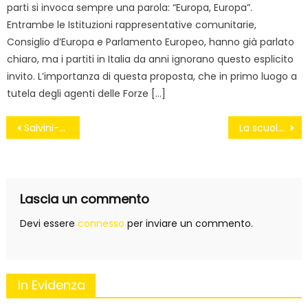
parti si invoca sempre una parola: “Europa, Europa”.
Entrambe le Istituzioni rappresentative comunitarie,
Consiglio d’Europa e Parlamento Europeo, hanno già parlato
chiaro, ma i partiti in Italia da anni ignorano questo esplicito
invito. L’importanza di questa proposta, che in primo luogo a
tutela degli agenti delle Forze […]
Navigazione
Salvini-Arlecchino: 20 anni di Lega serva di padron Berlusconi
La scuola crolla #RenzieMente
articoli
Lascia un commento
Devi essere
connesso
per inviare un commento.
In Evidenza