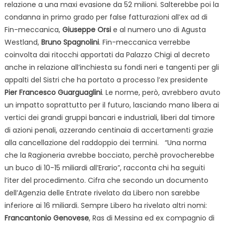
relazione a una maxi evasione da 52 milioni. Salterebbe poi la
condanna in primo grado per false fatturazioni all’ex ad di
Fin-meccanica,
Giuseppe Orsi
e al numero uno di Agusta
Westland,
Bruno Spagnolini
. Fin-meccanica verrebbe
coinvolta dai ritocchi apportati da Palazzo Chigi al decreto
anche in relazione all’inchiesta su fondi neri e tangenti per gli
appalti del Sistri che ha portato a processo l’ex presidente
Pier Francesco Guarguaglini
. Le norme, però, avrebbero avuto
un impatto soprattutto per il futuro,
lasciando mano libera ai
vertici dei grandi gruppi bancari e industriali, liberi dal timore
di azioni penali, azzerando centinaia di accertamenti grazie
alla cancellazione del raddoppio dei termini.
“Una norma
che la Ragioneria avrebbe bocciato, perchè provocherebbe
un buco di 10-15 miliardi all’Erario”, racconta chi ha seguiti
l’iter del procedimento. Cifra che secondo un documento
dell’Agenzia delle Entrate rivelato da Libero non sarebbe
inferiore ai 16 miliardi. Sempre Libero ha rivelato altri nomi:
Francantonio Genovese
, Ras di Messina ed ex compagnio di