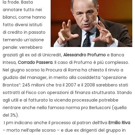
la frode. Basta
annotare tutto nei
bilanci, come hanno
fatto diversi istituti
di credito in passato
temendo un’azione
penale: verrebbero
graziati gli ex ad di Unicredit,
Alessandro Profumo
e Banca
Intesa,
Corrado Passera
. Il caso di Profumo è più complesso.
Nel giugno scorso la Procura di Roma ha chiesto il rinvio a
giudizio del manager, in merito alla cosiddetta
“operazione
Brontos”: 245 milioni che tra il 2007 e il 2008 sarebbero stati
sottratti al Fisco con operazioni di finanza strutturata. Stando
agli utili e al fatturato la vicenda processuale potrebbe
rientrare anche nella famosa norma pro Berlusconi (quella
del 3%).
I pm indicano anche il processo al patron dell’Ilva
Emilio Riva
– morto nell’aprile scorso – e due ex dirigenti del gruppo in