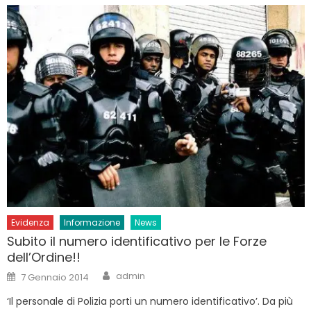
Evidenza
Informazione
News
Subito il numero identificativo per le Forze
dell’Ordine!!
Author
Posted
admin
7 Gennaio 2014
on
‘Il personale di Polizia porti un numero identificativo’. Da più