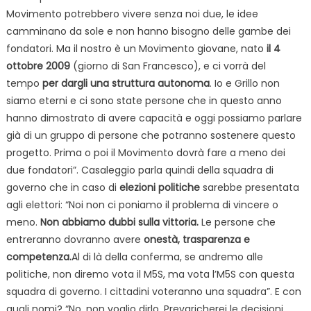
Movimento potrebbero vivere senza noi due, le idee
camminano da sole e non hanno bisogno delle gambe dei
fondatori. Ma il nostro è un Movimento giovane, nato
il 4
ottobre 2009
(giorno di San Francesco), e ci vorrà del
tempo
per dargli una struttura autonoma
. Io e Grillo non
siamo eterni e ci sono state persone che in questo anno
hanno dimostrato di avere capacità e oggi possiamo parlare
già di un gruppo di persone che potranno sostenere questo
progetto. Prima o poi il Movimento dovrà fare a meno dei
due fondatori”. Casaleggio parla quindi della squadra di
governo che in caso di
elezioni politiche
sarebbe presentata
agli elettori: “Noi non ci poniamo il problema di vincere o
meno.
Non abbiamo dubbi sulla vittoria.
Le persone che
entreranno dovranno avere
onestà, trasparenza e
competenza.
Al di là della conferma, se andremo alle
politiche, non diremo vota il M5S, ma vota l’M5S con questa
squadra di governo. I cittadini voteranno una squadra”. E con
quali nomi? “No, non voglio dirlo. Prevaricherei le decisioni