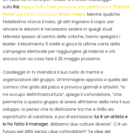
sulla
Rai
,
Beppe Grillo nelle prossime ore addirittura a
“Porta a
Porta”
dal tanto attaccato
Bruno Vespa
.
Mentre qualche
fedelissimo storce il naso, gli altri ingoiano il rospo: per
vincere le elezioni è necessario sedere in quegli studi
televisivi spesso al centro delle critiche, hanno spiegato i
leader. Il Movimento 5 stelle si gioca le ultime carte della
campagna elettorale per raggiungere gli indecisi e chi
ancora non sa cosa fare il 25 maggio prossimo.
Casaleggio in tv rivendica il suo ruolo di mente e
organizzatore del gruppo. Un’immagine opposta a quella del
comico che grida dal palco e provoca giornali e attivisti. “Io
mi occupo dell’infrastruttura”, spiega il cofondatore, “che
permette a questo gruppo di avere all’interno della rete il suo
sviluppo. Io penso che la distinzione tra me e Grillo sia
soprattutto di carattere, e poi di estrazione
: lui è un artista e
io ho fatto il manager
. Abbiamo due culture diverse”. C’è un
futuro per M5S senza i due cofondatori? “Le idee del