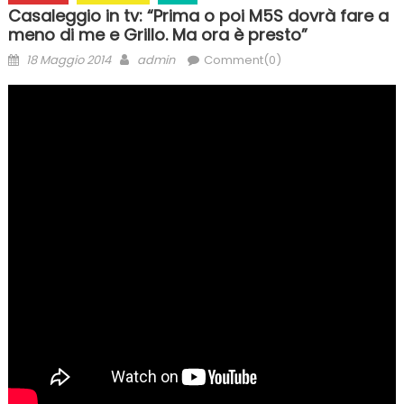
Casaleggio in tv: “Prima o poi M5S dovrà fare a
meno di me e Grillo. Ma ora è presto”
Posted
Author
18 Maggio 2014
admin
Comment(0)
on