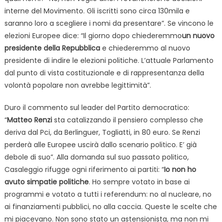
interne del Movimento. Gli iscritti sono circa 130mila e
saranno loro a scegliere i nomi da presentare”. Se vincono le
elezioni Europee dice: “Il giorno dopo chiederemmo
un nuovo
presidente della Repubblica
e chiederemmo al nuovo
presidente di indire le elezioni politiche. L’attuale Parlamento
dal punto di vista costituzionale e di rappresentanza della
volontà popolare non avrebbe legittimità”.
Duro il commento sul leader del Partito democratico:
“
Matteo Renzi
sta catalizzando il pensiero complesso che
deriva dal Pci, da Berlinguer, Togliatti, in 80 euro. Se Renzi
perderà alle Europee uscirà dallo scenario politico. E’ già
debole di suo”. Alla domanda sul suo passato politico,
Casaleggio rifugge ogni riferimento ai partiti: “
Io non ho
avuto simpatie politiche
. Ho sempre votato in base ai
programmi e votato a tutti i referendum: no al nucleare, no
ai finanziamenti pubblici, no alla caccia. Queste le scelte che
mi piacevano. Non sono stato un astensionista, ma non mi