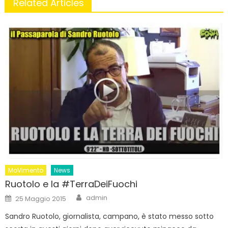
Related Articles
MoVimento
News
Ruotolo e la #TerraDeiFuochi
Author
Posted
admin
25 Maggio 2015
on
Sandro Ruotolo, giornalista, campano, è stato messo sotto