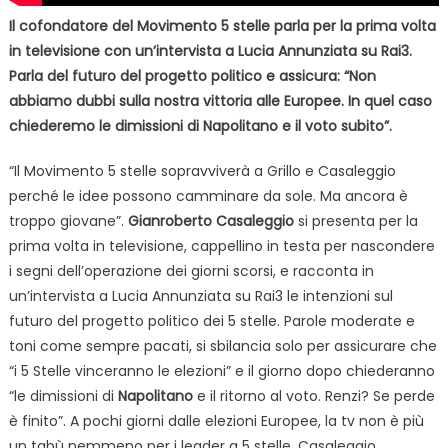
Il cofondatore del Movimento 5 stelle parla per la prima volta
in televisione con un’intervista a Lucia Annunziata su Rai3.
Parla del futuro del progetto politico e assicura: “Non
abbiamo dubbi sulla nostra vittoria alle Europee. In quel caso
chiederemo le dimissioni di Napolitano e il voto subito”.
“Il Movimento 5 stelle sopravviverà a Grillo e Casaleggio
perché le idee possono camminare da sole. Ma ancora è
troppo giovane”.
Gianroberto Casaleggio
si presenta per la
prima volta in televisione, cappellino in testa per nascondere
i segni dell’operazione dei giorni scorsi, e racconta in
un’intervista a Lucia Annunziata su Rai3 le intenzioni sul
futuro del progetto politico dei 5 stelle. Parole moderate e
toni come sempre pacati, si sbilancia solo per assicurare che
“i 5 Stelle vinceranno le elezioni” e il giorno dopo chiederanno
“le dimissioni di
Napolitano
e il ritorno al voto. Renzi? Se perde
è finito”. A pochi giorni dalle elezioni Europee, la tv non è più
un tabù nemmeno per i leader a 5 stelle. Casaleggio