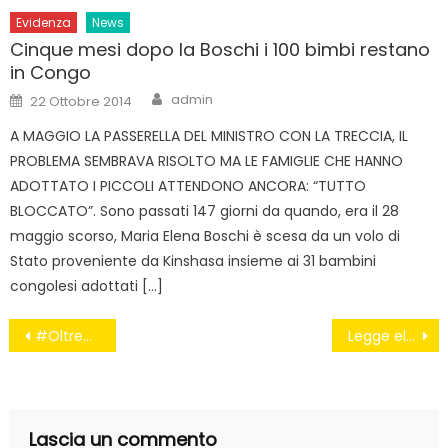
Evidenza
News
Cinque mesi dopo la Boschi i 100 bimbi restano
in Congo
Author
Posted
admin
22 Ottobre 2014
on
A MAGGIO LA PASSERELLA DEL MINISTRO CON LA TRECCIA, IL
PROBLEMA SEMBRAVA RISOLTO MA LE FAMIGLIE CHE HANNO
ADOTTATO I PICCOLI ATTENDONO ANCORA: “TUTTO
BLOCCATO”. Sono passati 147 giorni da quando, era il 28
maggio scorso, Maria Elena Boschi è scesa da un volo di
Stato proveniente da Kinshasa insieme ai 31 bambini
congolesi adottati […]
Navigazione
#OltreHitler c’è Charlie Chaplin
Legge elettorale, il viceministro Nencini: ‘Italicum nato per mettere fuori gioco M5S’
articoli
Lascia un commento