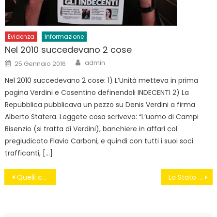
Evidenza
Informazione
Nel 2010 succedevano 2 cose
Author
Posted
admin
25 Gennaio 2016
on
Nel 2010 succedevano 2 cose: 1) L’Unità metteva in prima
pagina Verdini e Cosentino definendoli INDECENTI 2) La
Repubblica pubblicava un pezzo su Denis Verdini a firma
Alberto Statera. Leggete cosa scriveva: “L’uomo di Campi
Bisenzio (si tratta di Verdini), banchiere in affari col
pregiudicato Flavio Carboni, e quindi con tutti i suoi soci
trafficanti, […]
Navigazione
Quelli che aspettano il condono
Lo Stato paga i debiti ma Chil di papà Renzi non aveva i requisiti
articoli