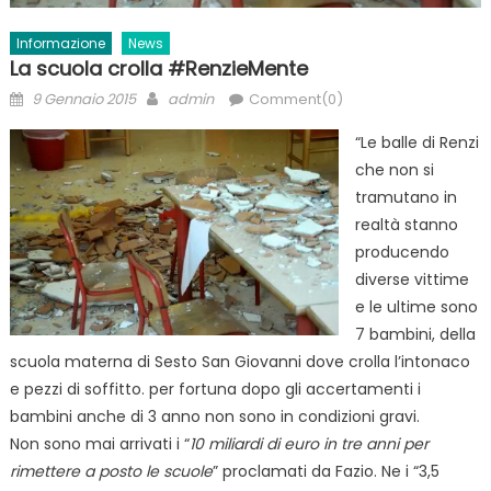
Informazione
News
La scuola crolla #RenzieMente
Posted
Author
9 Gennaio 2015
admin
Comment(0)
on
“Le balle di ‪‎Renzi‬
che non si
tramutano in
realtà stanno
producendo
diverse vittime
e le ultime sono
7 bambini, della
scuola materna di Sesto San Giovanni dove crolla l’intonaco
e pezzi di soffitto. per fortuna dopo gli accertamenti i
bambini anche di 3 anno non sono in condizioni gravi.
Non sono mai arrivati i “
10 miliardi di euro in tre anni per
rimettere a posto le scuole
” proclamati da Fazio. Ne i “3,5