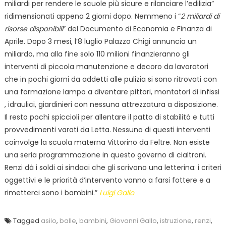
miliardi per rendere le scuole più sicure e rilanciare l’edilizia”
ridimensionati appena 2 giorni dopo. Nemmeno i “
2 miliardi di
risorse disponibili
” del Documento di Economia e Finanza di
Aprile. Dopo 3 mesi, l’8 luglio Palazzo Chigi annuncia un
miliardo, ma alla fine solo 110 milioni finanzieranno gli
interventi di piccola manutenzione e decoro da lavoratori
che in pochi giorni da addetti alle pulizia si sono ritrovati con
una formazione lampo a diventare pittori, montatori di infissi
, idraulici, giardinieri con nessuna attrezzatura a disposizione.
Il resto pochi spiccioli per allentare il patto di stabilità e tutti
provvedimenti varati da Letta. Nessuno di questi interventi
coinvolge la scuola materna Vittorino da Feltre. Non esiste
una seria programmazione in questo governo di cialtroni.
Renzi dà i soldi ai sindaci che gli scrivono una letterina: i criteri
oggettivi e le priorità d’intervento vanno a farsi fottere e a
rimetterci sono i bambini.”
Luigi Gallo
Tagged
asilo
,
balle
,
bambini
,
Giovanni Gallo
,
istruzione
,
renzi
,