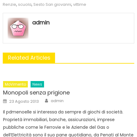
Renzie
,
scuola
,
Sesto San giovanni
,
vittime
admin
Related Articles
MoVimento
News
Monopoli senza prigione
Author
Posted
admin
23 Agosto 2013
on
Il pdmenoelle si interessa da sempre di giochi di società.
Proprietà immobiliari, banche, assicurazioni, imprese
pubbliche come le Ferrovie e le Aziende del Gas o
dell’Elettricità sono il suo pane quotidiano, da Penati al Monte