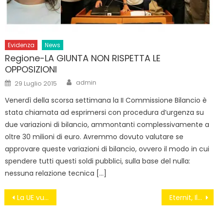
Evidenza
News
Regione-LA GIUNTA NON RISPETTA LE
OPPOSIZIONI
Author
Posted
admin
29 Luglio 2015
on
Venerdì della scorsa settimana la II Commissione Bilancio è
stata chiamata ad esprimersi con procedura d’urgenza su
due variazioni di bilancio, ammontanti complessivamente a
oltre 30 milioni di euro. Avremmo dovuto valutare se
approvare queste variazioni di bilancio, ovvero il modo in cui
spendere tutti questi soldi pubblici, sulla base del nulla:
nessuna relazione tecnica […]
Navigazione
La UE vuole più disoccupazione in Italia #fuoridalleuro
Eternit, Il Pd Dica Alle Vittime Che Non Vuole Le Bonifiche
articoli