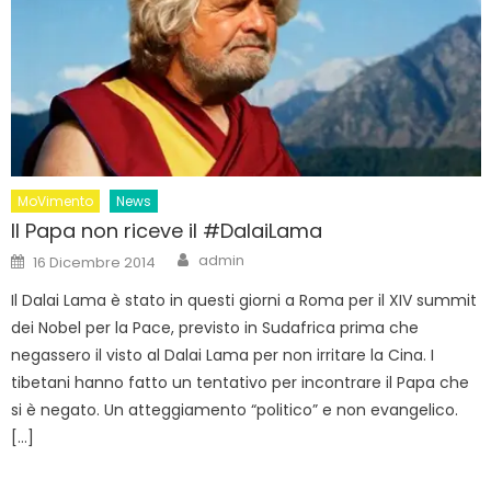
MoVimento
News
Il Papa non riceve il #DalaiLama
Author
Posted
admin
16 Dicembre 2014
on
Il Dalai Lama è stato in questi giorni a Roma per il XIV summit
dei Nobel per la Pace, previsto in Sudafrica prima che
negassero il visto al Dalai Lama per non irritare la Cina. I
tibetani hanno fatto un tentativo per incontrare il Papa che
si è negato. Un atteggiamento “politico” e non evangelico.
[…]