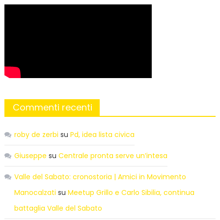
Commenti recenti
roby de zerbi
su
Pd, idea lista civica
Giuseppe
su
Centrale pronta serve un’intesa
Valle del Sabato: cronostoria | Amici in Movimento
Manocalzati
su
Meetup Grillo e Carlo Sibilia, continua
battaglia Valle del Sabato