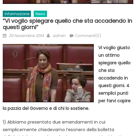
Informazione
News
“Vi voglio spiegare quello che sta accadendo in
questi giorni”
Posted
Author
20 Novembre 2014
admin
Comment(0)
on
Vi voglio giusto
un attimo
spiegare quello
che sta
accadendo in
questi giorni. 4
semplici punti
per farvi capire
la pazzia del Governo e di chi lo sostiene.
1) Abbiamo presentato due emendamenti in cui
semplicemente chiedevamo l’esonero della bolletta