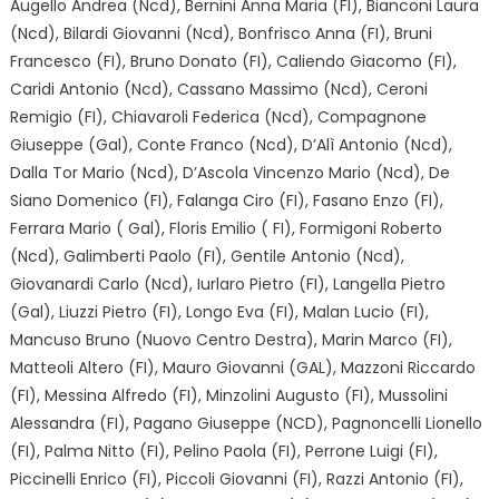
Augello Andrea (Ncd), Bernini Anna Maria (FI), Bianconi Laura
(Ncd), Bilardi Giovanni (Ncd), Bonfrisco Anna (FI), Bruni
Francesco (FI), Bruno Donato (FI), Caliendo Giacomo (FI),
Caridi Antonio (Ncd), Cassano Massimo (Ncd), Ceroni
Remigio (FI), Chiavaroli Federica (Ncd), Compagnone
Giuseppe (Gal), Conte Franco (Ncd), D’Alì Antonio (Ncd),
Dalla Tor Mario (Ncd), D’Ascola Vincenzo Mario (Ncd), De
Siano Domenico (FI), Falanga Ciro (FI), Fasano Enzo (FI),
Ferrara Mario ( Gal), Floris Emilio ( FI), Formigoni Roberto
(Ncd), Galimberti Paolo (FI), Gentile Antonio (Ncd),
Giovanardi Carlo (Ncd), Iurlaro Pietro (FI), Langella Pietro
(Gal), Liuzzi Pietro (FI), Longo Eva (FI), Malan Lucio (FI),
Mancuso Bruno (Nuovo Centro Destra), Marin Marco (FI),
Matteoli Altero (FI), Mauro Giovanni (GAL), Mazzoni Riccardo
(FI), Messina Alfredo (FI), Minzolini Augusto (FI), Mussolini
Alessandra (FI), Pagano Giuseppe (NCD), Pagnoncelli Lionello
(FI), Palma Nitto (FI), Pelino Paola (FI), Perrone Luigi (FI),
Piccinelli Enrico (FI), Piccoli Giovanni (FI), Razzi Antonio (FI),