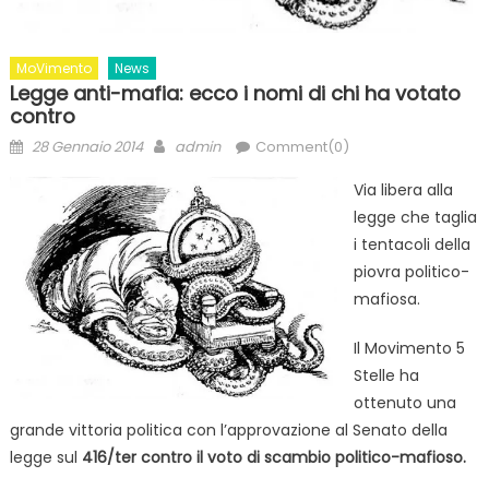
MoVimento
News
Legge anti-mafia: ecco i nomi di chi ha votato
contro
Posted
Author
28 Gennaio 2014
admin
Comment(0)
on
Via libera alla
legge che taglia
i tentacoli della
piovra politico-
mafiosa.
Il Movimento 5
Stelle ha
ottenuto una
grande vittoria politica con l’approvazione al Senato della
legge sul
416/ter contro il voto di scambio politico-mafioso.