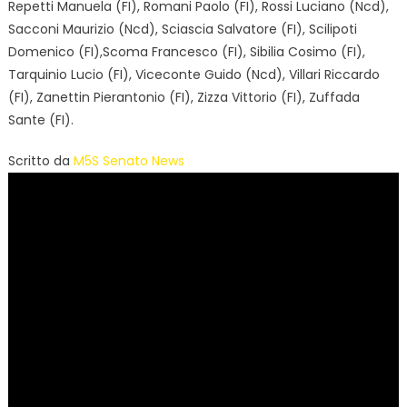
Repetti Manuela (FI), Romani Paolo (FI), Rossi Luciano (Ncd),
Sacconi Maurizio (Ncd), Sciascia Salvatore (FI), Scilipoti
Domenico (FI),Scoma Francesco (FI), Sibilia Cosimo (FI),
Tarquinio Lucio (FI), Viceconte Guido (Ncd), Villari Riccardo
(FI), Zanettin Pierantonio (FI), Zizza Vittorio (FI), Zuffada
Sante (FI).
Scritto da
M5S Senato News