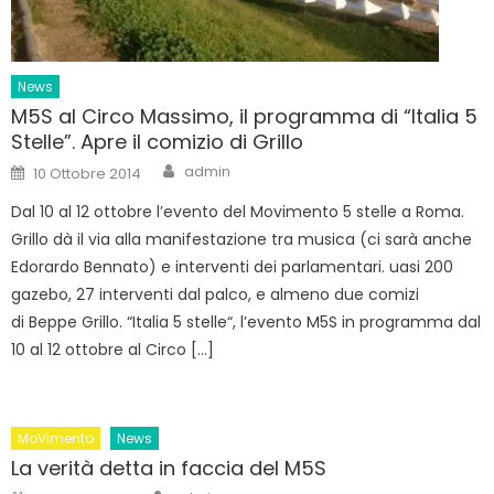
News
M5S al Circo Massimo, il programma di “Italia 5
Stelle”. Apre il comizio di Grillo
Author
Posted
admin
10 Ottobre 2014
on
Dal 10 al 12 ottobre l’evento del Movimento 5 stelle a Roma.
Grillo dà il via alla manifestazione tra musica (ci sarà anche
Edorardo Bennato) e interventi dei parlamentari. uasi 200
gazebo, 27 interventi dal palco, e almeno due comizi
di Beppe Grillo. “Italia 5 stelle“, l’evento M5S in programma dal
10 al 12 ottobre al Circo […]
MoVimento
News
La verità detta in faccia del M5S
Author