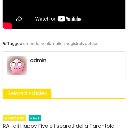
Tagged
emendamenti
,
mafia
,
magistrati
,
politica
admin
Related Articles
MoVimento
News
RAI: gli Happy Five e i segreti della Tarantola