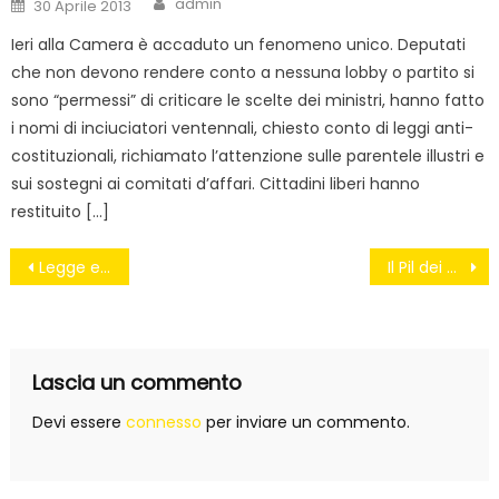
Posted
admin
30 Aprile 2013
on
Ieri alla Camera è accaduto un fenomeno unico. Deputati
che non devono rendere conto a nessuna lobby o partito si
sono “permessi” di criticare le scelte dei ministri, hanno fatto
i nomi di inciuciatori ventennali, chiesto conto di leggi anti-
costituzionali, richiamato l’attenzione sulle parentele illustri e
sui sostegni ai comitati d’affari. Cittadini liberi hanno
restituito […]
Navigazione
Legge elettorale, il triste masochismo del Pd renziano
Il Pil dei cacciabombardieri
articoli
Lascia un commento
Devi essere
connesso
per inviare un commento.